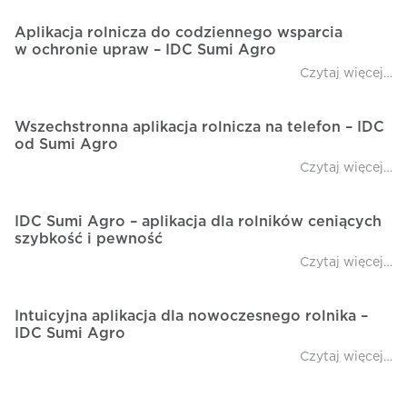
Czy muszę brać udział w Programie
„Hajsiwo powraca”?
Aplikacja rolnicza do codziennego wsparcia
w ochronie upraw – IDC Sumi Agro
Czy kod można wykorzystać więcej niż raz?
Wszechstronna aplikacja rolnicza na telefon – IDC
Do kiedy trwa akcja?
od Sumi Agro
Co to jest aplikacja IDC i do czego służy?
IDC Sumi Agro – aplikacja dla rolników ceniących
szybkość i pewność
Czy aplikacja jest płatna?
Jak pobrać aplikację IDC?
Intuicyjna aplikacja dla nowoczesnego rolnika –
IDC Sumi Agro
Czy muszę zakładać konto, żeby korzystać
z aplikacji?