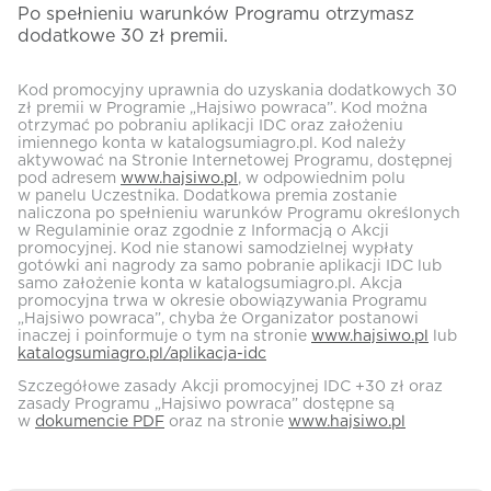
Po spełnieniu warunków Programu otrzymasz
dodatkowe 30 zł premii.
Kod promocyjny uprawnia do uzyskania dodatkowych 30
zł premii w Programie „Hajsiwo powraca”. Kod można
otrzymać po pobraniu aplikacji IDC oraz założeniu
imiennego konta w katalogsumiagro.pl. Kod należy
aktywować na Stronie Internetowej Programu, dostępnej
pod adresem
www.hajsiwo.pl
, w odpowiednim polu
w panelu Uczestnika. Dodatkowa premia zostanie
naliczona po spełnieniu warunków Programu określonych
w Regulaminie oraz zgodnie z Informacją o Akcji
promocyjnej. Kod nie stanowi samodzielnej wypłaty
gotówki ani nagrody za samo pobranie aplikacji IDC lub
samo założenie konta w katalogsumiagro.pl. Akcja
promocyjna trwa w okresie obowiązywania Programu
„Hajsiwo powraca”, chyba że Organizator postanowi
inaczej i poinformuje o tym na stronie
www.hajsiwo.pl
lub
katalogsumiagro.pl/aplikacja-idc
Szczegółowe zasady Akcji promocyjnej IDC +30 zł oraz
zasady Programu „Hajsiwo powraca” dostępne są
w
dokumencie PDF
oraz na stronie
www.hajsiwo.pl