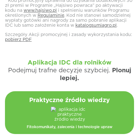
* Kod promocyjny uprawnia do uzyskania dodatkowych 30
zł premii w Programie „Hajsiwo powraca” po aktywacji
kodu na
www.hajsiwo.pl
i spełnieniu warunków Programu
określonych w
Regulaminie
. Kod nie stanowi samodzielnej
wypłaty gotówki ani nagrody za samo pobranie aplikacji
IDC lub samo założenie konta w
katalogsumiagro.pl
.
Szczegóły Akcji promocyjnej i zasady wykorzystania kodu:
pobierz PDF
Aplikacja IDC dla rolników
Podejmuj trafne decyzje szybciej.
Plonuj
lepiej.
Praktyczne
źródło wiedzy
Fitokomunikaty, zalecenia i technologie upraw