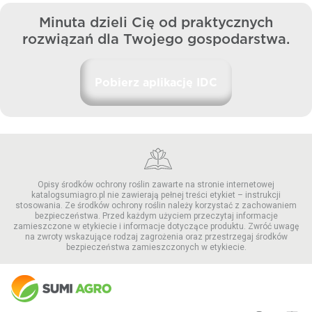
Co daje mi zalogowanie się do aplikacji?
Minuta dzieli Cię od praktycznych
rozwiązań
dla Twojego gospodarstwa.
Jak działa czat ARek?
Pobierz aplikację IDC
Gdzie mogę kupić produkty prezentowane
w aplikacji?
Czy aplikacja działa offline?
Opisy środków ochrony roślin zawarte na stronie internetowej
katalogsumiagro.pl nie zawierają pełnej treści etykiet – instrukcji
stosowania. Ze środków ochrony roślin należy korzystać z zachowaniem
Czy aplikacja działa na każdym telefonie?
bezpieczeństwa. Przed każdym użyciem przeczytaj informacje
zamieszczone w etykiecie i informacje dotyczące produktu. Zwróć uwagę
na zwroty wskazujące rodzaj zagrożenia oraz przestrzegaj środków
bezpieczeństwa zamieszczonych w etykiecie.
Jak często aktualizowane są informacje
w aplikacji?
Jak mogę wykorzystać aplikację IDC