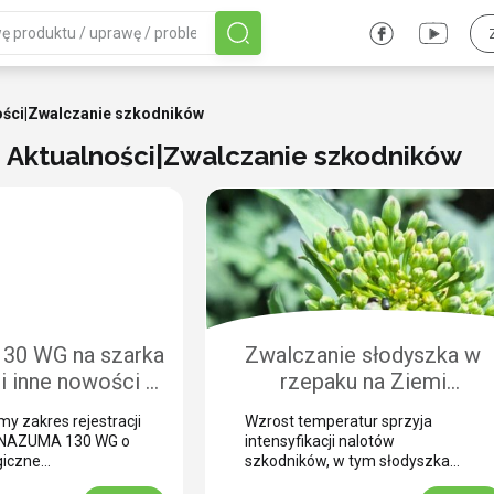
ości|Zwalczanie szkodników
: Aktualności|Zwalczanie szkodników
30 WG na szarka
Zwalczanie słodyszka w
i inne nowości w
rzepaku na Ziemi
tykiecie
Chełmińskiej
y zakres rejestracji
Wzrost temperatur sprzyja
 INAZUMA 130 WG o
intensyfikacji nalotów
giczne
szkodników, w tym słodyszka
. Najważniejszą
rzepakowego. Jak informuje