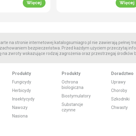
iecie jest
nasz doradca Przemysław
Więcej
Więcej
e możliwości
Kordowski, w okolicach
szarka komośnika w
Grudziądza zaobserwowano
ka cukrowego.
przekroczenie progu
UMA 130 WG na
szkodliwości. Konieczne jest więc
nika to nie jedyna
zwalczanie słodyszka w rzepak.
e narzędzie
Jednak warto także zaplanować
 borykający się z
zabiegi fungicydowe, ponieważ
rte na stronie internetowej katalogsumiagro.pl nie zawierają pełnej tre
łowcowym
pogoda sprzyja rozwojowi chorób
 z zachowaniem bezpieczeństwa. Przed każdym użyciem przeczytaj info
oślin ozdobnych.
grzybowych. Co można zrobić na
 na zwroty wskazujące rodzaj zagrożenia oraz przestrzegaj środków
a potrzeby
tym etapie? Odpowiadamy w
– INAZUMA 130 […]
komunikacie fitosanitarnym.
Zwalczanie słodyszka w […]
Produkty
Produkty
Doradztwo
Fungicydy
Ochrona
Uprawy
biologiczna
Herbicydy
Choroby
Biostymulatory
Insektycydy
Szkodniki
Substancje
Nawozy
Chwasty
czynne
Nasiona