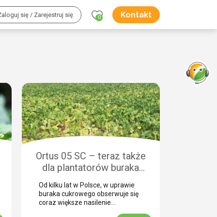
Kontakt
Zaloguj się / Zarejestruj się
0
Ortus 05 SC – teraz także
dla plantatorów buraka
cukrowego
Od kilku lat w Polsce, w uprawie
buraka cukrowego obserwuje się
coraz większe nasilenie
liczebności populacji przędziorka