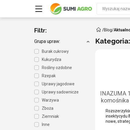
Filtr:
/
Blog
/
Aktualn
Kategoria
Grupa upraw:
Burak cukrowy
Kukurydza
Rośliny ozdobne
Rzepak
Uprawy jagodowe
Uprawy sadownicze
INAZUMA 1
komośnika 
Warzywa
e
Zboża
Rozszerzyliśm
insektycydu
Ziemniak
nowe, strate
Inne
zastosowania