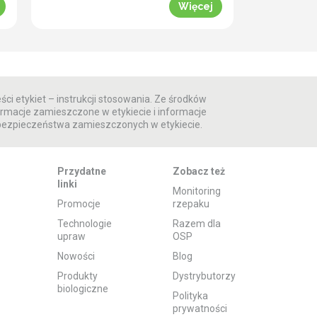
chmielowca (Tetranychus
Więcej
urticae), agrofaga kojarzonego
dotąd przede wszystkim
z roślinami ogrodniczymi,
a nie typowo rolniczymi. Wskutek
globalnych zmian klimatu,
związanych z jego ocieplaniem,
przędziorek znacznie zwiększył
ści etykiet – instrukcji stosowania. Ze środków
swój zasięg występowania
rmacje zamieszczone w etykiecie i informacje
i spektrum atakowanych roślin,
 bezpieczeństwa zamieszczonych w etykiecie.
stanowiących jego pokarm.
Obecnie szkodnik zagraża
plantacjom buraka cukrowego,
nie tylko na południu Europy,
Przydatne
Zobacz też
ale także w jej […]
linki
Monitoring
Promocje
rzepaku
Technologie
Razem dla
upraw
OSP
Nowości
Blog
Produkty
Dystrybutorzy
biologiczne
Polityka
prywatności