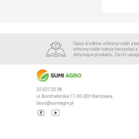
zmianą w etyk
wprowadzeni
zwalczania 
uprawie bura
Jednak INAZ
szarka komoś
nowość. Now
otrzymają też
Opisy środków ochrony roślin zawa
dumkiem ja
ochrony roślin należy korzystać
producenci r
dotyczące produktu. Zwróć uwagę
Odpowiedź n
plantatorów 
22 637 32 38
ul. Bonifraterska 17, 00-203 Warszawa
biuro@sumiagro.pl