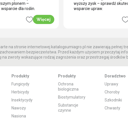
yższym plonem –
wyższy zysk – sprawdź skute
sparcie dla roślin.
wsparcie upraw.
Więcej
rte na stronie internetowej katalogsumiagro.pl nie zawierają pełnej tre
 z zachowaniem bezpieczeństwa. Przed każdym użyciem przeczytaj info
 na zwroty wskazujące rodzaj zagrożenia oraz przestrzegaj środków
Produkty
Produkty
Doradztwo
Fungicydy
Ochrona
Uprawy
biologiczna
Herbicydy
Choroby
Biostymulatory
Insektycydy
Szkodniki
Substancje
Nawozy
Chwasty
czynne
Nasiona