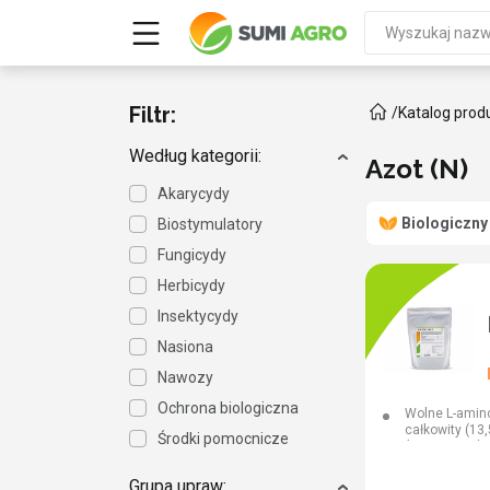
Filtr:
/
Katalog prod
Według kategorii:
Azot (N)
Akarycydy
Biologiczny
Biostymulatory
Fungicydy
Herbicydy
Insektycydy
Nasiona
Nawozy
Ochrona biologiczna
Wolne L-amin
całkowity (13
Środki pomocnicze
(12,0% W/W)
Grupa upraw: