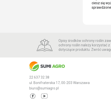
ciesz się w
sprawdzone w
Opisy środków ochrony roślin zawa
ochrony roślin należy korzystać
dotyczące produktu. Zwróć uwagę
22 637 32 38
ul. Bonifraterska 17, 00-203 Warszawa
biuro@sumiagro.pl