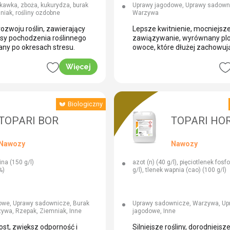
– 6,25), potas (k2o) (% W/W – 5,0
kawka, zboża, kukurydza, burak
Uprawy jagodowe, Uprawy sadown
6,25), molibden (mo) (% W/W – 4,0
niak, rośliny ozdobne
Warzywa
ozwoju roślin, zawierający
Lepsze kwitnienie, mocniejsz
y pochodzenia roślinnego
zawiązywanie, wyrównany plo
cany po okresach stresu.
owoce, które dłużej zachowują
Więcej
Biologiczny
TOPARI BOR
TOPARI HOR
Nawozy
Nawozy
na (150 g/l)
azot (n) (40 g/l), pięciotlenek fosf
%)
g/l), tlenek wapnia (cao) (100 g/l)
owe, Uprawy sadownicze, Burak
Uprawy sadownicze, Warzywa, Up
ywa, Rzepak, Ziemniak, Inne
jagodowe, Inne
st, zwiększ odporność i
Silniejsze rośliny, dorodniejsz