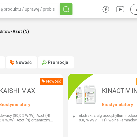
uktów
/
Azot (N)
Nowość
Promocja
Nowość
KAISHI MAX
KINACTIV I
Biostymulatory
Biostymulatory
okwasy (80,0% W/W), Azot (N)
ekstrakt z alg ascophyllum nodo
,5% W/W), Azot (N) organiczny
9.0, % W/V – 11), wolne l-aminok
pochodzenia roślinnego (% W/W –
7,5), azot (n) (% W/W – 3,0, % W/V 
pięciotlenek fosforu (p2o5) (% W/