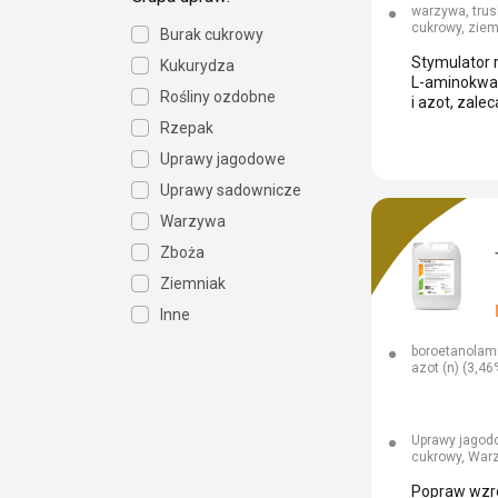
warzywa, trus
cukrowy, ziem
Burak cukrowy
Stymulator r
Kukurydza
L-aminokwas
Rośliny ozdobne
i azot, zale
Rzepak
Uprawy jagodowe
Uprawy sadownicze
Warzywa
Zboża
Ziemniak
Inne
boroetanolami
azot (n) (3,46
Uprawy jagod
cukrowy, Warz
Popraw wzro