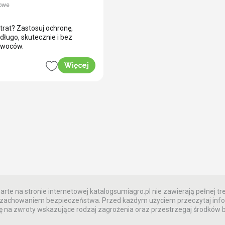
owe
trat? Zastosuj ochronę,
 długo, skutecznie i bez
owoców.
Więcej
rte na stronie internetowej katalogsumiagro.pl nie zawierają pełnej tre
 z zachowaniem bezpieczeństwa. Przed każdym użyciem przeczytaj info
 na zwroty wskazujące rodzaj zagrożenia oraz przestrzegaj środków