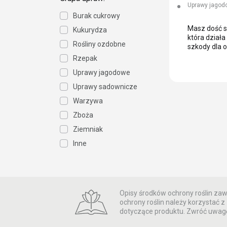
Uprawy jagod
Burak cukrowy
Masz dość s
Kukurydza
która działa
Rośliny ozdobne
szkody dla 
Rzepak
Uprawy jagodowe
Uprawy sadownicze
Warzywa
Zboża
Ziemniak
Inne
Opisy środków ochrony roślin zawa
ochrony roślin należy korzystać
dotyczące produktu. Zwróć uwagę