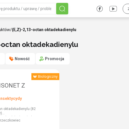
uktów
/
(E,Z)-2,13-octan oktadekadienylu
3-octan oktadekadienylu
Nowość
Promocja
Biologiczny
ISONET Z
Insektycydy
tan oktadekadienylu (82
r)
an oktadekadienylu (3
orzeczkowiec
r)