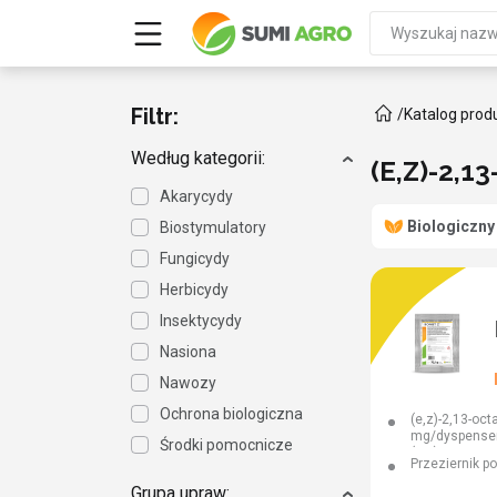
Filtr:
/
Katalog prod
Według kategorii:
(E,Z)-2,1
Akarycydy
Biologiczny
Biostymulatory
Fungicydy
Herbicydy
Insektycydy
Nasiona
Nawozy
Ochrona biologiczna
(e,z)-2,13-oc
mg/dyspense
Środki pomocnicze
(e,z)-3,13-oct
Przeziernik p
mg/dyspense
Grupa upraw: