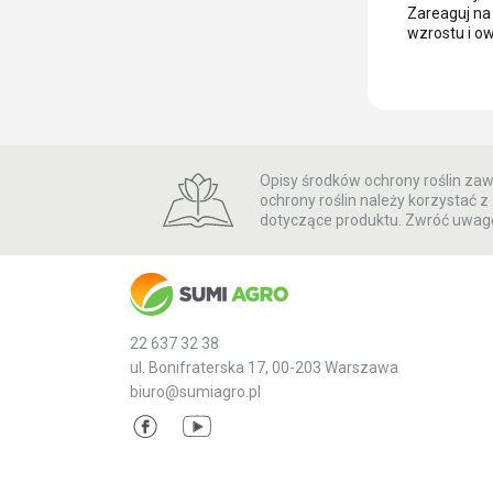
Zareaguj na 
wzrostu i o
Opisy środków ochrony roślin zawa
ochrony roślin należy korzystać
dotyczące produktu. Zwróć uwagę
22 637 32 38
ul. Bonifraterska 17, 00-203 Warszawa
biuro@sumiagro.pl