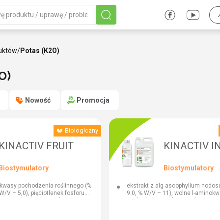
uktów
/
Potas (K2O)
O)
Nowość
Promocja
Biologiczny
KINACTIV FRUIT
KINACTIV I
Biostymulatory
Biostymulatory
kwasy pochodzenia roślinnego (%
ekstrakt z alg ascophyllum nodo
/V – 5,0), pięciotlenek fosforu
9.0, % W/V – 11), wolne l-aminok
 – 12,0, % W/V – 16,0), potas
pochodzenia roślinnego (% W/W –
 16,0, % W/V – 21,0), bor (b) (%
7,5), azot (n) (% W/W – 3,0, % W/V 
W/V – 0,7), molibden (mo) (% W/W
pięciotlenek fosforu (p2o5) (% W/