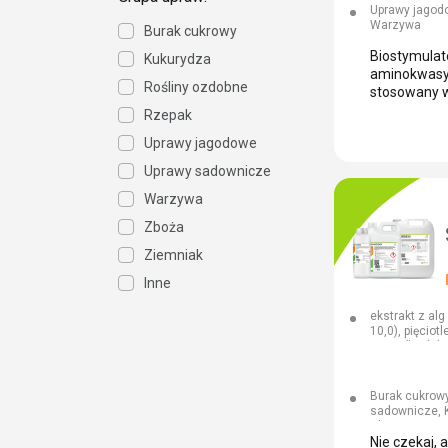
– 0,05, % W/V
Uprawy jagod
0,002, % W/V 
Warzywa
Burak cukrowy
0,02, % W/V –
0,01, % W/V –
Biostymulat
Kukurydza
% W/V – 0,00
aminokwasy 
Rośliny ozdobne
stosowany w 
i niektórych
Rzepak
Uprawy jagodowe
Uprawy sadownicze
Warzywa
Zboża
Ziemniak
Inne
ekstrakt z a
10,0), pięciot
potas (k2o) (
0,05), molibd
(edta-cu) (% W
W/W – 0,20),
Burak cukrow
0,20), cynk (
sadownicze, 
Zboża, Ziemni
Nie czekaj, a