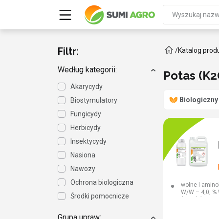
Filtr:
/
Katalog prod
Według kategorii:
Potas (K2
Akarycydy
Biologiczny
Biostymulatory
Fungicydy
Herbicydy
Insektycydy
Nasiona
Nawozy
Ochrona biologiczna
wolne l-amino
W/W – 4,0, % W
Środki pomocnicze
(p2o5) (% W/W
(k2o) (% W/W –
W/W – 0,5, % 
Grupa upraw: