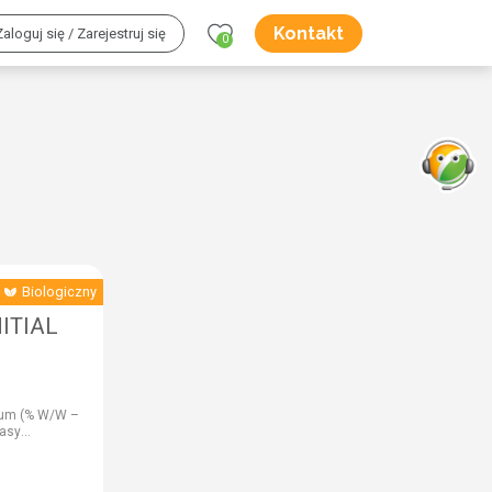
Kontakt
Zaloguj się / Zarejestruj się
0
Biologiczny
NITIAL
sum (% W/W –
wasy
 6,0, % W/V –
– 4,0),
W – 5,0, % W/V