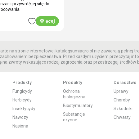
czas i przywróć jej siłę do
wocowania.
Więcej
rte na stronie internetowej katalogsumiagro.pl nie zawierają pełnej tre
 z zachowaniem bezpieczeństwa. Przed każdym użyciem przeczytaj info
 na zwroty wskazujące rodzaj zagrożenia oraz przestrzegaj środków
Produkty
Produkty
Doradztwo
Fungicydy
Ochrona
Uprawy
biologiczna
Herbicydy
Choroby
Biostymulatory
Insektycydy
Szkodniki
Substancje
Nawozy
Chwasty
czynne
Nasiona