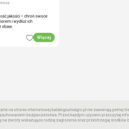
wnicze
ość jakości – chroń owoce
iorem i wydłuż ich
z obaw.
Więcej
rte na stronie internetowej katalogsumiagro.pl nie zawierają pełnej tre
 z zachowaniem bezpieczeństwa. Przed każdym użyciem przeczytaj info
 na zwroty wskazujące rodzaj zagrożenia oraz przestrzegaj środków