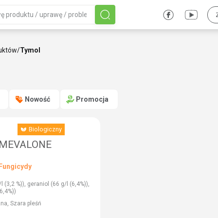
uktów
/
Tymol
Nowość
Promocja
Biologiczny
Fungicyd
MEVALONE
Fungicydy
 (3,2 %)), geraniol (66 g/l (6,4%)),
(6,4%))
zna, Szara pleśń