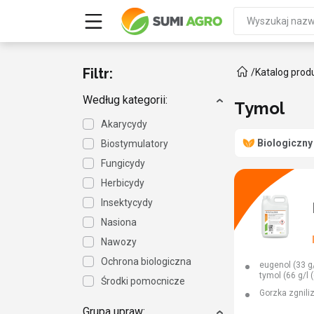
Filtr:
/
Katalog prod
Według kategorii:
Tymol
Akarycydy
Biologiczny
Biostymulatory
Fungicydy
Herbicydy
Insektycydy
Nasiona
Nawozy
Ochrona biologiczna
eugenol (33 g/l
tymol (66 g/l 
Środki pomocnicze
Gorzka zgnili
Grupa upraw: