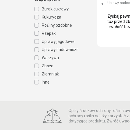
Uprawy sado
Burak cukrowy
Zyskaj pewn
Kukurydza
tuż przed zb
Rośliny ozdobne
trwałość be
Rzepak
Uprawy jagodowe
Uprawy sadownicze
Warzywa
Zboża
Ziemniak
Inne
Opisy środków ochrony roślin zawa
ochrony roślin należy korzystać
dotyczące produktu. Zwróć uwagę