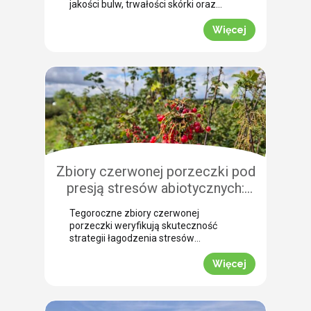
jakości bulw, trwałości skórki oraz
łatwości zbioru maszynowego. Nasz
ekspert Arkadiusz Bujalski
Więcej
przeprowadził niedawno lustrację
polową w miejscowości Bobrowniki
(województwo pomorskie). Na tej
podstawie podpowiada, dlaczego o
zabiegu dosuszania warto pomyśleć z
dużym wyprzedzeniem. Zobacz, jak
zaplanować skuteczne wygaszanie
wegetacji z użyciem preparatu MIZUKI.
Dlaczego […]
Zbiory czerwonej porzeczki pod
presją stresów abiotycznych:
ocena skuteczności
Tegoroczne zbiory czerwonej
biostymulacji
porzeczki weryfikują skuteczność
strategii łagodzenia stresów
abiotycznych na plantacjach
jagodowych. Skrajne wahania
Więcej
temperatur oraz długotrwały deficyt
wody doprowadziły do silnego szoku
fizjologicznego, zmuszając krzewy do