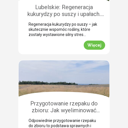
szczególną uwagę, aby […]
Lubelskie: Regeneracja
kukurydzy po suszy i upałach.
Zobacz rekomendacje z pola!
Regeneracja kukurydzy po suszy – jak
skutecznie wspomóc rośliny, które
zostały wystawione silny stres
termiczny? Jak informuje nasz ekspert
Leszek Konior, kluczem jest szybka
Więcej
reakcja i wykorzystanie momentu, gdy
spadną temperatury. Lustracja
przeprowadzona w powiecie
zamojskim potwierdza, że kukurydza
pilnie potrzebuje wsparcia w
przełamaniu zastoju wegetacyjnego.
Odpowiednio dobrana strategia
pozwala roślinom odbudować kondycję
fizjologiczną. Pozwijane […]
Przygotowanie rzepaku do
zbioru: Jak wyeliminować
chwasty i obniżyć koszty żniw?
Odpowiednie przygotowanie rzepaku
do zbioru to podstawa sprawnych i