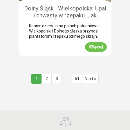
Dolny Śląsk i Wielkopolska: Upał
i chwasty w rzepaku. Jak
uratować plon przed samym
Koniec czerwca na polach południowej
wjazdem kombajnu?
Wielkopolski i Dolnego Śląska przynosi
plantatorom rzepaku ozimego skrajne
emocje (BBCH 80-83). Ostatnie opady
deszczu poprawiły ogólną kondycję
Więcej
roślin. Jednak wywołały jednocześnie
masowe zachwaszczenie wtórne.
Jakby tego było mało, nad region
nadciągnęła fala tropikalnych upałów.
Jak informuje nasz ekspert Mariusz
Staniek, skuteczna desykacja rzepaku
…
1
2
3
51
Next »
przed zbiorem oraz wcześniejsza
ochrona przed […]