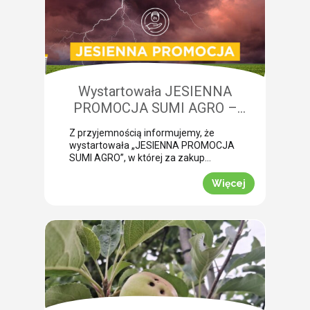
niedobory składników pokarmowych,
co opóźnia wykonanie właściwego
zabiegu. Nasza ekspertka Monika
Krzywak przeprowadziła lustrację w
powiecie gryfickim […]
Wystartowała JESIENNA
PROMOCJA SUMI AGRO –
zyskaj natychmiastowe rabaty!
Z przyjemnością informujemy, że
wystartowała „JESIENNA PROMOCJA
SUMI AGRO”, w której za zakup
pakietów produktowych można
uzyskać atrakcyjny rabat! Promocja
Więcej
trwa od 1 lipca do 30 września 2026
roku. To doskonała okazja, aby w
prosty sposób obniżyć koszty
jesiennych zakupów. Wybierz swój
pakiet i odbierz rabat Mechanizm
promocji jest niezwykle prosty.
Wystarczy kupić jeden z […]