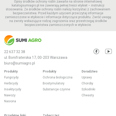
Opisy środków ochrony roślin zawarte na stronie internetowej
katalogsumiagro.pl nie zawierają pełnej treści etykiet – instrukcji
stosowania. Ze środków ochrony roślin należy korzystać z zachowaniem
bezpieczeństwa. Przed każdym użyciem przeczytaj informacje
zamieszczone w etykiecie i informacje dotyczące produktu. Zwróć uwagę
na zwroty wskazujące rodzaj zagrożenia oraz przestrzegaj środków
bezpieczeństwa zamieszczonych w etykiecie.
22 637 32 38
ul. Bonifraterska 17, 00-203 Warszawa
biuro@sumiagro.pl
Produkty
Produkty
Doradztwo
Fungicydy
Ochrona biologiczna
Uprawy
Herbicydy
Biostymulatory
Choroby
Insektycydy
Substancje czynne
Szkodniki
Nawozy
Chwasty
Nasiona
Przydatne linki
Zobacz też