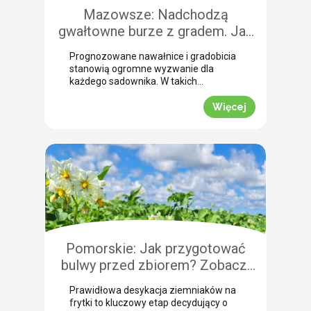
Mazowsze: Nadchodzą
gwałtowne burze z gradem. Jak
skutecznie przeprowadzić
Prognozowane nawałnice i gradobicia
zabezpieczenie owoców po
stanowią ogromne wyzwanie dla
gradobiciu?
każdego sadownika. W takich
momentach kluczem do
minimalizowania strat jest
Więcej
natychmiastowe zabezpieczenie
owoców po takim zjawisku.
Uszkodzona skórka to otwarta droga
dla patogenów grzybowych, które
potrafią zniszczyć owoce tuż przed
zbiorem. Nasza ekspertka Justyna
Wasiak ostrzega przed nadchodzącym
frontem burzowym i wskazuje
skuteczne rozwiązanie interwencyjne.
Zobacz, jak […]
Pomorskie: Jak przygotować
bulwy przed zbiorem? Zobacz,
jak przebiega profesjonalna
Prawidłowa desykacja ziemniaków na
desykacja ziemniaków na frytki!
frytki to kluczowy etap decydujący o