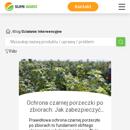
Kontakt
/
Blog
/
Działanie Interwencyjne
Filtr
Ochrona czarnej porzeczki po
zbiorach: Jak zabezpieczyć
plantację przed chorobami i
Prawidłowa ochrona czarnej porzeczki
szkodnikami?
po zbiorach to fundament obfitego