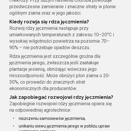
i nekrozy. Przy dużym nasileniu choroba powoduje
przedwczesne zamieranie i znaczne straty w plonie
ogólnym ziarna oraz w jego jakości.
Kiedy rozwja się rdza jęczmienia?
Rozwój rdzy jęczmienia następuje przy
umiarkowanych temperaturach z zakresu 10–20°C i
wysokiej wilgotności powietrza na poziomie 70–
90% – nie potrzebuje opadów deszczu.
Rdza jęczmienia jest szczególnie groźna dla
jęczmienia jarego, zwłaszcza jeśli zaatakuje
plantacje jesienią, obniżając wówczas jego
mrozoodporność. Może obniżyć plon ziarna o 20-
30%, co prowadzi do znacznych strat
ekonomicznych dla producentów.
Jak zapobiegać rozwojowi rdzy jęczmienia?
Zapobiegnie rozwojowi rdzy jęczmienia opiera się
na odpowiedniej agrotechnice:
niszczeniu samosiewów jęczmienia,
unikaniu siewu jęczmienia jarego w pobliżu upraw