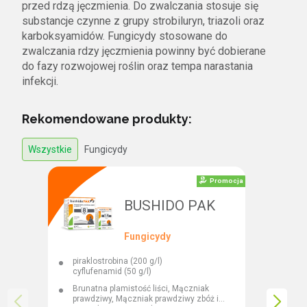
przed rdzą jęczmienia. Do zwalczania stosuje się
substancje czynne z grupy strobiluryn, triazoli oraz
karboksyamidów. Fungicydy stosowane do
zwalczania rdzy jęczmienia powinny być dobierane
do fazy rozwojowej roślin oraz tempa narastania
infekcji.
Rekomendowane produkty:
Wszystkie
Fungicydy
Promocja
BUSHIDO PAK
Fungicydy
piraklostrobina (200 g/l)
pro
cyflufenamid (50 g/l)
spi
Brunatna plamistość liści, Mączniak
Bru
prawdziwy, Mączniak prawdziwy zbóż i
zgo