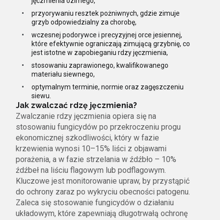
jęczmienia ozimego,
przyorywaniu resztek pożniwnych, gdzie zimuje
grzyb odpowiedzialny za chorobę,
wczesnej podorywce i precyzyjnej orce jesiennej,
które efektywnie ograniczają zimującą grzybnię, co
jest istotne w zapobieganiu rdzy jęczmienia,
stosowaniu zaprawionego, kwalifikowanego
materiału siewnego,
optymalnym terminie, normie oraz zagęszczeniu
siewu.
Jak zwalczać rdzę jęczmienia?
Zwalczanie rdzy jęczmienia opiera się na
stosowaniu fungicydów po przekroczeniu progu
ekonomicznej szkodliwości, który w fazie
krzewienia wynosi 10–15% liści z objawami
porażenia, a w fazie strzelania w źdźbło – 10%
źdźbeł na liściu flagowym lub podflagowym.
Kluczowe jest monitorowanie upraw, by przystąpić
do ochrony zaraz po wykryciu obecności patogenu.
Zaleca się stosowanie fungicydów o działaniu
układowym, które zapewniają długotrwałą ochronę