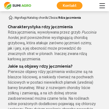
Kontakt
/
Agrofagi
/
Katalog chorób
/
Zboża
/
Rdza jęczmienia
Charakterystyka rdzy jęczmienia
Rdza jęczmienia, wywoływana przez grzyb
Puccinia
hordei
, jest powszechnie występującą chorobą
grzybową, która atakuje zarówno jęczmień ozimy,
jak i jary, a jej obecność może prowadzić do
znacznych strat w plonach. Inaczej zwana rdzą
karłową jęczmienia.
Jakie są objawy rdzy jęczmienia?
Pierwsze objawy rdzy jęczmienia widoczne są na
blaszce liściowej, a niekiedy również na pochwach
liściowych w postaci niewielkich plamek (uredinia)
barwy brunatnej. Wraz z rozwojem choroby liście
żółkną i zamierają, a na ich dolnej stronie
zaobserwować można czarne telia. Na roślinach
silnie porażonych dodatkowo pojawiają się chlorozy