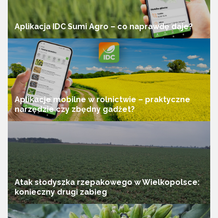
Aplikacja IDC Sumi Agro – co naprawdę daje?
Aplikacje mobilne w rolnictwie – praktyczne
narzędzie czy zbędny gadżet?
Atak słodyszka rzepakowego w Wielkopolsce:
konieczny drugi zabieg