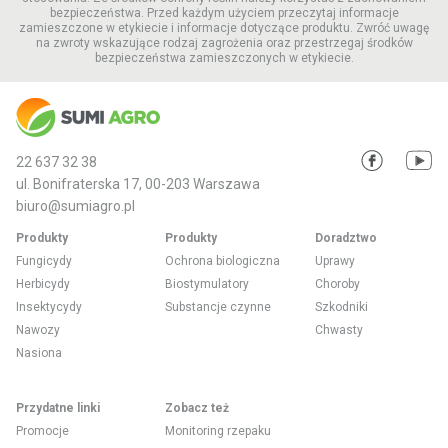
bezpieczeństwa. Przed każdym użyciem przeczytaj informacje
zamieszczone w etykiecie i informacje dotyczące produktu. Zwróć uwagę
na zwroty wskazujące rodzaj zagrożenia oraz przestrzegaj środków
bezpieczeństwa zamieszczonych w etykiecie.
22 637 32 38
ul. Bonifraterska 17, 00-203 Warszawa
biuro@sumiagro.pl
Produkty
Produkty
Doradztwo
Fungicydy
Ochrona biologiczna
Uprawy
Herbicydy
Biostymulatory
Choroby
Insektycydy
Substancje czynne
Szkodniki
Nawozy
Chwasty
Nasiona
Przydatne linki
Zobacz też
Promocje
Monitoring rzepaku