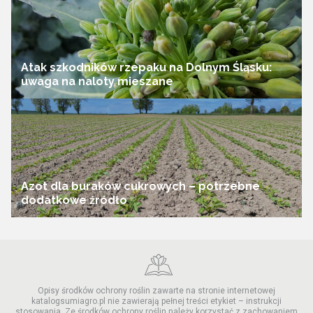
Atak szkodników rzepaku na Dolnym Śląsku:
uwaga na naloty mieszane
Azot dla buraków cukrowych – potrzebne
dodatkowe źródło
Opisy środków ochrony roślin zawarte na stronie internetowej
katalogsumiagro.pl nie zawierają pełnej treści etykiet – instrukcji
stosowania. Ze środków ochrony roślin należy korzystać z zachowaniem