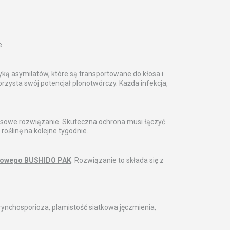
e.
yką asymilatów, które są transportowane do kłosa i
orzysta swój potencjał plonotwórczy. Każda infekcja,
ksowe rozwiązanie. Skuteczna ochrona musi łączyć
roślinę na kolejne tygodnie.
ydowego BUSHIDO PAK
. Rozwiązanie to składa się z
ynchosporioza, plamistość siatkowa jęczmienia,