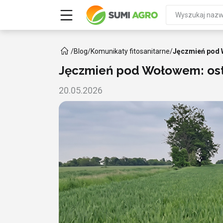
/
Blog
/
Komunikaty fitosanitarne
/
Jęczmień pod W
Jęczmień pod Wołowem: osta
20.05.2026