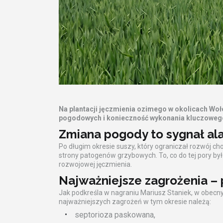
Na plantacji jęczmienia ozimego w okolicach Wo
pogodowych i konieczność wykonania kluczowego z
Zmiana pogody to sygnał al
Po długim okresie suszy, który ograniczał rozwój ch
strony patogenów grzybowych. To, co do tej pory b
rozwojowej jęczmienia.
Najważniejsze zagrożenia – 
Jak podkreśla w nagraniu Mariusz Staniek, w obecny
najważniejszych zagrożeń w tym okresie należą:
septorioza paskowana,