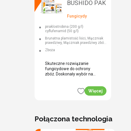
BUSHIDO PAK
Fungicydy
piraklostrobina (200 g/l)
cyflufenamid (50 g/l)
Brunatna plamistość liści, Mączniak
prawdziwy, Mączniak prawdziwy zbóż
i traw, Plamistość siatkowa
Zboża
jęczmienia, Rdza brunatna, Rdza
jęczmienia, Rdza żółta, Rdza żółta
zbóż, Rynchosporioza zbóż,
Skuteczne rozwiązanie
Septorioza liści, Septorioza
fungicydowe do ochrony
paskowana liści pszenicy
zbóż. Doskonały wybór na
zabieg T1.
Więcej
Połączona technologia