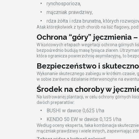
rynchosporioza,
mączniak prawdziwy,
rdza żółta i rdza brunatna, których rozwojo
Atak którejkolwiek z tych chorób na liść flagowy, p
Ochrona “góry” jęczmienia –
W końcowych etapach wegetacji ochrona górnych liśc
bezpośrednio budują masę tysiąca ziaren. Utrzymanie 
która ogranicza powierzchnię asymilacyjną, to bezpoś
Bezpieczeństwo i skuteczno
Wykonanie skutecznego zabiegu w krótkim czasie, 
w sobie zarówno działanie interwencyjne na ewentualn
Środek na choroby w jęczmi
Na lustrowanej plantacji, w celu ochrony górnych liś
dwóch preparatów:
BUSHI w dawce 0,625 l/ha
KENDO 50 EW w dawce 0,125 l/ha
Według oceny eksperta, taka kombinacja skutecznie
mączniak prawdziwy i wiele innych, zapewniając zdr