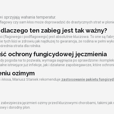
wi sprzyjają wahania temperatur.
odflagowy czy sam kłos może doprowadzić do drastycznych strat w ploni
 dlaczego ten zabieg jest tak ważny?
i (flagowego i podflagowego) jest absolutnie kluczowa. To one są fabr
tych liści w zdrowiu jak najdłużej to gwarancja, że roślina w pełni wyk
rednia strata dla rolnika.
ść ochrony fungicydowej jęczmienia
gdy pogoda na to pozwala, wymaga sięgnięcia po sprawdzone i komple
e istniejące już infekcje, jak i działanie zapobiegawcze, które ochroni 
eniu ozimym
ci i kłosa, Mariusz Staniek rekomenduje
zastosowanie pakietu fungic
 zabezpiecza jęczmień ozimy przed kluczowymi chorobami, takimi jak r
owy i dorodny plon.