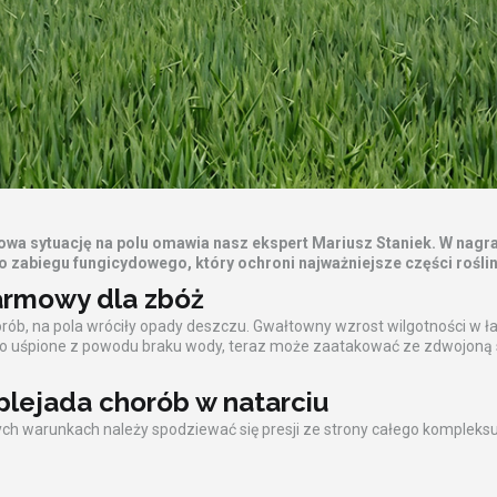
łowa sytuację na polu omawia nasz ekspert Mariusz Staniek. W nag
abiegu fungicydowego, który ochroni najważniejsze części roślin
armowy dla zbóż
orób, na pola wróciły opady deszczu. Gwałtowny wzrost wilgotności w łan
yło uśpione z powodu braku wody, teraz może zaatakować ze zdwojoną
plejada chorób w natarciu
ch warunkach należy spodziewać się presji ze strony całego kompleksu c