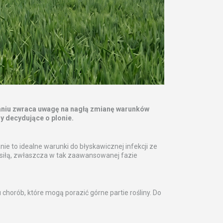
raniu zwraca uwagę na nagłą zmianę warunków
y decydujące o plonie.
ie to idealne warunki do błyskawicznej infekcji ze
 siłą, zwłaszcza w tak zaawansowanej fazie
horób, które mogą porazić górne partie rośliny. Do