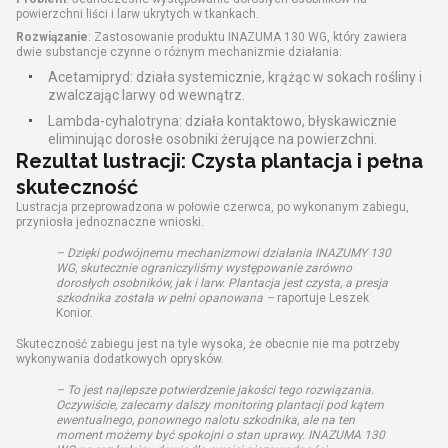
powierzchni liści i larw ukrytych w tkankach.
Rozwiązanie
: Zastosowanie produktu INAZUMA 130 WG, który zawiera
dwie substancje czynne o różnym mechanizmie działania:
Acetamipryd: działa systemicznie, krążąc w sokach rośliny i
zwalczając larwy od wewnątrz.
Lambda-cyhalotryna: działa kontaktowo, błyskawicznie
eliminując dorosłe osobniki żerujące na powierzchni.
Rezultat lustracji: Czysta plantacja i pełna
skuteczność
Lustracja przeprowadzona w połowie czerwca, po wykonanym zabiegu,
przyniosła jednoznaczne wnioski.
– Dzięki podwójnemu mechanizmowi działania INAZUMY 130
WG, skutecznie ograniczyliśmy występowanie zarówno
dorosłych osobników, jak i larw. Plantacja jest czysta, a presja
szkodnika została w pełni opanowana –
raportuje Leszek
Konior.
Skuteczność zabiegu jest na tyle wysoka, że obecnie nie ma potrzeby
wykonywania dodatkowych oprysków.
– To jest najlepsze potwierdzenie jakości tego rozwiązania.
Oczywiście, zalecamy dalszy monitoring plantacji pod kątem
ewentualnego, ponownego nalotu szkodnika, ale na ten
moment możemy być spokojni o stan uprawy. INAZUMA 130