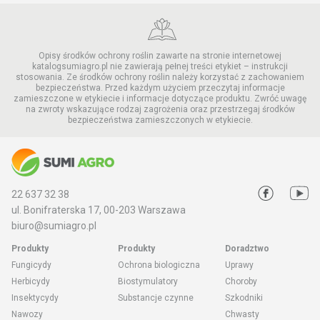
zachodni, Zmienik
Opisy środków ochrony roślin zawarte na stronie internetowej
katalogsumiagro.pl nie zawierają pełnej treści etykiet – instrukcji
stosowania. Ze środków ochrony roślin należy korzystać z zachowaniem
bezpieczeństwa. Przed każdym użyciem przeczytaj informacje
zamieszczone w etykiecie i informacje dotyczące produktu. Zwróć uwagę
na zwroty wskazujące rodzaj zagrożenia oraz przestrzegaj środków
bezpieczeństwa zamieszczonych w etykiecie.
22 637 32 38
ul. Bonifraterska 17, 00-203 Warszawa
biuro@sumiagro.pl
Produkty
Produkty
Doradztwo
Fungicydy
Ochrona biologiczna
Uprawy
Herbicydy
Biostymulatory
Choroby
Insektycydy
Substancje czynne
Szkodniki
Nawozy
Chwasty