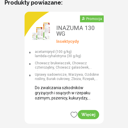
Produkty powiazane:
Promocja
INAZUMA 130
WG
Insektycydy
acetamipryd (100 g/kg)
lambda-cyhalotryna (30 g/kg)
Chowacz brukwiaczek, Chowacz
czterozębny, Chowacz galasówek,
Chowacz podobnik, Gnatarz
Uprawy sadownicze, Warzywa, Ozdobne
rzepakowiec, Łokaś garbatek, Mączlik,
rośliny, Burak cukrowy, Zboża, Rzepak,
Mączlik szklarniowy, Miniarka
Inne
kapuścianka, Miniarki, Mszyca,
Do zwalczania szkodników
Nadrodzina pluskwiaków – czerwce,
gryzących i ssących w rzepaku
Omacnica prosowianka, Owocnica
śliwowa, Pchełka lnowa, Pchełka lnowa
ozimym, pszenicy, kukurydzy,
długostopka, Pchełka rzepakowa,
oraz w ogrodnictwie
Pryszczarek kapustnik, Rolnica,
Słodyszek rzepakowy, Skośnik buraczak,
Więcej
Śmietka kapuściana, Tantniś
krzyżowiaczek, Wciornastek
kalarepowiec, Wciornastek lnowiec,
Wciornastek tytoniowiec, Wciornastek