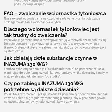
WG po raz kolejny dowiodła swojej niezawodności
–
podsumowuje ekspert.
FAQ – zwalczanie wciornastka tytoniowca
Nasz ekspert odpowiada na najczęściej zadawane pytania dotyczące
strategii zwalczania wciornastka w tytoniu.
Dlaczego wciornastek tytoniowiec jest
tak trudny do zwalczenia?
Ponieważ jego różne stadia rozwojowe żerują w różnych częściach rośliny.
Dorosłe osobniki na powierzchni, a larwy często w ukryciu, wewnątrz
tkanek. Dlatego skuteczny zabieg musi działać zarówno kontaktowo, jak i
systemicznie.
Jak działają dwie substancje czynne w
INAZUMA 130 WG?
Lambda-cyhalotryna działa jak “szybkie uderzenie” na powierzchni liścia,
eliminując dorosłe formy szkodnika. Acetamipryd wnika do rośliny i krąży w
niej, zwalczając ukryte larwy “od środka”.
Czy po zabiegu INAZUMA 130 WG
potrzebne są dalsze działania?
Po skutecznym zabiegu presja szkodnika powinna być opanowana. Jednak
zawsze zaleca się regularny monitoring plantacji, aby w porę zareagować
na ewentualny, ponowny nalot szkodników z zewnątrz.