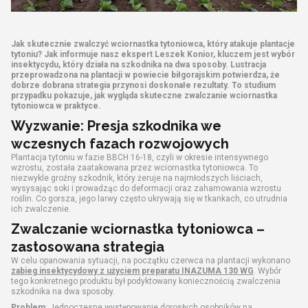
Jak skutecznie zwalczyć wciornastka tytoniowca, który atakuje plantacje
tytoniu? Jak informuje nasz ekspert Leszek Konior, kluczem jest wybór
insektycydu, który działa na szkodnika na dwa sposoby. Lustracja
przeprowadzona na plantacji w powiecie biłgorajskim potwierdza, że
dobrze dobrana strategia przynosi doskonałe rezultaty. To studium
przypadku pokazuje, jak wygląda skuteczne zwalczanie wciornastka
tytoniowca w praktyce.
Wyzwanie: Presja szkodnika we
wczesnych fazach rozwojowych
Plantacja tytoniu w fazie BBCH 16-18, czyli w okresie intensywnego
wzrostu, została zaatakowana przez wciornastka tytoniowca. To
niezwykle groźny szkodnik, który żeruje na najmłodszych liściach,
wysysając soki i prowadząc do deformacji oraz zahamowania wzrostu
roślin. Co gorsza, jego larwy często ukrywają się w tkankach, co utrudnia
ich zwalczenie.
Zwalczanie wciornastka tytoniowca –
zastosowana strategia
W celu opanowania sytuacji, na początku czerwca na plantacji wykonano
zabieg insektycydowy z użyciem preparatu INAZUMA 130 WG
. Wybór
tego konkretnego produktu był podyktowany koniecznością zwalczenia
szkodnika na dwa sposoby.
Problem
: Jednoczesne występowanie dorosłych osobników na