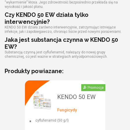
“wykarmienie” kłosa. Jego zdrowotność bezpośrednio przekłada się na
wysokość i jakość plonu.
Czy KENDO 50 EW działa tylko
interwencyjnie?
KENDO 50 EW działa zarówno interwencyjnie, zatrzymując istniejące
infekcje, jak i zapobiegawczo, chroniąc liście przed nowymi porażeniami.
Jaka jest substancja czynna w KENDO 50
EW?
Substancją czynną jest cyflufenamid, należący do nowej grupy
chemicznej, co jest ważne w strategiach antyodpornościowych.
Produkty powiazane:
Promocja
KENDO 50 EW
Fungicydy
cyflufenamid (50 g/l)