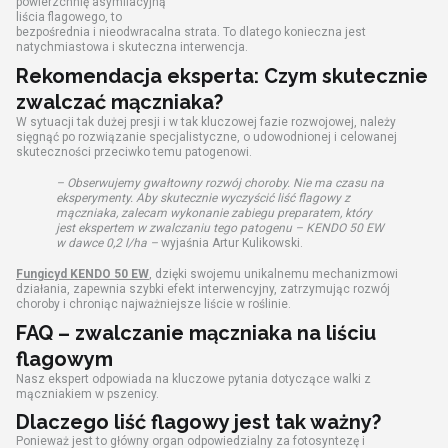
powierzchnię asymilacyjną
liścia flagowego, to
bezpośrednia i nieodwracalna strata. To dlatego konieczna jest
natychmiastowa i skuteczna interwencja.
Rekomendacja eksperta: Czym skutecznie
zwalczać mączniaka?
W sytuacji tak dużej presji i w tak kluczowej fazie rozwojowej, należy
sięgnąć po rozwiązanie specjalistyczne, o udowodnionej i celowanej
skuteczności przeciwko temu patogenowi.
– Obserwujemy gwałtowny rozwój choroby. Nie ma czasu na
eksperymenty. Aby skutecznie wyczyścić liść flagowy z
mączniaka, zalecam wykonanie zabiegu preparatem, który
jest ekspertem w zwalczaniu tego patogenu – KENDO 50 EW
w dawce 0,2 l/ha –
wyjaśnia Artur Kulikowski.
Fungicyd KENDO 50 EW
, dzięki swojemu unikalnemu mechanizmowi
działania, zapewnia szybki efekt interwencyjny, zatrzymując rozwój
choroby i chroniąc najważniejsze liście w roślinie.
FAQ – zwalczanie mączniaka na liściu
flagowym
Nasz ekspert odpowiada na kluczowe pytania dotyczące walki z
mączniakiem w pszenicy.
Dlaczego liść flagowy jest tak ważny?
Ponieważ jest to główny organ odpowiedzialny za fotosyntezę i