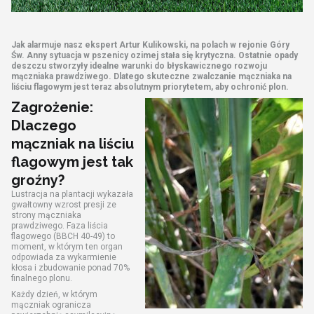
Jak alarmuje nasz ekspert Artur Kulikowski, na polach w rejonie Góry
Św. Anny sytuacja w pszenicy ozimej stała się krytyczna. Ostatnie opady
deszczu stworzyły idealne warunki do błyskawicznego rozwoju
mączniaka prawdziwego. Dlatego skuteczne zwalczanie mączniaka na
liściu flagowym jest teraz absolutnym priorytetem, aby ochronić plon.
Zagrożenie:
Dlaczego
mączniak na liściu
flagowym jest tak
groźny?
Lustracja na plantacji wykazała
gwałtowny wzrost presji ze
strony mączniaka
prawdziwego. Faza liścia
flagowego (BBCH 40-49) to
moment, w którym ten organ
odpowiada za wykarmienie
kłosa i zbudowanie ponad 70%
finalnego plonu.
Każdy dzień, w którym
mączniak ogranicza