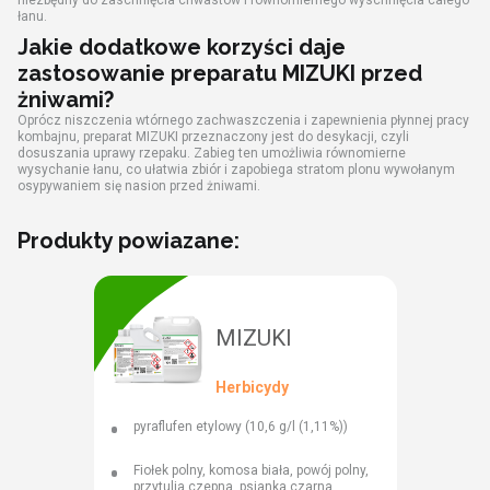
niezbędny do zaschnięcia chwastów i równomiernego wyschnięcia całego
łanu.
Jakie dodatkowe korzyści daje
zastosowanie preparatu MIZUKI przed
żniwami?
Oprócz niszczenia wtórnego zachwaszczenia i zapewnienia płynnej pracy
kombajnu, preparat MIZUKI przeznaczony jest do desykacji, czyli
dosuszania uprawy rzepaku. Zabieg ten umożliwia równomierne
wysychanie łanu, co ułatwia zbiór i zapobiega stratom plonu wywołanym
osypywaniem się nasion przed żniwami.
Produkty powiazane:
MIZUKI
Herbicydy
pyraflufen etylowy (10,6 g/l (1,11%))
Fiołek polny, komosa biała, powój polny,
przytulia czepna, psianka czarna,