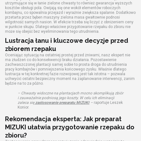
utrzymujące się w łanie zielone chwasty to również gwarancja wyższych
kosztów obsługi pola. Owijają się one wokół elementów roboczych
kombajnu, co spowalnia przejazd i wyraźnie zwiększa spalanie. Dodatkowo
przetarta przez bęben maszyny zielona masa gwałtownie podnosi
wilgotność samych nasion. W efekcie trzeba się liczyć z obniżeniem ceny
w punkcie skupu. Dlatego właściwe przygotowanie rzepaku do zbioru nie
może się obejść bez wyeliminowania tego utrudnienia.
Lustracja łanu i kluczowe decyzje przed
zbiorem rzepaku
Oceniając sytuację na ostatniej prostej przed żniwami, nasz ekspert nie
ma złudzeń co do konsekwencji braku działania. Pozostawienie
zachwaszczonej plantacji samej sobie to prosta droga do utrudnienia
pracy kombajnów i pomniejszenia końcowego zysku. Właśnie dlatego
lustracja w tej konkretnej fazie rozwojowej jest tak istotna – pozwala
uchwycić ostatni bezpieczny moment na zaplanowanie interwencji, zanim
będzie na to za późno.
– Chwasty widoczne na plantacjach mocno skomplikują zbiór
i zauważalnie podniosą jego koszty. W celu ich eliminacji
zaleca się
zastosowanie preparatu MIZUKI
–
raportuje Leszek
Konior.
Rekomendacja eksperta: Jak preparat
MIZUKI ułatwia przygotowanie rzepaku do
zbioru?