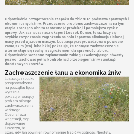
Odpowiednie przygotowanie rzepaku do zbioru to podstawa sprawnych i
ekonomicznych żniw. Przeoczenie problemu zachwaszczenia na tym
etapie znacząco obniża rentowność produkcji i pomniejsza zysk z
uprawy. Jak zaznacza nasz ekspert Leszek Konior, teraz liczy się
szybkie rozpoznanie zagrożenia na polu i sprawna eliminacja zielonej
masy przed wjazdem maszyn. Lustracja przeprowadzona w powiecie
zamojskim (woj. lubelskie) pokazuje, że rosnące zachwaszczenie
wtórne staje się realnym zagrożeniem dla sprawności zbioru.
Odpowiednio wczesne zaplanowanie zabiegu zwalczającego chwasty
pozwoli zachować pełną kontrolę nad przebiegiem żniw i uniknąć
dodatkowych kosztów.
Zachwaszczenie łanu a ekonomika żniw
Lustracja rzepaku
przeprowadzona
na początku lipca
wyraźnie
pokazuje rosnący
problem silnego
zachwaszczenia
wtórnego.
Obecna faza
wegetacji, czyli
dojrzewanie
łuszczyn, to
czas, gdy łan powinien równomiernie tracić wilgotność. Niestety,