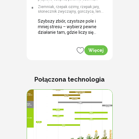
rdestówka powojowata (rdest
Ziemniak, rzepak ozimy, rzepak jary,
powojowaty), sporek polny, rdest
słonecznik zwyczajny, gorczyca, len
plamisty, tobołki polne.
zwyczajny, konopie siewne, mak
lekarski
Szybszy zbiór, czystsze pole i
mniej stresu – wybierz pewne
działanie tam, gdzie liczy się
efekt.
Więcej
Połączona technologia