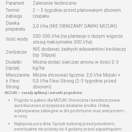
Parametr
Zalecenie techniczne
Termin
2 – 3 tygodnie przed planowanym zbiorem
zabiegu
rzepaku
Dawka
2,0 l/ha (NIE OBNIŻAMY DAWKI MIZUKI)
preparatu
200-300 l/ha (na plantacje o dużym wigorze
Ilość wody
stosuj maksymalne 300 l/ha)
NIE dodawać żadnych adiuwantów/zwilżaczy
Zwilżacze
(np. Slippa)
Dodatki
Można dodać siarczan amonu w ilości 2-3
(opcja)
kg/ha
Mieszanina
Można stosować łącznie: 2,0 l/ha Mizuki +
z Flexi
0,5 l/ha Flexi Strong (2-3 tygodnie przed
Strong
zbiorem)
MIZUKI – zasady aplikacji i warunki pogodowe:
Pogoda to paliwo dla MIZUKI: Słoneczna i bezdeszczowa
aura kluczowo przyspiesza działanie środka. Unikaj
wykonywania zabiegów w dni pochmurne oraz wieczorem i
w nocy.
Najlepsza pora dnia: Oprysk wykonaj przed południem,
ewentualnie nie później niż 4 godziny przed zapadnięciem