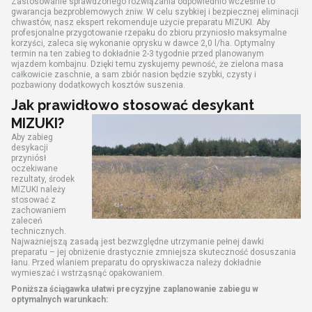
Zastosowanie sprawdzonego rozwiązania odpowiednio wcześnie to
gwarancja bezproblemowych żniw. W celu szybkiej i bezpiecznej eliminacji
chwastów, nasz ekspert rekomenduje użycie preparatu MIZUKI. Aby
profesjonalne przygotowanie rzepaku do zbioru przyniosło maksymalne
korzyści, zaleca się wykonanie oprysku w dawce 2,0 l/ha. Optymalny
termin na ten zabieg to dokładnie 2-3 tygodnie przed planowanym
wjazdem kombajnu. Dzięki temu zyskujemy pewność, że zielona masa
całkowicie zaschnie, a sam zbiór nasion będzie szybki, czysty i
pozbawiony dodatkowych kosztów suszenia.
Jak prawidłowo stosować desykant
MIZUKI?
Aby zabieg
desykacji
przyniósł
oczekiwane
rezultaty, środek
MIZUKI należy
stosować z
zachowaniem
zaleceń
technicznych.
Najważniejszą zasadą jest bezwzględne utrzymanie pełnej dawki
preparatu – jej obniżenie drastycznie zmniejsza skuteczność dosuszania
łanu. Przed wlaniem preparatu do opryskiwacza należy dokładnie
wymieszać i wstrząsnąć opakowaniem.
Poniższa ściągawka ułatwi precyzyjne zaplanowanie zabiegu w
optymalnych warunkach: