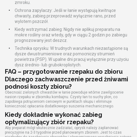
zmroku.
Ochrona zapylaczy: Jeśli w łanie występują kwitnące
chwasty, zabieg przeprowadź wyłącznie rano, przed
wylotem pszczół.
Kiedy wstrzymać zabieg: Nigdy nie aplikuj preparatu na
mokre rośliny oraz wtedy, gdy w ciągu 2 godzin po zabiegu
prognozowany jest deszcz.
Technika oprysku: W trudnych warunkach niezastąpione są
dysze dwustrumieniowe oraz pomocniczy strumień
powietrza (PSP). W upalne dni pracuj wyłącznie przy użyciu
dysz średnio- lub grubokroplistych.
FAQ – przygotowanie rzepaku do zbioru
Dlaczego zachwaszczenie przed żniwami
podnosi koszty zbioru?
Obecność zielonych chwastów w łanie powoduje wtórne zawilgocenie
nasion rzepaku w zbiorniku kombajnu. Czysty łan to suchy plon, co
zapobiega potrąceniom cenowym w punktach skupu i eliminuje
konieczność opłacania dodatkowego suszenia mechanicznego.
Kiedy dokładnie wykonać zabieg
optymalizujący zbiór rzepaku?
Aby preparat mógł skutecznie zadziałać, oprysk należy zaplanować
precyzyjnie na 2-3 tygodnie przed planowanym zbiorem. Jest to czas