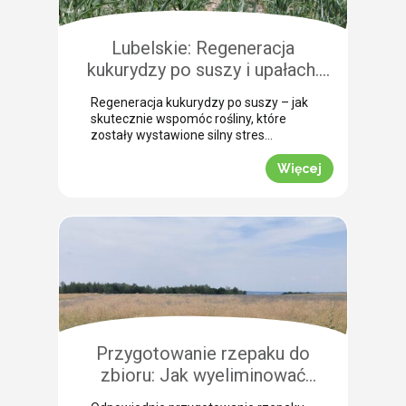
Pokazujemy, na co warto zwrócić
szczególną uwagę, aby […]
Lubelskie: Regeneracja
kukurydzy po suszy i upałach.
Zobacz rekomendacje z pola!
Regeneracja kukurydzy po suszy – jak
skutecznie wspomóc rośliny, które
zostały wystawione silny stres
termiczny? Jak informuje nasz ekspert
Leszek Konior, kluczem jest szybka
Więcej
reakcja i wykorzystanie momentu, gdy
spadną temperatury. Lustracja
przeprowadzona w powiecie
zamojskim potwierdza, że kukurydza
pilnie potrzebuje wsparcia w
przełamaniu zastoju wegetacyjnego.
Odpowiednio dobrana strategia
pozwala roślinom odbudować kondycję
fizjologiczną. Pozwijane […]
Przygotowanie rzepaku do
zbioru: Jak wyeliminować
chwasty i obniżyć koszty żniw?