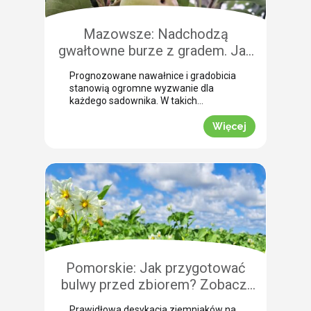
Mazowsze: Nadchodzą
gwałtowne burze z gradem. Jak
skutecznie przeprowadzić
Prognozowane nawałnice i gradobicia
zabezpieczenie owoców po
stanowią ogromne wyzwanie dla
gradobiciu?
każdego sadownika. W takich
momentach kluczem do
minimalizowania strat jest
Więcej
natychmiastowe zabezpieczenie
owoców po takim zjawisku.
Uszkodzona skórka to otwarta droga
dla patogenów grzybowych, które
potrafią zniszczyć owoce tuż przed
zbiorem. Nasza ekspertka Justyna
Wasiak ostrzega przed nadchodzącym
frontem burzowym i wskazuje
skuteczne rozwiązanie interwencyjne.
Zobacz, jak […]
Pomorskie: Jak przygotować
bulwy przed zbiorem? Zobacz,
jak przebiega profesjonalna
Prawidłowa desykacja ziemniaków na