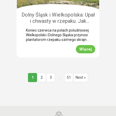
nierównomiernym dojrzewaniem […]
Dolny Śląsk i Wielkopolska: Upał
i chwasty w rzepaku. Jak
uratować plon przed samym
Koniec czerwca na polach południowej
wjazdem kombajnu?
Wielkopolski i Dolnego Śląska przynosi
plantatorom rzepaku ozimego skrajne
emocje (BBCH 80-83). Ostatnie opady
deszczu poprawiły ogólną kondycję
Więcej
roślin. Jednak wywołały jednocześnie
masowe zachwaszczenie wtórne.
Jakby tego było mało, nad region
nadciągnęła fala tropikalnych upałów.
Jak informuje nasz ekspert Mariusz
Staniek, skuteczna desykacja rzepaku
…
1
2
3
51
Next »
przed zbiorem oraz wcześniejsza
ochrona przed […]