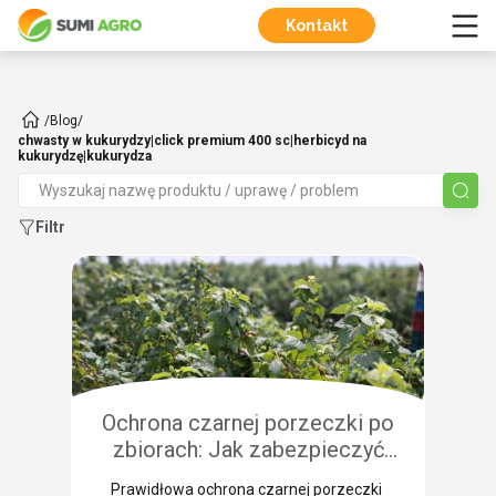
Kontakt
/
Blog
/
chwasty w kukurydzy|click premium 400 sc|herbicyd na
kukurydzę|kukurydza
Filtr
Ochrona czarnej porzeczki po
zbiorach: Jak zabezpieczyć
plantację przed chorobami i
Prawidłowa ochrona czarnej porzeczki