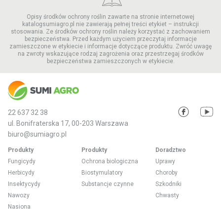
Opisy środków ochrony roślin zawarte na stronie internetowej
katalogsumiagro.pl nie zawierają pełnej treści etykiet – instrukcji
stosowania. Ze środków ochrony roślin należy korzystać z zachowaniem
bezpieczeństwa. Przed każdym użyciem przeczytaj informacje
zamieszczone w etykiecie i informacje dotyczące produktu. Zwróć uwagę
na zwroty wskazujące rodzaj zagrożenia oraz przestrzegaj środków
bezpieczeństwa zamieszczonych w etykiecie.
22 637 32 38
ul. Bonifraterska 17, 00-203 Warszawa
biuro@sumiagro.pl
Produkty
Produkty
Doradztwo
Fungicydy
Ochrona biologiczna
Uprawy
Herbicydy
Biostymulatory
Choroby
Insektycydy
Substancje czynne
Szkodniki
Nawozy
Chwasty
Nasiona