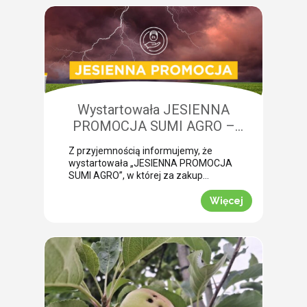
żerowanie bardzo często jest błędnie
diagnozowane jako brak wody lub
niedobory składników pokarmowych,
co opóźnia wykonanie właściwego
zabiegu. Nasza ekspertka Monika
Krzywak przeprowadziła lustrację w
powiecie gryfickim […]
Wystartowała JESIENNA
PROMOCJA SUMI AGRO –
zyskaj natychmiastowe rabaty!
Z przyjemnością informujemy, że
wystartowała „JESIENNA PROMOCJA
SUMI AGRO”, w której za zakup
pakietów produktowych można
uzyskać atrakcyjny rabat! Promocja
Więcej
trwa od 1 lipca do 30 września 2026
roku. To doskonała okazja, aby w
prosty sposób obniżyć koszty
jesiennych zakupów. Wybierz swój
pakiet i odbierz rabat Mechanizm
promocji jest niezwykle prosty.
Wystarczy kupić jeden z […]