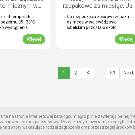
…]
 termicznym w
rzepakowe za miesiąc. Ja
raka cukrowego.
prawidłowo przeprowadzi
zrost temperatur
Do rozpoczęcia zbiorów rzepaku
ci aplikacji w
desykację? (WIDEO)
o poziomu 35–38°C
ozimego w województwie
ch warunkach
ko wystąpienia
lubelskim pozostało około
resu fizjologicznego
czterech tygodni. To ostatni
godowych
ego w tych
moment na zaplanowanie
Więcej
Więcej
ch uwarunkowaniach
przedżniwnej strategii
 ochrony potencjału
ujednolicenia łanu. Jak informuje
go staje się
nasz ekspert Marcin Matejuk,
ie fizjologiczne
kluczem do sprawnego zbioru
 przegrzaniem.
bez strat jest optymalnie
trzymać ciągły
przeprowadzona desykacja
…
1
2
3
51
Next 
t w czasie upałów.
rzepaku przed zbiorem. Zobacz
cji polowej w
techniczne wskazówki prosto z
szość plantacji
powiatu radzyńskiego. Wyzwanie
owego w południowej
przedżniwne: Jak poradzić sobie
(rejon Krobi) […]
z nierównomiernym
dojrzewaniem […]
rte na stronie internetowej katalogsumiagro.pl nie zawierają pełnej tre
 z zachowaniem bezpieczeństwa. Przed każdym użyciem przeczytaj info
 na zwroty wskazujące rodzaj zagrożenia oraz przestrzegaj środków