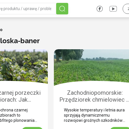
so
loska-baner
arnej porzeczki
Zachodniopomorskie:
iorach: Jak
Przędziorek chmielowiec 
czyć plantację
burakach. Jak nie pomylić g
chrona czarnej
Wysokie temperatury i letnia aura
chorobami i
z suszą i skutecznie
zbiorach to
sprzyjają dynamicznemu
odnikami?
zwalczyć? (WIDEO)
bfitego plonowania
rozwojowi groźnych szkodników
ezonie. Zbiór
na plantacjach buraka