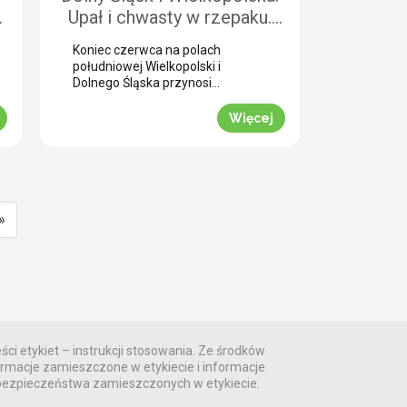
k
Upał i chwasty w rzepaku.
ć
Jak uratować plon przed
Koniec czerwca na polach
samym wjazdem kombajnu?
południowej Wielkopolski i
Dolnego Śląska przynosi
plantatorom rzepaku ozimego
skrajne emocje (BBCH 80-83).
Więcej
Ostatnie opady deszczu
poprawiły ogólną kondycję roślin.
Jednak wywołały jednocześnie
masowe zachwaszczenie
wtórne. Jakby tego było mało,
nad region nadciągnęła fala
»
tropikalnych upałów. Jak
informuje nasz ekspert Mariusz
Staniek, skuteczna desykacja
rzepaku przed zbiorem oraz
wcześniejsza ochrona przed […]
ści etykiet – instrukcji stosowania. Ze środków
rmacje zamieszczone w etykiecie i informacje
 bezpieczeństwa zamieszczonych w etykiecie.