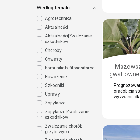
mechaniczny
Według tematu:
powoduje lic
pędów, które 
Agrotechnika
bramą dla gro
grzybowych.
Aktualności
szkodniki, tak
porzeczkowy 
Aktualności|Zwalczanie
chmielowiec,
szkodników
niebezpieczn
Choroby
jesieni. Nasz
Wasiak z Sum
Chwasty
wyjaśnia, […]
Mazowsz
Komunikaty fitosanitarne
gwałtowne 
Nawożenie
Jak 
Szkodniki
Prognozowan
prze
gradobicia s
Uprawy
zabezpiec
wyzwanie dl
sadownika. 
Zapylacze
gra
kluczem do 
Zapylacze|Zwalczanie
strat jest n
szkodników
zabezpiecze
takim zjawis
Zwalczanie chorób
skórka to otw
grzybowych
patogenów g