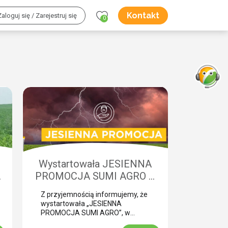
Kontakt
Zaloguj się / Zarejestruj się
0
Wystartowała JESIENNA
w
PROMOCJA SUMI AGRO –
o
zyskaj natychmiastowe
Z przyjemnością informujemy, że
rabaty!
wystartowała „JESIENNA
PROMOCJA SUMI AGRO”, w
której za zakup pakietów