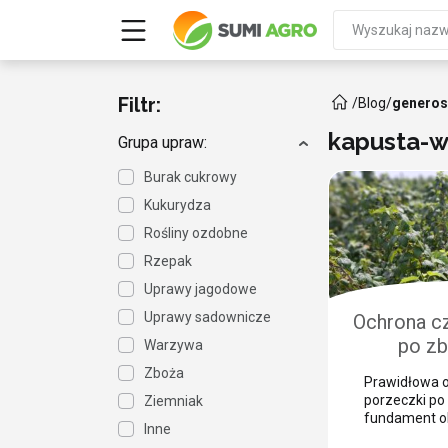
Filtr:
/
Blog
/
genero
kapusta-w
Grupa upraw:
Burak cukrowy
Kukurydza
Rośliny ozdobne
Rzepak
Uprawy jagodowe
Uprawy sadownicze
Ochrona cz
po zb
Warzywa
zabezpie
Zboża
Prawidłowa o
przed 
porzeczki po 
Ziemniak
szk
fundament o
Inne
w kolejnym s