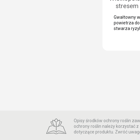
uwagę, aby [
stresem
uprawie bu
Gwałtowny w
Możliwoś
powietrza d
bieżący
stwarza ryzy
głębokiego st
po
u roślin. Dlat
specyficzny
kluczowe dla
plonotwórcze
zabezpieczen
upraw przed
Pozwala to u
wzrost, nawe
Analiza sytua
regionie Więk
buraka cukr
Wielkopolsce 
Opisy środków ochrony roślin zawa
ochrony roślin należy korzystać
dotyczące produktu. Zwróć uwagę