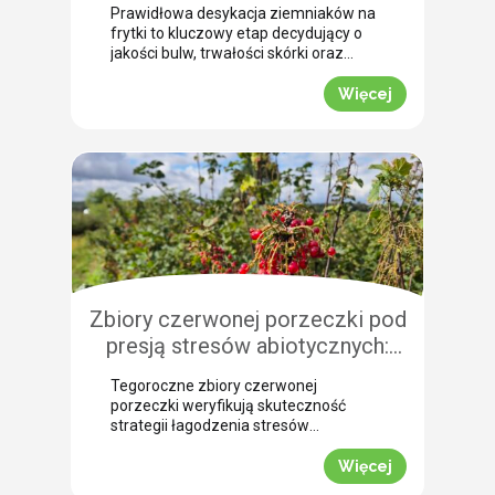
jak przebiega profesjonalna
Prawidłowa desykacja ziemniaków na
desykacja ziemniaków na frytki!
frytki to kluczowy etap decydujący o
jakości bulw, trwałości skórki oraz
łatwości zbioru maszynowego. Nasz
ekspert Arkadiusz Bujalski
Więcej
przeprowadził niedawno lustrację
polową w miejscowości Bobrowniki
(województwo pomorskie). Na tej
podstawie podpowiada, dlaczego o
zabiegu dosuszania warto pomyśleć z
dużym wyprzedzeniem. Zobacz, jak
zaplanować skuteczne wygaszanie
wegetacji z użyciem preparatu MIZUKI.
Dlaczego […]
Zbiory czerwonej porzeczki pod
presją stresów abiotycznych:
ocena skuteczności
Tegoroczne zbiory czerwonej
biostymulacji
porzeczki weryfikują skuteczność
strategii łagodzenia stresów
abiotycznych na plantacjach
jagodowych. Skrajne wahania
Więcej
temperatur oraz długotrwały deficyt