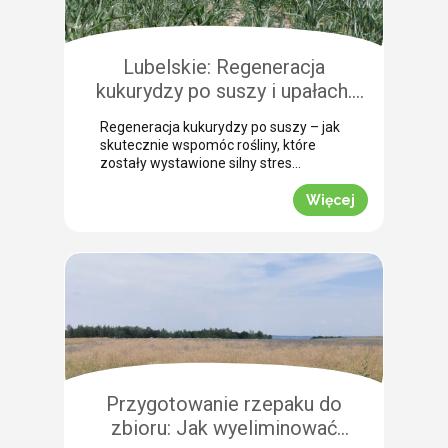
niuansach agrotechnicznych.
Pokazujemy, na co warto zwrócić
szczególną uwagę, aby […]
Lubelskie: Regeneracja
kukurydzy po suszy i upałach.
Zobacz rekomendacje z pola!
Regeneracja kukurydzy po suszy – jak
skutecznie wspomóc rośliny, które
zostały wystawione silny stres
termiczny? Jak informuje nasz ekspert
Leszek Konior, kluczem jest szybka
Więcej
reakcja i wykorzystanie momentu, gdy
spadną temperatury. Lustracja
przeprowadzona w powiecie
zamojskim potwierdza, że kukurydza
pilnie potrzebuje wsparcia w
przełamaniu zastoju wegetacyjnego.
Odpowiednio dobrana strategia
pozwala roślinom odbudować kondycję
fizjologiczną. Pozwijane […]
Przygotowanie rzepaku do
zbioru: Jak wyeliminować