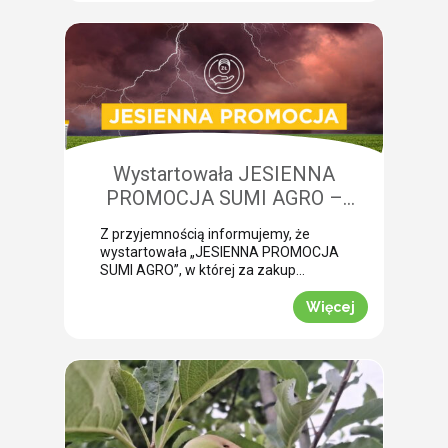
chmielowiec w burakach. Jego
żerowanie bardzo często jest błędnie
diagnozowane jako brak wody lub
niedobory składników pokarmowych,
co opóźnia wykonanie właściwego
zabiegu. Nasza ekspertka Monika
Krzywak przeprowadziła lustrację w
powiecie gryfickim […]
Wystartowała JESIENNA
PROMOCJA SUMI AGRO –
zyskaj natychmiastowe rabaty!
Z przyjemnością informujemy, że
wystartowała „JESIENNA PROMOCJA
SUMI AGRO”, w której za zakup
pakietów produktowych można
uzyskać atrakcyjny rabat! Promocja
Więcej
trwa od 1 lipca do 30 września 2026
roku. To doskonała okazja, aby w
prosty sposób obniżyć koszty
jesiennych zakupów. Wybierz swój
pakiet i odbierz rabat Mechanizm
promocji jest niezwykle prosty.
Wystarczy kupić jeden z […]