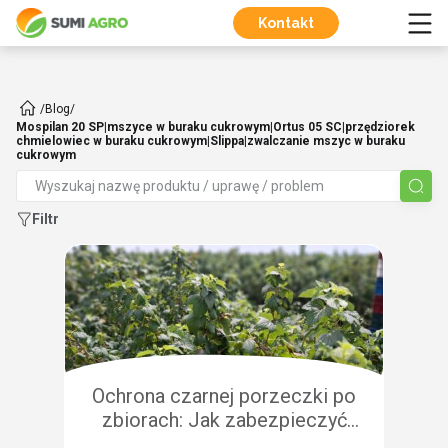
Kontakt
/
Blog
/
Mospilan 20 SP|mszyce w buraku cukrowym|Ortus 05 SC|przędziorek
chmielowiec w buraku cukrowym|Slippa|zwalczanie mszyc w buraku
cukrowym
Filtr
Ochrona czarnej porzeczki po
zbiorach: Jak zabezpieczyć
plantację przed chorobami i