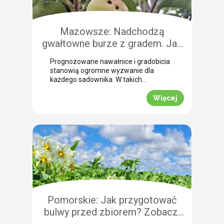
Mazowsze: Nadchodzą
gwałtowne burze z gradem. Jak
skutecznie przeprowadzić
Prognozowane nawałnice i gradobicia
zabezpieczenie owoców po
stanowią ogromne wyzwanie dla
gradobiciu?
każdego sadownika. W takich
momentach kluczem do
minimalizowania strat jest
Więcej
natychmiastowe zabezpieczenie
owoców po takim zjawisku.
Uszkodzona skórka to otwarta droga
dla patogenów grzybowych, które
potrafią zniszczyć owoce tuż przed
zbiorem. Nasza ekspertka Justyna
Wasiak ostrzega przed nadchodzącym
frontem burzowym i wskazuje
skuteczne rozwiązanie interwencyjne.
Zobacz, jak […]
Pomorskie: Jak przygotować
bulwy przed zbiorem? Zobacz,