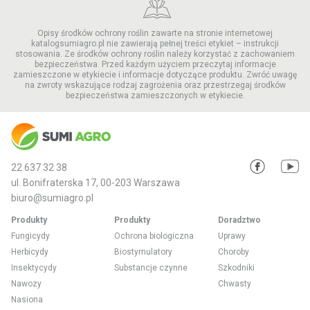
Opisy środków ochrony roślin zawarte na stronie internetowej
katalogsumiagro.pl nie zawierają pełnej treści etykiet – instrukcji
stosowania. Ze środków ochrony roślin należy korzystać z zachowaniem
bezpieczeństwa. Przed każdym użyciem przeczytaj informacje
zamieszczone w etykiecie i informacje dotyczące produktu. Zwróć uwagę
na zwroty wskazujące rodzaj zagrożenia oraz przestrzegaj środków
bezpieczeństwa zamieszczonych w etykiecie.
22 637 32 38
ul. Bonifraterska 17, 00-203 Warszawa
biuro@sumiagro.pl
Produkty
Produkty
Doradztwo
Fungicydy
Ochrona biologiczna
Uprawy
Herbicydy
Biostymulatory
Choroby
Insektycydy
Substancje czynne
Szkodniki
Nawozy
Chwasty
Nasiona