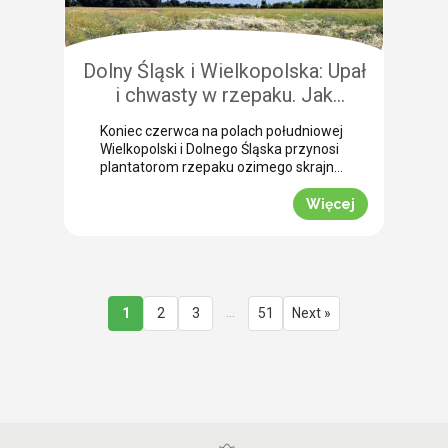
przedżniwne: Jak poradzić sobie z
nierównomiernym dojrzewaniem […]
Dolny Śląsk i Wielkopolska: Upał
i chwasty w rzepaku. Jak
uratować plon przed samym
Koniec czerwca na polach południowej
wjazdem kombajnu?
Wielkopolski i Dolnego Śląska przynosi
plantatorom rzepaku ozimego skrajne
emocje (BBCH 80-83). Ostatnie opady
deszczu poprawiły ogólną kondycję
Więcej
roślin. Jednak wywołały jednocześnie
masowe zachwaszczenie wtórne.
Jakby tego było mało, nad region
nadciągnęła fala tropikalnych upałów.
Jak informuje nasz ekspert Mariusz
Staniek, skuteczna desykacja rzepaku
…
1
2
3
51
Next »
przed zbiorem oraz wcześniejsza
ochrona przed […]