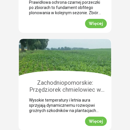
Prawidłowa ochrona czarnej porzeczki
szkodnikami?
po zbiorach to fundament obfitego
plonowania w kolejnym sezonie. Zbiór
mechaniczny nieuchronnie powoduje
liczne uszkodzenia pędów, które stają
Więcej
się otwartą bramą dla groźnych infekcji
grzybowych. Jednocześnie szkodniki,
takie jak przeziernik porzeczkowy czy
przędziorek chmielowiec, będą
aktywne i niebezpieczne aż do
wczesnej jesieni. Nasza ekspertka
Justyna Wasiak z Sumi Agro Poland
wyjaśnia, […]
Zachodniopomorskie:
Przędziorek chmielowiec w
burakach. Jak nie pomylić go z
Wysokie temperatury i letnia aura
suszą i skutecznie zwalczyć?
sprzyjają dynamicznemu rozwojowi
(WIDEO)
groźnych szkodników na plantacjach
buraka cukrowego. Jednym z
najbardziej podstępnych zagrożeń w
Więcej
tym okresie jest przędziorek