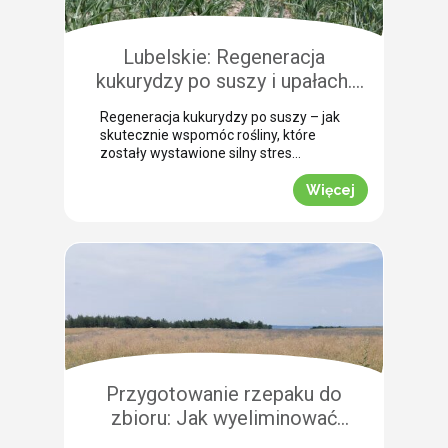
Pokazujemy, na co warto zwrócić
szczególną uwagę, aby […]
Lubelskie: Regeneracja
kukurydzy po suszy i upałach.
Zobacz rekomendacje z pola!
Regeneracja kukurydzy po suszy – jak
skutecznie wspomóc rośliny, które
zostały wystawione silny stres
termiczny? Jak informuje nasz ekspert
Leszek Konior, kluczem jest szybka
Więcej
reakcja i wykorzystanie momentu, gdy
spadną temperatury. Lustracja
przeprowadzona w powiecie
zamojskim potwierdza, że kukurydza
pilnie potrzebuje wsparcia w
przełamaniu zastoju wegetacyjnego.
Odpowiednio dobrana strategia
pozwala roślinom odbudować kondycję
fizjologiczną. Pozwijane […]
Przygotowanie rzepaku do
zbioru: Jak wyeliminować
chwasty i obniżyć koszty żniw?