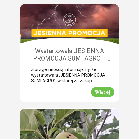
żerowanie bardzo często jest błędnie
diagnozowane jako brak wody lub
niedobory składników pokarmowych,
co opóźnia wykonanie właściwego
zabiegu. Nasza ekspertka Monika
Krzywak przeprowadziła lustrację w
powiecie gryfickim […]
Wystartowała JESIENNA
PROMOCJA SUMI AGRO –
zyskaj natychmiastowe rabaty!
Z przyjemnością informujemy, że
wystartowała „JESIENNA PROMOCJA
SUMI AGRO”, w której za zakup
pakietów produktowych można
uzyskać atrakcyjny rabat! Promocja
Więcej
trwa od 1 lipca do 30 września 2026
roku. To doskonała okazja, aby w
prosty sposób obniżyć koszty
jesiennych zakupów. Wybierz swój
pakiet i odbierz rabat Mechanizm
promocji jest niezwykle prosty.
Wystarczy kupić jeden z […]