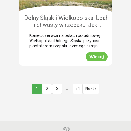
przedżniwne: Jak poradzić sobie z
nierównomiernym dojrzewaniem […]
Dolny Śląsk i Wielkopolska: Upał
i chwasty w rzepaku. Jak
uratować plon przed samym
Koniec czerwca na polach południowej
wjazdem kombajnu?
Wielkopolski i Dolnego Śląska przynosi
plantatorom rzepaku ozimego skrajne
emocje (BBCH 80-83). Ostatnie opady
deszczu poprawiły ogólną kondycję
Więcej
roślin. Jednak wywołały jednocześnie
masowe zachwaszczenie wtórne.
Jakby tego było mało, nad region
nadciągnęła fala tropikalnych upałów.
Jak informuje nasz ekspert Mariusz
Staniek, skuteczna desykacja rzepaku
…
1
2
3
51
Next »
przed zbiorem oraz wcześniejsza
ochrona przed […]