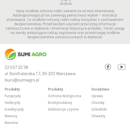
Opisy środków ochrony roślin zawarte na stronie internetowej
katalogsumiagro.pl nie zawierają pełnej treści etykiet – instrukcji
stosowania. Ze środków ochrony roślin należy korzystać z zachowaniem
bezpieczeństwa. Przed każdym użyciem przeczytaj informacje
zamieszczone w etykiecie i informacje dotyczące produktu. Zwróć uwagę
na zwroty wskazujące rodzaj zagrożenia oraz przestrzegaj środków
bezpieczeństwa zamieszczonych w etykiecie.
22 637 32 38
ul. Bonifraterska 17, 00-203 Warszawa
biuro@sumiagro.pl
Produkty
Produkty
Doradztwo
Fungicydy
Ochrona biologiczna
Uprawy
Herbicydy
Biostymulatory
Choroby
Insektycydy
Substancje czynne
Szkodniki
Nawozy
Chwasty
Nasiona