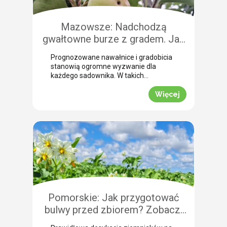
Mazowsze: Nadchodzą
gwałtowne burze z gradem. Jak
skutecznie przeprowadzić
Prognozowane nawałnice i gradobicia
zabezpieczenie owoców po
stanowią ogromne wyzwanie dla
gradobiciu?
każdego sadownika. W takich
momentach kluczem do
minimalizowania strat jest
Więcej
natychmiastowe zabezpieczenie
owoców po takim zjawisku.
Uszkodzona skórka to otwarta droga
dla patogenów grzybowych, które
potrafią zniszczyć owoce tuż przed
zbiorem. Nasza ekspertka Justyna
Wasiak ostrzega przed nadchodzącym
frontem burzowym i wskazuje
skuteczne rozwiązanie interwencyjne.
Zobacz, jak […]
Pomorskie: Jak przygotować
bulwy przed zbiorem? Zobacz,
jak przebiega profesjonalna