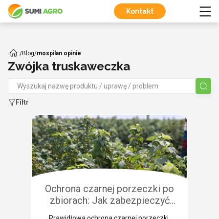
Kontakt
/
Blog
/
mospilan opinie
Zwójka truskaweczka
Filtr
Ochrona czarnej porzeczki po
zbiorach: Jak zabezpieczyć
plantację przed chorobami i
Prawidłowa ochrona czarnej porzeczki