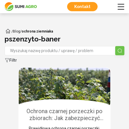
Kontakt
/
Blog
/
ochrona ziemniaka
pszenzyto-baner
Filtr
Ochrona czarnej porzeczki po
zbiorach: Jak zabezpieczyć
plantację przed chorobami i
Prawidłowa ochrona czarnej porzeczki