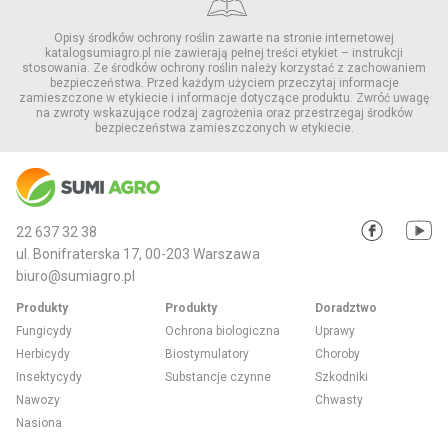
Opisy środków ochrony roślin zawarte na stronie internetowej
katalogsumiagro.pl nie zawierają pełnej treści etykiet – instrukcji
stosowania. Ze środków ochrony roślin należy korzystać z zachowaniem
bezpieczeństwa. Przed każdym użyciem przeczytaj informacje
zamieszczone w etykiecie i informacje dotyczące produktu. Zwróć uwagę
na zwroty wskazujące rodzaj zagrożenia oraz przestrzegaj środków
bezpieczeństwa zamieszczonych w etykiecie.
22 637 32 38
ul. Bonifraterska 17, 00-203 Warszawa
biuro@sumiagro.pl
Produkty
Produkty
Doradztwo
Fungicydy
Ochrona biologiczna
Uprawy
Herbicydy
Biostymulatory
Choroby
Insektycydy
Substancje czynne
Szkodniki
Nawozy
Chwasty
Nasiona