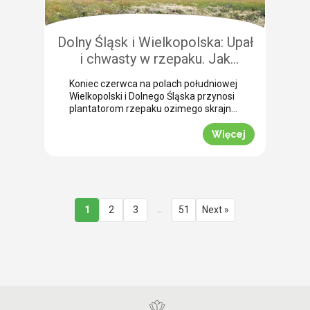
przedżniwne: Jak poradzić sobie z
nierównomiernym dojrzewaniem […]
Dolny Śląsk i Wielkopolska: Upał
i chwasty w rzepaku. Jak
uratować plon przed samym
Koniec czerwca na polach południowej
wjazdem kombajnu?
Wielkopolski i Dolnego Śląska przynosi
plantatorom rzepaku ozimego skrajne
emocje (BBCH 80-83). Ostatnie opady
deszczu poprawiły ogólną kondycję
Więcej
roślin. Jednak wywołały jednocześnie
masowe zachwaszczenie wtórne.
Jakby tego było mało, nad region
nadciągnęła fala tropikalnych upałów.
Jak informuje nasz ekspert Mariusz
Staniek, skuteczna desykacja rzepaku
…
1
2
3
51
Next »
przed zbiorem oraz wcześniejsza
ochrona przed […]