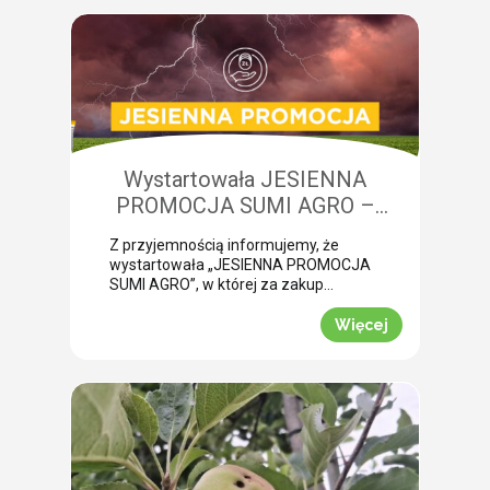
żerowanie bardzo często jest błędnie
diagnozowane jako brak wody lub
niedobory składników pokarmowych,
co opóźnia wykonanie właściwego
zabiegu. Nasza ekspertka Monika
Krzywak przeprowadziła lustrację w
powiecie gryfickim […]
Wystartowała JESIENNA
PROMOCJA SUMI AGRO –
zyskaj natychmiastowe rabaty!
Z przyjemnością informujemy, że
wystartowała „JESIENNA PROMOCJA
SUMI AGRO”, w której za zakup
pakietów produktowych można
uzyskać atrakcyjny rabat! Promocja
Więcej
trwa od 1 lipca do 30 września 2026
roku. To doskonała okazja, aby w
prosty sposób obniżyć koszty
jesiennych zakupów. Wybierz swój
pakiet i odbierz rabat Mechanizm
promocji jest niezwykle prosty.
Wystarczy kupić jeden z […]