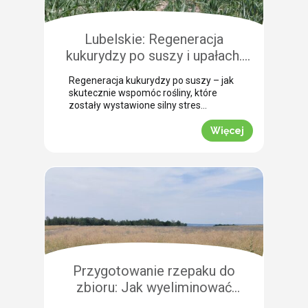
Pokazujemy, na co warto zwrócić
szczególną uwagę, aby […]
Lubelskie: Regeneracja
kukurydzy po suszy i upałach.
Zobacz rekomendacje z pola!
Regeneracja kukurydzy po suszy – jak
skutecznie wspomóc rośliny, które
zostały wystawione silny stres
termiczny? Jak informuje nasz ekspert
Leszek Konior, kluczem jest szybka
Więcej
reakcja i wykorzystanie momentu, gdy
spadną temperatury. Lustracja
przeprowadzona w powiecie
zamojskim potwierdza, że kukurydza
pilnie potrzebuje wsparcia w
przełamaniu zastoju wegetacyjnego.
Odpowiednio dobrana strategia
pozwala roślinom odbudować kondycję
fizjologiczną. Pozwijane […]
Przygotowanie rzepaku do
zbioru: Jak wyeliminować
chwasty i obniżyć koszty żniw?