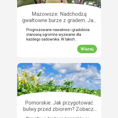
Mazowsze: Nadchodzą
gwałtowne burze z gradem. Jak
skutecznie przeprowadzić
Prognozowane nawałnice i gradobicia
zabezpieczenie owoców po
stanowią ogromne wyzwanie dla
gradobiciu?
każdego sadownika. W takich
momentach kluczem do
minimalizowania strat jest
Więcej
natychmiastowe zabezpieczenie
owoców po takim zjawisku.
Uszkodzona skórka to otwarta droga
dla patogenów grzybowych, które
potrafią zniszczyć owoce tuż przed
zbiorem. Nasza ekspertka Justyna
Wasiak ostrzega przed nadchodzącym
frontem burzowym i wskazuje
skuteczne rozwiązanie interwencyjne.
Zobacz, jak […]
Pomorskie: Jak przygotować
bulwy przed zbiorem? Zobacz,
jak przebiega profesjonalna