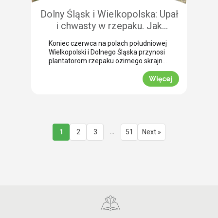
Dolny Śląsk i Wielkopolska: Upał
i chwasty w rzepaku. Jak
uratować plon przed samym
Koniec czerwca na polach południowej
wjazdem kombajnu?
Wielkopolski i Dolnego Śląska przynosi
plantatorom rzepaku ozimego skrajne
emocje (BBCH 80-83). Ostatnie opady
deszczu poprawiły ogólną kondycję
Więcej
roślin. Jednak wywołały jednocześnie
masowe zachwaszczenie wtórne.
Jakby tego było mało, nad region
nadciągnęła fala tropikalnych upałów.
Jak informuje nasz ekspert Mariusz
Staniek, skuteczna desykacja rzepaku
…
1
2
3
51
Next »
przed zbiorem oraz wcześniejsza
ochrona przed […]