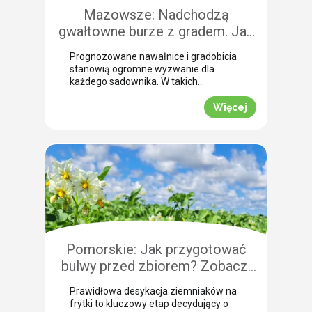
Mazowsze: Nadchodzą
gwałtowne burze z gradem. Jak
skutecznie przeprowadzić
Prognozowane nawałnice i gradobicia
zabezpieczenie owoców po
stanowią ogromne wyzwanie dla
gradobiciu?
każdego sadownika. W takich
momentach kluczem do
minimalizowania strat jest
Więcej
natychmiastowe zabezpieczenie
owoców po takim zjawisku.
Uszkodzona skórka to otwarta droga
dla patogenów grzybowych, które
potrafią zniszczyć owoce tuż przed
zbiorem. Nasza ekspertka Justyna
Wasiak ostrzega przed nadchodzącym
frontem burzowym i wskazuje
skuteczne rozwiązanie interwencyjne.
Zobacz, jak […]
Pomorskie: Jak przygotować
bulwy przed zbiorem? Zobacz,
jak przebiega profesjonalna
Prawidłowa desykacja ziemniaków na
desykacja ziemniaków na frytki!
frytki to kluczowy etap decydujący o