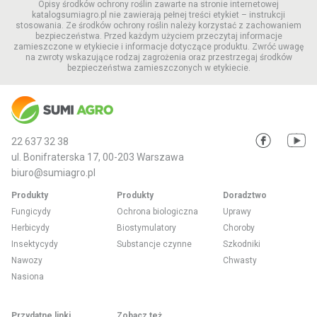
Opisy środków ochrony roślin zawarte na stronie internetowej
katalogsumiagro.pl nie zawierają pełnej treści etykiet – instrukcji
stosowania. Ze środków ochrony roślin należy korzystać z zachowaniem
bezpieczeństwa. Przed każdym użyciem przeczytaj informacje
zamieszczone w etykiecie i informacje dotyczące produktu. Zwróć uwagę
na zwroty wskazujące rodzaj zagrożenia oraz przestrzegaj środków
bezpieczeństwa zamieszczonych w etykiecie.
22 637 32 38
ul. Bonifraterska 17, 00-203 Warszawa
biuro@sumiagro.pl
Produkty
Produkty
Doradztwo
Fungicydy
Ochrona biologiczna
Uprawy
Herbicydy
Biostymulatory
Choroby
Insektycydy
Substancje czynne
Szkodniki
Nawozy
Chwasty
Nasiona
Przydatne linki
Zobacz też