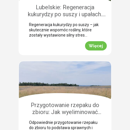
szczególną uwagę, aby […]
Lubelskie: Regeneracja
kukurydzy po suszy i upałach.
Zobacz rekomendacje z pola!
Regeneracja kukurydzy po suszy – jak
skutecznie wspomóc rośliny, które
zostały wystawione silny stres
termiczny? Jak informuje nasz ekspert
Leszek Konior, kluczem jest szybka
Więcej
reakcja i wykorzystanie momentu, gdy
spadną temperatury. Lustracja
przeprowadzona w powiecie
zamojskim potwierdza, że kukurydza
pilnie potrzebuje wsparcia w
przełamaniu zastoju wegetacyjnego.
Odpowiednio dobrana strategia
pozwala roślinom odbudować kondycję
fizjologiczną. Pozwijane […]
Przygotowanie rzepaku do
zbioru: Jak wyeliminować
chwasty i obniżyć koszty żniw?
Odpowiednie przygotowanie rzepaku
do zbioru to podstawa sprawnych i