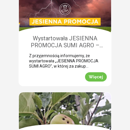
niedobory składników pokarmowych,
co opóźnia wykonanie właściwego
zabiegu. Nasza ekspertka Monika
Krzywak przeprowadziła lustrację w
powiecie gryfickim […]
Wystartowała JESIENNA
PROMOCJA SUMI AGRO –
zyskaj natychmiastowe rabaty!
Z przyjemnością informujemy, że
wystartowała „JESIENNA PROMOCJA
SUMI AGRO”, w której za zakup
pakietów produktowych można
uzyskać atrakcyjny rabat! Promocja
Więcej
trwa od 1 lipca do 30 września 2026
roku. To doskonała okazja, aby w
prosty sposób obniżyć koszty
jesiennych zakupów. Wybierz swój
pakiet i odbierz rabat Mechanizm
promocji jest niezwykle prosty.
Wystarczy kupić jeden z […]