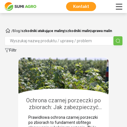
Kontakt
/
Blog
/
szkodniki atakujące maliny|szkodniki malin|uprawa malin
Filtr
Ochrona czarnej porzeczki po
zbiorach: Jak zabezpieczyć
plantację przed chorobami i
Prawidłowa ochrona czarnej porzeczki
szkodnikami?
po zbiorach to fundament obfitego