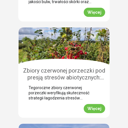
jakości bulw, trwałości skórki oraz
łatwości zbioru maszynowego. Nasz
ekspert Arkadiusz Bujalski
Więcej
przeprowadził niedawno lustrację
polową w miejscowości Bobrowniki
(województwo pomorskie). Na tej
podstawie podpowiada, dlaczego o
zabiegu dosuszania warto pomyśleć z
dużym wyprzedzeniem. Zobacz, jak
zaplanować skuteczne wygaszanie
wegetacji z użyciem preparatu MIZUKI.
Dlaczego […]
Zbiory czerwonej porzeczki pod
presją stresów abiotycznych:
ocena skuteczności
Tegoroczne zbiory czerwonej
biostymulacji
porzeczki weryfikują skuteczność
strategii łagodzenia stresów
abiotycznych na plantacjach
jagodowych. Skrajne wahania
Więcej
temperatur oraz długotrwały deficyt
wody doprowadziły do silnego szoku
fizjologicznego, zmuszając krzewy do