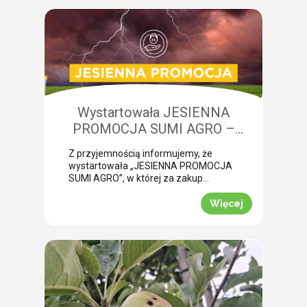
żerowanie bardzo często jest błędnie
diagnozowane jako brak wody lub
niedobory składników pokarmowych,
co opóźnia wykonanie właściwego
zabiegu. Nasza ekspertka Monika
Krzywak przeprowadziła lustrację w
powiecie gryfickim […]
Wystartowała JESIENNA
PROMOCJA SUMI AGRO –
zyskaj natychmiastowe rabaty!
Z przyjemnością informujemy, że
wystartowała „JESIENNA PROMOCJA
SUMI AGRO”, w której za zakup
pakietów produktowych można
uzyskać atrakcyjny rabat! Promocja
Więcej
trwa od 1 lipca do 30 września 2026
roku. To doskonała okazja, aby w
prosty sposób obniżyć koszty
jesiennych zakupów. Wybierz swój
pakiet i odbierz rabat Mechanizm
promocji jest niezwykle prosty.
Wystarczy kupić jeden z […]