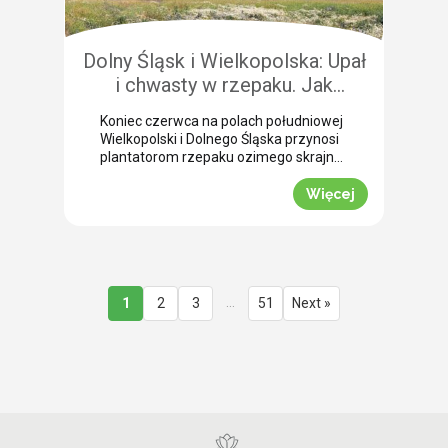
przedżniwne: Jak poradzić sobie z
nierównomiernym dojrzewaniem […]
Dolny Śląsk i Wielkopolska: Upał
i chwasty w rzepaku. Jak
uratować plon przed samym
Koniec czerwca na polach południowej
wjazdem kombajnu?
Wielkopolski i Dolnego Śląska przynosi
plantatorom rzepaku ozimego skrajne
emocje (BBCH 80-83). Ostatnie opady
deszczu poprawiły ogólną kondycję
Więcej
roślin. Jednak wywołały jednocześnie
masowe zachwaszczenie wtórne.
Jakby tego było mało, nad region
nadciągnęła fala tropikalnych upałów.
Jak informuje nasz ekspert Mariusz
Staniek, skuteczna desykacja rzepaku
…
1
2
3
51
Next »
przed zbiorem oraz wcześniejsza
ochrona przed […]