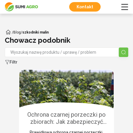
Kontakt
/
Blog
/
szkodniki malin
Chowacz podobnik
Filtr
Ochrona czarnej porzeczki po
zbiorach: Jak zabezpieczyć
plantację przed chorobami i
Prawidłowa ochrona czarnej porzeczki