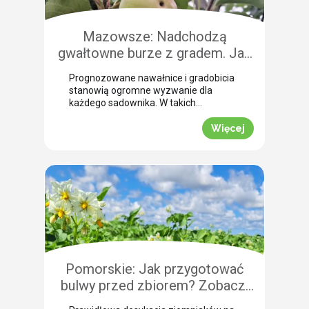
Mazowsze: Nadchodzą
gwałtowne burze z gradem. Jak
skutecznie przeprowadzić
Prognozowane nawałnice i gradobicia
zabezpieczenie owoców po
stanowią ogromne wyzwanie dla
gradobiciu?
każdego sadownika. W takich
momentach kluczem do
minimalizowania strat jest
Więcej
natychmiastowe zabezpieczenie
owoców po takim zjawisku.
Uszkodzona skórka to otwarta droga
dla patogenów grzybowych, które
potrafią zniszczyć owoce tuż przed
zbiorem. Nasza ekspertka Justyna
Wasiak ostrzega przed nadchodzącym
frontem burzowym i wskazuje
skuteczne rozwiązanie interwencyjne.
Zobacz, jak […]
Pomorskie: Jak przygotować
bulwy przed zbiorem? Zobacz,
jak przebiega profesjonalna