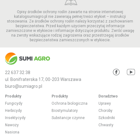
Opisy środków ochrony roślin zawarte na stronie internetowej
katalogsumiagro.pl nie zawierają pełnej treści etykiet – instrukcji
stosowania. Ze środków ochrony roślin należy korzystać z zachowaniem
bezpieczeństwa. Przed każdym użyciem przeczytaj informacje
zamieszczone w etykiecie i informacje dotyczące produktu. Zwróć uwagę
na zwroty wskazujące rodzaj zagrożenia oraz przestrzegaj środków
bezpieczeństwa zamieszczonych w etykiecie.
22 637 32 38
ul. Bonifraterska 17, 00-203 Warszawa
biuro@sumiagro.pl
Produkty
Produkty
Doradztwo
Fungicydy
Ochrona biologiczna
Uprawy
Herbicydy
Biostymulatory
Choroby
Insektycydy
Substancje czynne
Szkodniki
Nawozy
Chwasty
Nasiona