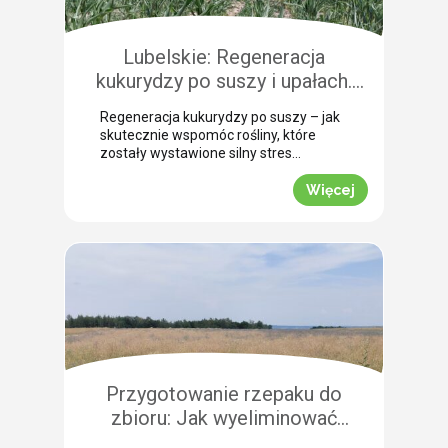
Pokazujemy, na co warto zwrócić
szczególną uwagę, aby […]
Lubelskie: Regeneracja
kukurydzy po suszy i upałach.
Zobacz rekomendacje z pola!
Regeneracja kukurydzy po suszy – jak
skutecznie wspomóc rośliny, które
zostały wystawione silny stres
termiczny? Jak informuje nasz ekspert
Leszek Konior, kluczem jest szybka
Więcej
reakcja i wykorzystanie momentu, gdy
spadną temperatury. Lustracja
przeprowadzona w powiecie
zamojskim potwierdza, że kukurydza
pilnie potrzebuje wsparcia w
przełamaniu zastoju wegetacyjnego.
Odpowiednio dobrana strategia
pozwala roślinom odbudować kondycję
fizjologiczną. Pozwijane […]
Przygotowanie rzepaku do
zbioru: Jak wyeliminować
chwasty i obniżyć koszty żniw?