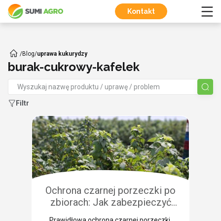
Kontakt
/
Blog
/
uprawa kukurydzy
burak-cukrowy-kafelek
Filtr
Ochrona czarnej porzeczki po
zbiorach: Jak zabezpieczyć
plantację przed chorobami i
Prawidłowa ochrona czarnej porzeczki