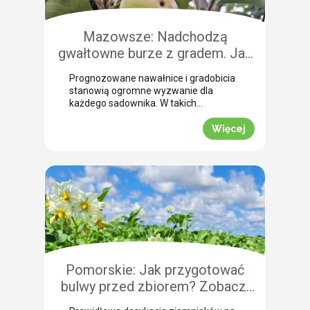
Mazowsze: Nadchodzą
gwałtowne burze z gradem. Jak
skutecznie przeprowadzić
Prognozowane nawałnice i gradobicia
zabezpieczenie owoców po
stanowią ogromne wyzwanie dla
gradobiciu?
każdego sadownika. W takich
momentach kluczem do
minimalizowania strat jest
Więcej
natychmiastowe zabezpieczenie
owoców po takim zjawisku.
Uszkodzona skórka to otwarta droga
dla patogenów grzybowych, które
potrafią zniszczyć owoce tuż przed
zbiorem. Nasza ekspertka Justyna
Wasiak ostrzega przed nadchodzącym
frontem burzowym i wskazuje
skuteczne rozwiązanie interwencyjne.
Zobacz, jak […]
Pomorskie: Jak przygotować
bulwy przed zbiorem? Zobacz,
jak przebiega profesjonalna