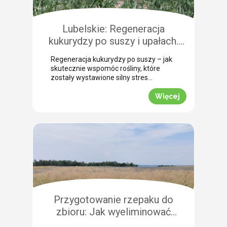
Pokazujemy, na co warto zwrócić
szczególną uwagę, aby […]
Lubelskie: Regeneracja
kukurydzy po suszy i upałach.
Zobacz rekomendacje z pola!
Regeneracja kukurydzy po suszy – jak
skutecznie wspomóc rośliny, które
zostały wystawione silny stres
termiczny? Jak informuje nasz ekspert
Leszek Konior, kluczem jest szybka
Więcej
reakcja i wykorzystanie momentu, gdy
spadną temperatury. Lustracja
przeprowadzona w powiecie
zamojskim potwierdza, że kukurydza
pilnie potrzebuje wsparcia w
przełamaniu zastoju wegetacyjnego.
Odpowiednio dobrana strategia
pozwala roślinom odbudować kondycję
fizjologiczną. Pozwijane […]
Przygotowanie rzepaku do
zbioru: Jak wyeliminować
chwasty i obniżyć koszty żniw?