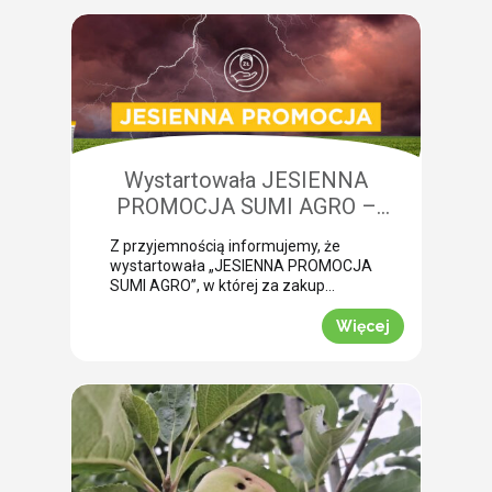
żerowanie bardzo często jest błędnie
diagnozowane jako brak wody lub
niedobory składników pokarmowych,
co opóźnia wykonanie właściwego
zabiegu. Nasza ekspertka Monika
Krzywak przeprowadziła lustrację w
powiecie gryfickim […]
Wystartowała JESIENNA
PROMOCJA SUMI AGRO –
zyskaj natychmiastowe rabaty!
Z przyjemnością informujemy, że
wystartowała „JESIENNA PROMOCJA
SUMI AGRO”, w której za zakup
pakietów produktowych można
uzyskać atrakcyjny rabat! Promocja
Więcej
trwa od 1 lipca do 30 września 2026
roku. To doskonała okazja, aby w
prosty sposób obniżyć koszty
jesiennych zakupów. Wybierz swój
pakiet i odbierz rabat Mechanizm
promocji jest niezwykle prosty.
Wystarczy kupić jeden z […]