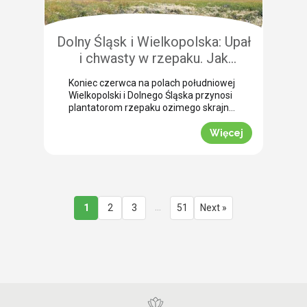
przedżniwne: Jak poradzić sobie z
nierównomiernym dojrzewaniem […]
Dolny Śląsk i Wielkopolska: Upał
i chwasty w rzepaku. Jak
uratować plon przed samym
Koniec czerwca na polach południowej
wjazdem kombajnu?
Wielkopolski i Dolnego Śląska przynosi
plantatorom rzepaku ozimego skrajne
emocje (BBCH 80-83). Ostatnie opady
deszczu poprawiły ogólną kondycję
Więcej
roślin. Jednak wywołały jednocześnie
masowe zachwaszczenie wtórne.
Jakby tego było mało, nad region
nadciągnęła fala tropikalnych upałów.
Jak informuje nasz ekspert Mariusz
Staniek, skuteczna desykacja rzepaku
…
1
2
3
51
Next »
przed zbiorem oraz wcześniejsza
ochrona przed […]