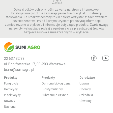
Opisy środków ochrony roślin zawarte na stronie internetowej
katalogsumiagro.pl nie zawierają pełnej treści etykiet – instrukcji
stosowania. Ze środków ochrony roślin należy korzystać z zachowaniem
bezpieczeństwa. Przed każdym użyciem przeczytaj informacje
zamieszczone w etykiecie i informacje dotyczące produktu. Zwróć uwagę
na zwroty wskazujące rodzaj zagrożenia oraz przestrzegaj środków
bezpieczeństwa zamieszczonych w etykiecie.
22 637 32 38
ul. Bonifraterska 17, 00-203 Warszawa
biuro@sumiagro.pl
Produkty
Produkty
Doradztwo
Fungicydy
Ochrona biologiczna
Uprawy
Herbicydy
Biostymulatory
Choroby
Insektycydy
Substancje czynne
Szkodniki
Nawozy
Chwasty
Nasiona