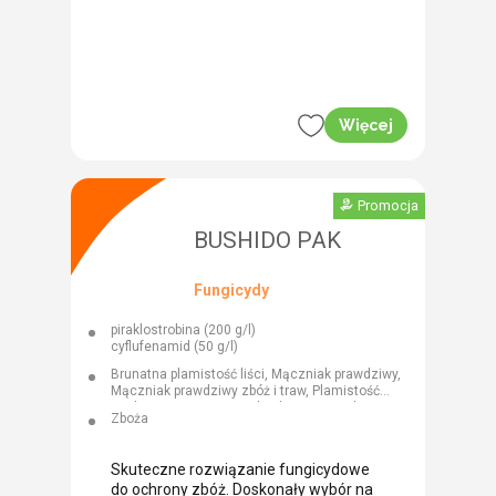
Więcej
Promocja
BUSHIDO PAK
Fungicydy
piraklostrobina (200 g/l)
cyflufenamid (50 g/l)
Brunatna plamistość liści, Mączniak prawdziwy,
Mączniak prawdziwy zbóż i traw, Plamistość
siatkowa jęczmienia, Rdza brunatna, Rdza
Zboża
jęczmienia, Rdza żółta, Rdza żółta zbóż,
Rynchosporioza zbóż, Septorioza liści,
Septorioza paskowana liści pszenicy
Skuteczne rozwiązanie fungicydowe
do ochrony zbóż. Doskonały wybór na