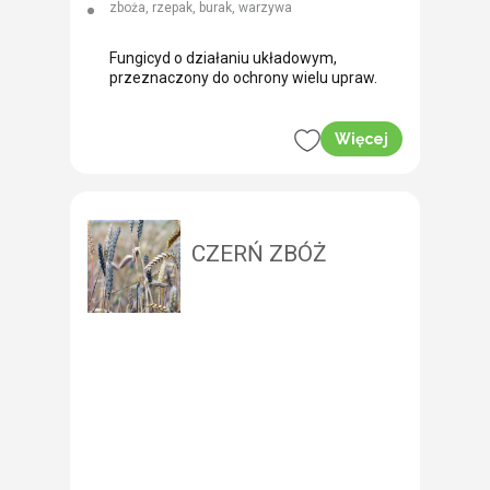
zboża, rzepak, burak, warzywa
septorioza paskowana liści
Fungicyd o działaniu układowym,
przeznaczony do ochrony wielu upraw.
Więcej
CZERŃ ZBÓŻ