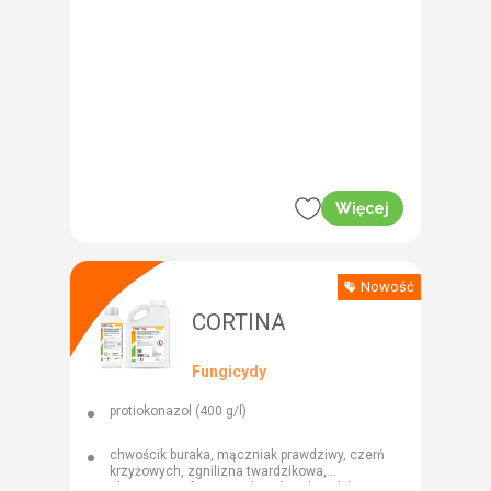
Więcej
Nowość
CORTINA
Fungicydy
protiokonazol (400 g/l)
chwościk buraka, mączniak prawdziwy, czerń
krzyżowych, zgnilizna twardzikowa,
alternarioza, fuzarioza kłosów, rdze zbóż,