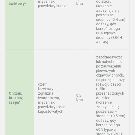
mączniak
do zbioru
ćwikłowy*
l/ha
prawdziwy buraka
(korzenie
zaczynają się
poszerzać –
średnica>0,4 cm)
do fazy, gdy
korzeń osiąga
60% typowej
średnicy (BBCH
41–46)
zapobiegawczo
lub natychmiast
po zauważeniu
pierwszych
objawów chorób,
od początku fazy
czerń
rozwoju części
krzyżowych,
roślin
Chrzan,
zgnilizna
przeznaczonych
0,5
brukiew,
twardzikowa,
do zbioru
l/ha
rzepa*
mączniak
(korzenie
prawdziwy roślin
zaczynają się
kapustowatych
poszerzać –
średnica>0,5 cm)
do fazy, gdy
korzeń osiąga
60% typowej
średnicy (BBCH