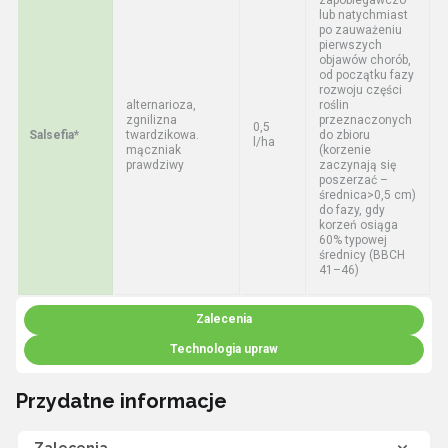
lub natychmiast
po zauważeniu
pierwszych
objawów chorób,
od początku fazy
rozwoju części
alternarioza,
roślin
zgnilizna
przeznaczonych
0,5
Salsefia*
twardzikowa.
do zbioru
l/ha
mączniak
(korzenie
prawdziwy
zaczynają się
poszerzać –
średnica>0,5 cm)
do fazy, gdy
korzeń osiąga
60% typowej
średnicy (BBCH
41–46)
Zalecenia
Technologia upraw
Przydatne informacje