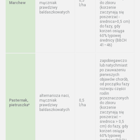
0,5
Marchew
mączniak
do zbioru
l/ha
prawdziwy
(korzenie
baldaszkowatych
zaczynają się
poszerzać -
średnica>0,5 cm)
do fazy, gdy
korzeń osiąga
60% typowej
średnicy (BBCH
41–46)
zapobiegawczo
lub natychmiast
po zauważeniu
pierwszych
objawów chorób,
od początku fazy
rozwoju części
roślin
alternarioza naci,
przeznaczonych
Pasternak,
mączniak
0,5
do zbioru
pietruszka*
prawdziwy
l/ha
(korzenie
baldaszkowatych
zaczynają się
poszerzać –
średnica > 0,5
cm) do fazy, gdy
korzeń osiąga
60% typowej