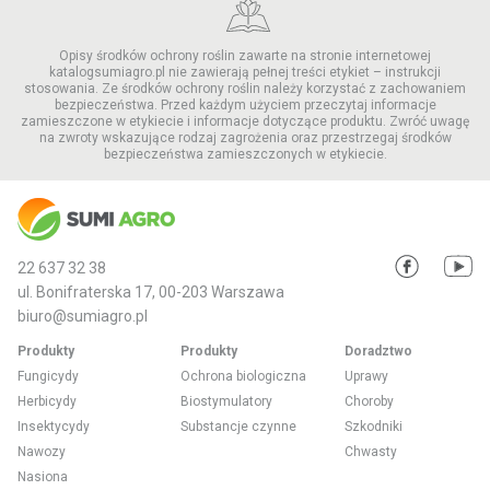
Jaki jest okres karencji przy używaniu
fungicydu CORTINA?
Opisy środków ochrony roślin zawarte na stronie internetowej
Okres karencji środka grzybobójczego CORTINA, czyli
katalogsumiagro.pl nie zawierają pełnej treści etykiet – instrukcji
stosowania. Ze środków ochrony roślin należy korzystać z zachowaniem
czas od ostatniego zastosowania do dnia zbioru, jest
bezpieczeństwa. Przed każdym użyciem przeczytaj informacje
zróżnicowany w zależności od chronionej uprawy, w
zamieszczone w etykiecie i informacje dotyczące produktu. Zwróć uwagę
której zastosowano fungicyd CORTINA. Wynosi:
na zwroty wskazujące rodzaj zagrożenia oraz przestrzegaj środków
bezpieczeństwa zamieszczonych w etykiecie.
50 dni dla rzepaku ozimego i jarego,
35 dni dla zbóż,
28 dni dla buraka cukrowego,
21 dni w uprawach warzywniczych, takich jak marchew,
22 637 32 38
burak ćwikłowy, pietruszka czy pasternak.
ul. Bonifraterska 17, 00-203 Warszawa
Czym można mieszać fungicyd
biuro@sumiagro.pl
CORTINA z innymi środkami?
Produkty
Produkty
Doradztwo
Fungicydy
Ochrona biologiczna
Uprawy
Środek grzybobójczy CORTINA można włączyć do
Herbicydy
Biostymulatory
Choroby
programów ochrony zakładających stosowanie
przemienne z fungicydami o innym mechanizmie
Insektycydy
Substancje czynne
Szkodniki
działania
. Ponadto fungicyd można mieszać z
Nawozy
Chwasty
NABANA 250 SC, która w mieszance z
Nasiona