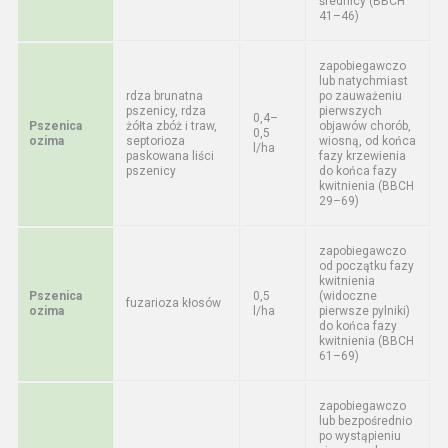
średnicy (BBCH
41–46)
zapobiegawczo
lub natychmiast
rdza brunatna
po zauważeniu
pszenicy, rdza
pierwszych
0,4–
Pszenica
żółta zbóż i traw,
objawów chorób,
0,5
ozima
septorioza
wiosną, od końca
l/ha
paskowana liści
fazy krzewienia
pszenicy
do końca fazy
kwitnienia (BBCH
29–69)
zapobiegawczo
od początku fazy
kwitnienia
Pszenica
0,5
(widoczne
fuzarioza kłosów
ozima
l/ha
pierwsze pylniki)
do końca fazy
kwitnienia (BBCH
61–69)
zapobiegawczo
lub bezpośrednio
po wystąpieniu