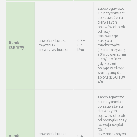
zapobiegawczo
lub natychmiast
po zauważeniu
pierwszych
objawów chorób,
od fazy
całkowitego
chwościk buraka,
0,3–
zakrycia
Burak
mączniak
0,4
międzyrzędzi
cukrowy
prawdziwy buraka
l/ha
(liście zakrywają
90% powierzchni
gleby) do fazy,
gdy korzeń
osiąga wielkość
wymaganą do
zbioru (BBCH 39–
49)
zapobiegawczo
lub natychmiast
po zauważeniu
pierwszych
objawów chorób,
od początku fazy
rozwoju części
roślin
chwościk buraka,
przeznaczonych
Burak
0,4