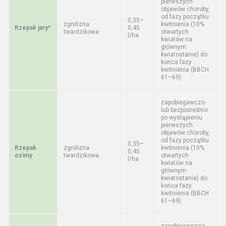
pierwszych
objawów choroby,
od fazy początku
0,35–
zgnilizna
kwitnienia (10%
Rzepak jary*
0,45
twardzikowa
otwartych
l/ha
kwiatów na
głównym
kwiatostanie) do
końca fazy
kwitnienia (BBCH
61–69)
zapobiegawczo
lub bezpośrednio
po wystąpieniu
pierwszych
objawów choroby,
od fazy początku
0,35–
Rzepak
zgnilizna
kwitnienia (10%
0,45
ozimy
twardzikowa
otwartych
l/ha
kwiatów na
głównym
kwiatostanie) do
końca fazy
kwitnienia (BBCH
61–69)
zapobiegawczo