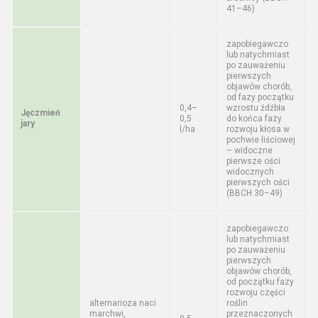
41–46)
zapobiegawczo
lub natychmiast
po zauważeniu
pierwszych
objawów chorób,
od fazy początku
0,4–
wzrostu źdźbła
Jęczmień
0,5
do końca fazy
jary
l/ha
rozwoju kłosa w
pochwie liściowej
– widoczne
pierwsze ości
widocznych
pierwszych ości
(BBCH 30–49)
zapobiegawczo
lub natychmiast
po zauważeniu
pierwszych
objawów chorób,
od początku fazy
rozwoju części
alternarioza naci
roślin
marchwi,
przeznaczonych