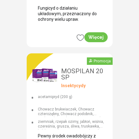
paskowana liści
Fungicyd o działaniu
układowym, przeznaczony do
ochrony wielu upraw.
Więcej
Promocja
MOSPILAN 20
SP
Insektycydy
acetamipryd (200 g)
Chowacz brukwiaczek, Chowacz
czterozębny, Chowacz podobnik,
Słodyszek rzepakowiec, Pryszczarek
ziemniak, rzepak ozimy, jabłoń, wiśnia,
kapustnik, Stonka ziemniaczana,
czereśnia, grusza, śliwa, truskawka,
Przeziernik malinowiec, Przeziernik
bobik, soja, lucerna siewna, łubin żółty,
porzeczkowiec, Pryszczarek
łubin biały, łubin wąskolistny, tytoń,
Pewny środek owadobójczy z
borówkowiec, Ogrodnica niszczylistka ,