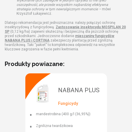
Wykonanie tych zabiegów w jednym oprysku to nie tylko
oszczędność, ale przede wszystkim najbardziej efektywna
strategia ochrony w tym newralgicznym momencie –
mówi
Krzysztof Łukajewicz.
Dlatego rekomendacja jest jednoznaczna: należy połączyć ochronę
insektycydową z fungicydową.
Zastosowanie insektycydu MOSPILAN 20
SP
(0,12 kg/ha) zapewni skuteczną i bezpieczną dla pszczół ochronę
przed szkodnikami. Jednoczesne dodanie
mieszaniny fungicydów
NABANA PLUS i CORTINA
zabezpieczy plantację przed zgnilizną
twardzikową. Taki “pakiet” to kompleksowa odpowiedź na wszystkie
kluczowe zagrożenia w fazie pełni kwitnienia.
Produkty powiazane:
NABANA PLUS
Fungicydy
mandestrobina (400 g/l (36,95%))
Zgnilizna twardzikowa