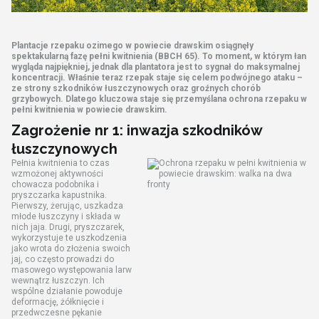
Plantacje rzepaku ozimego w powiecie drawskim osiągnęły
spektakularną fazę pełni kwitnienia (BBCH 65). To moment, w którym łan
wygląda najpiękniej, jednak dla plantatora jest to sygnał do maksymalnej
koncentracji. Właśnie teraz rzepak staje się celem podwójnego ataku –
ze strony szkodników łuszczynowych oraz groźnych chorób
grzybowych. Dlatego kluczowa staje się przemyślana ochrona rzepaku w
pełni kwitnienia w powiecie drawskim.
Zagrożenie nr 1: inwazja szkodników
łuszczynowych
Pełnia kwitnienia to czas
wzmożonej aktywności
chowacza podobnika i
pryszczarka kapustnika.
Pierwszy, żerując, uszkadza
młode łuszczyny i składa w
nich jaja. Drugi, pryszczarek,
wykorzystuje te uszkodzenia
jako wrota do złożenia swoich
jaj, co często prowadzi do
masowego występowania larw
wewnątrz łuszczyn. Ich
wspólne działanie powoduje
deformację, żółknięcie i
przedwczesne pękanie