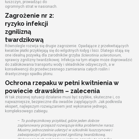
łuszczyn, prowadząc do
ogromnych strat w nasionach.
Zagrożenie nr 2:
ryzyko infekcji
zgnilizną
twardzikową
Równolegle rozwija się drugie zagrożenie. Opadające z przekwitających
kwiatów płatki przyklejają się do wilgotnych łodyg i liści. Dlatego stają się
one idealną pożywką dla zarodników grzyba
Sclerotinia sclerotiorum
,
sprawcy zgnilizny twardzikowej. Infekcja na tym etapie może doprowadzić
do zablokowania transportu wody i składników odżywczych, a w
konsekwencji do przedwczesnego zamierania całych roślin i
drastycznego spadku plonu.
Ochrona rzepaku w pełni kwitnienia w
powiecie drawskim – zalecenia
W tak złożonej sytuacji działanie musi być szybkie, skuteczne i, co
najważniejsze, bezpieczne dla owadów zapylających. Jak podkreśla
ekspert, najlepszym rozwiązaniem jest wykonanie jednego,
kompleksowego zabiegu.
–
To podręcznikowy przykład, gdzie jeden dobrze
zaplanowany przejazd rozwiązuje kilka problemów naraz.
Musimy jednocześnie uderzyć w szkodniki łuszczynowe i
zabezpieczyć plantację przed zgnilizną twardzikową.