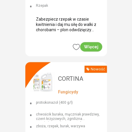
Rzepak
Zabezpiecz rzepak w czasie
kwitnienia i daj mu siłę do walki z
chorobami – plon odwdzięczy
się z nawiązką.
Więcej
Nowość
CORTINA
Fungicydy
protiokonazol (400 g/l)
chwościk buraka, mączniak prawdziwy,
czerń krzyżowych, zgnilizna
twardzikowa, alternarioza, fuzarioza
zboża, rzepak, burak, warzywa
kłosów, rdze zbóż, septorioza