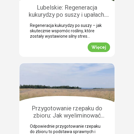
szczególną uwagę, aby […]
Lubelskie: Regeneracja
kukurydzy po suszy i upałach.
Zobacz rekomendacje z pola!
Regeneracja kukurydzy po suszy – jak
skutecznie wspomóc rośliny, które
zostały wystawione silny stres
termiczny? Jak informuje nasz ekspert
Leszek Konior, kluczem jest szybka
Więcej
reakcja i wykorzystanie momentu, gdy
spadną temperatury. Lustracja
przeprowadzona w powiecie
zamojskim potwierdza, że kukurydza
pilnie potrzebuje wsparcia w
przełamaniu zastoju wegetacyjnego.
Odpowiednio dobrana strategia
pozwala roślinom odbudować kondycję
fizjologiczną. Pozwijane […]
Przygotowanie rzepaku do
zbioru: Jak wyeliminować
chwasty i obniżyć koszty żniw?
Odpowiednie przygotowanie rzepaku
do zbioru to podstawa sprawnych i