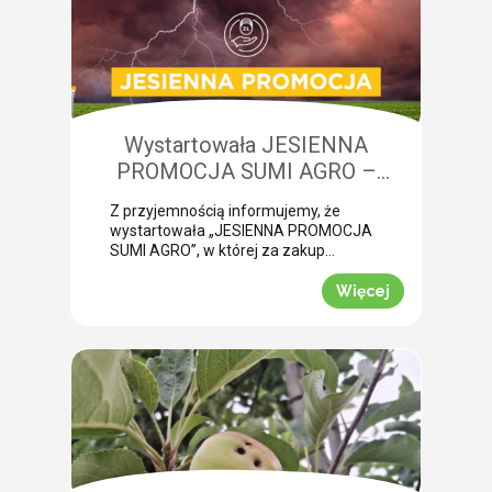
niedobory składników pokarmowych,
co opóźnia wykonanie właściwego
zabiegu. Nasza ekspertka Monika
Krzywak przeprowadziła lustrację w
powiecie gryfickim […]
Wystartowała JESIENNA
PROMOCJA SUMI AGRO –
zyskaj natychmiastowe rabaty!
Z przyjemnością informujemy, że
wystartowała „JESIENNA PROMOCJA
SUMI AGRO”, w której za zakup
pakietów produktowych można
uzyskać atrakcyjny rabat! Promocja
Więcej
trwa od 1 lipca do 30 września 2026
roku. To doskonała okazja, aby w
prosty sposób obniżyć koszty
jesiennych zakupów. Wybierz swój
pakiet i odbierz rabat Mechanizm
promocji jest niezwykle prosty.
Wystarczy kupić jeden z […]