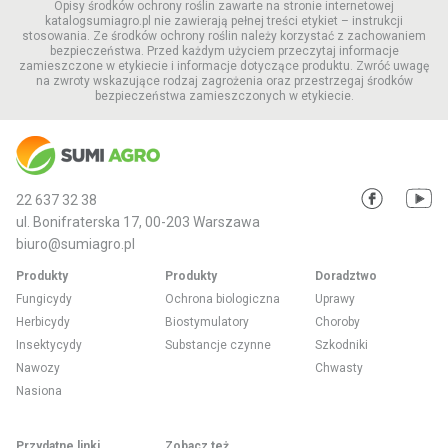
Opisy środków ochrony roślin zawarte na stronie internetowej
katalogsumiagro.pl nie zawierają pełnej treści etykiet – instrukcji
stosowania. Ze środków ochrony roślin należy korzystać z zachowaniem
bezpieczeństwa. Przed każdym użyciem przeczytaj informacje
zamieszczone w etykiecie i informacje dotyczące produktu. Zwróć uwagę
na zwroty wskazujące rodzaj zagrożenia oraz przestrzegaj środków
bezpieczeństwa zamieszczonych w etykiecie.
22 637 32 38
ul. Bonifraterska 17, 00-203 Warszawa
biuro@sumiagro.pl
Produkty
Produkty
Doradztwo
Fungicydy
Ochrona biologiczna
Uprawy
Herbicydy
Biostymulatory
Choroby
Insektycydy
Substancje czynne
Szkodniki
Nawozy
Chwasty
Nasiona
Przydatne linki
Zobacz też