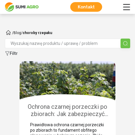
Kontakt
/
Blog
/
choroby rzepaku
Filtr
Ochrona czarnej porzeczki po
zbiorach: Jak zabezpieczyć
plantację przed chorobami i
Prawidłowa ochrona czarnej porzeczki
szkodnikami?
po zbiorach to fundament obfitego