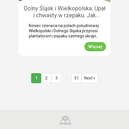
Dolny Śląsk i Wielkopolska: Upał
i chwasty w rzepaku. Jak
uratować plon przed samym
Koniec czerwca na polach południowej
wjazdem kombajnu?
Wielkopolski i Dolnego Śląska przynosi
plantatorom rzepaku ozimego skrajne
emocje (BBCH 80-83). Ostatnie opady
deszczu poprawiły ogólną kondycję
Więcej
roślin. Jednak wywołały jednocześnie
masowe zachwaszczenie wtórne.
Jakby tego było mało, nad region
nadciągnęła fala tropikalnych upałów.
Jak informuje nasz ekspert Mariusz
Staniek, skuteczna desykacja rzepaku
…
1
2
3
51
Next »
przed zbiorem oraz wcześniejsza
ochrona przed […]