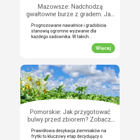
Mazowsze: Nadchodzą
gwałtowne burze z gradem. Jak
skutecznie przeprowadzić
Prognozowane nawałnice i gradobicia
zabezpieczenie owoców po
stanowią ogromne wyzwanie dla
gradobiciu?
każdego sadownika. W takich
momentach kluczem do
minimalizowania strat jest
Więcej
natychmiastowe zabezpieczenie
owoców po takim zjawisku.
Uszkodzona skórka to otwarta droga
dla patogenów grzybowych, które
potrafią zniszczyć owoce tuż przed
zbiorem. Nasza ekspertka Justyna
Wasiak ostrzega przed nadchodzącym
frontem burzowym i wskazuje
skuteczne rozwiązanie interwencyjne.
Zobacz, jak […]
Pomorskie: Jak przygotować
bulwy przed zbiorem? Zobacz,
jak przebiega profesjonalna
Prawidłowa desykacja ziemniaków na
desykacja ziemniaków na frytki!
frytki to kluczowy etap decydujący o