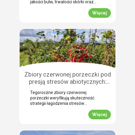
jakości bulw, trwałości skórki oraz
łatwości zbioru maszynowego. Nasz
ekspert Arkadiusz Bujalski
Więcej
przeprowadził niedawno lustrację
polową w miejscowości Bobrowniki
(województwo pomorskie). Na tej
podstawie podpowiada, dlaczego o
zabiegu dosuszania warto pomyśleć z
dużym wyprzedzeniem. Zobacz, jak
zaplanować skuteczne wygaszanie
wegetacji z użyciem preparatu MIZUKI.
Dlaczego […]
Zbiory czerwonej porzeczki pod
presją stresów abiotycznych:
ocena skuteczności
Tegoroczne zbiory czerwonej
biostymulacji
porzeczki weryfikują skuteczność
strategii łagodzenia stresów
abiotycznych na plantacjach
jagodowych. Skrajne wahania
Więcej
temperatur oraz długotrwały deficyt
wody doprowadziły do silnego szoku
fizjologicznego, zmuszając krzewy do