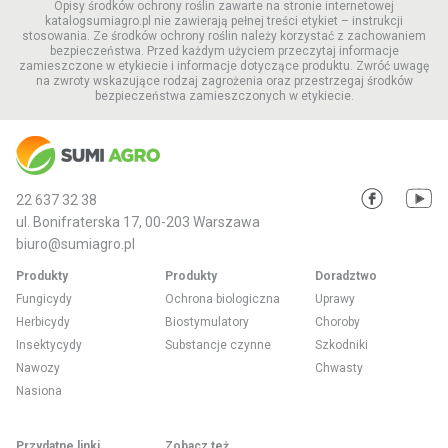
Opisy środków ochrony roślin zawarte na stronie internetowej
katalogsumiagro.pl nie zawierają pełnej treści etykiet – instrukcji
stosowania. Ze środków ochrony roślin należy korzystać z zachowaniem
bezpieczeństwa. Przed każdym użyciem przeczytaj informacje
zamieszczone w etykiecie i informacje dotyczące produktu. Zwróć uwagę
na zwroty wskazujące rodzaj zagrożenia oraz przestrzegaj środków
bezpieczeństwa zamieszczonych w etykiecie.
22 637 32 38
ul. Bonifraterska 17, 00-203 Warszawa
biuro@sumiagro.pl
Produkty
Produkty
Doradztwo
Fungicydy
Ochrona biologiczna
Uprawy
Herbicydy
Biostymulatory
Choroby
Insektycydy
Substancje czynne
Szkodniki
Nawozy
Chwasty
Nasiona
Przydatne linki
Zobacz też