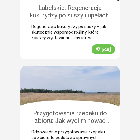
szczególną uwagę, aby […]
Lubelskie: Regeneracja
kukurydzy po suszy i upałach.
Zobacz rekomendacje z pola!
Regeneracja kukurydzy po suszy – jak
skutecznie wspomóc rośliny, które
zostały wystawione silny stres
termiczny? Jak informuje nasz ekspert
Leszek Konior, kluczem jest szybka
Więcej
reakcja i wykorzystanie momentu, gdy
spadną temperatury. Lustracja
przeprowadzona w powiecie
zamojskim potwierdza, że kukurydza
pilnie potrzebuje wsparcia w
przełamaniu zastoju wegetacyjnego.
Odpowiednio dobrana strategia
pozwala roślinom odbudować kondycję
fizjologiczną. Pozwijane […]
Przygotowanie rzepaku do
zbioru: Jak wyeliminować
chwasty i obniżyć koszty żniw?
Odpowiednie przygotowanie rzepaku
do zbioru to podstawa sprawnych i