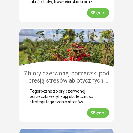
jakości bulw, trwałości skórki oraz
łatwości zbioru maszynowego. Nasz
ekspert Arkadiusz Bujalski
Więcej
przeprowadził niedawno lustrację
polową w miejscowości Bobrowniki
(województwo pomorskie). Na tej
podstawie podpowiada, dlaczego o
zabiegu dosuszania warto pomyśleć z
dużym wyprzedzeniem. Zobacz, jak
zaplanować skuteczne wygaszanie
wegetacji z użyciem preparatu MIZUKI.
Dlaczego […]
Zbiory czerwonej porzeczki pod
presją stresów abiotycznych:
ocena skuteczności
Tegoroczne zbiory czerwonej
biostymulacji
porzeczki weryfikują skuteczność
strategii łagodzenia stresów
abiotycznych na plantacjach
jagodowych. Skrajne wahania
Więcej
temperatur oraz długotrwały deficyt
wody doprowadziły do silnego szoku
fizjologicznego, zmuszając krzewy do