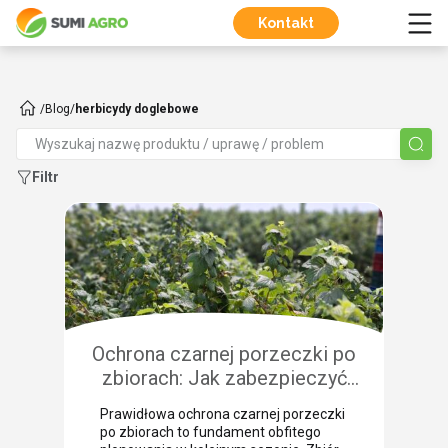
Kontakt
/
Blog
/
herbicydy doglebowe
Filtr
Ochrona czarnej porzeczki po
zbiorach: Jak zabezpieczyć
plantację przed chorobami i
Prawidłowa ochrona czarnej porzeczki
szkodnikami?
po zbiorach to fundament obfitego