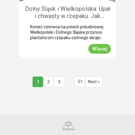
Dolny Śląsk i Wielkopolska: Upał
i chwasty w rzepaku. Jak
uratować plon przed samym
Koniec czerwca na polach południowej
wjazdem kombajnu?
Wielkopolski i Dolnego Śląska przynosi
plantatorom rzepaku ozimego skrajne
emocje (BBCH 80-83). Ostatnie opady
deszczu poprawiły ogólną kondycję
Więcej
roślin. Jednak wywołały jednocześnie
masowe zachwaszczenie wtórne.
Jakby tego było mało, nad region
nadciągnęła fala tropikalnych upałów.
Jak informuje nasz ekspert Mariusz
Staniek, skuteczna desykacja rzepaku
…
1
2
3
51
Next »
przed zbiorem oraz wcześniejsza
ochrona przed […]