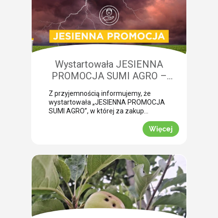
niedobory składników pokarmowych,
co opóźnia wykonanie właściwego
zabiegu. Nasza ekspertka Monika
Krzywak przeprowadziła lustrację w
powiecie gryfickim […]
Wystartowała JESIENNA
PROMOCJA SUMI AGRO –
zyskaj natychmiastowe rabaty!
Z przyjemnością informujemy, że
wystartowała „JESIENNA PROMOCJA
SUMI AGRO”, w której za zakup
pakietów produktowych można
uzyskać atrakcyjny rabat! Promocja
Więcej
trwa od 1 lipca do 30 września 2026
roku. To doskonała okazja, aby w
prosty sposób obniżyć koszty
jesiennych zakupów. Wybierz swój
pakiet i odbierz rabat Mechanizm
promocji jest niezwykle prosty.
Wystarczy kupić jeden z […]