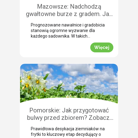
Mazowsze: Nadchodzą
gwałtowne burze z gradem. Jak
skutecznie przeprowadzić
Prognozowane nawałnice i gradobicia
zabezpieczenie owoców po
stanowią ogromne wyzwanie dla
gradobiciu?
każdego sadownika. W takich
momentach kluczem do
minimalizowania strat jest
Więcej
natychmiastowe zabezpieczenie
owoców po takim zjawisku.
Uszkodzona skórka to otwarta droga
dla patogenów grzybowych, które
potrafią zniszczyć owoce tuż przed
zbiorem. Nasza ekspertka Justyna
Wasiak ostrzega przed nadchodzącym
frontem burzowym i wskazuje
skuteczne rozwiązanie interwencyjne.
Zobacz, jak […]
Pomorskie: Jak przygotować
bulwy przed zbiorem? Zobacz,
jak przebiega profesjonalna
Prawidłowa desykacja ziemniaków na
desykacja ziemniaków na frytki!
frytki to kluczowy etap decydujący o