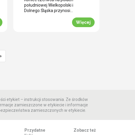
samym wjazdem kombajnu?
południowej Wielkopolski i
Dolnego Śląska przynosi
plantatorom rzepaku ozimego
skrajne emocje (BBCH 80-83).
Więcej
Ostatnie opady deszczu
poprawiły ogólną kondycję roślin.
Jednak wywołały jednocześnie
masowe zachwaszczenie
wtórne. Jakby tego było mało,
nad region nadciągnęła fala
»
tropikalnych upałów. Jak
informuje nasz ekspert Mariusz
Staniek, skuteczna desykacja
rzepaku przed zbiorem oraz
wcześniejsza ochrona przed […]
ści etykiet – instrukcji stosowania. Ze środków
rmacje zamieszczone w etykiecie i informacje
 bezpieczeństwa zamieszczonych w etykiecie.
Przydatne
Zobacz też