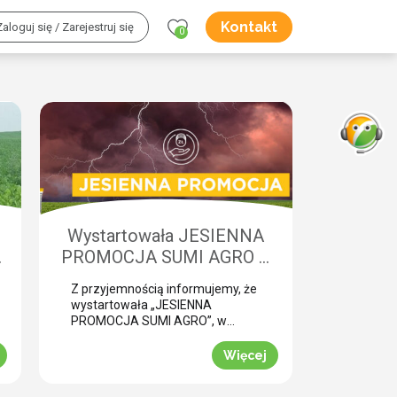
Kontakt
Zaloguj się / Zarejestruj się
0
Wystartowała JESIENNA
w
PROMOCJA SUMI AGRO –
o
zyskaj natychmiastowe
Z przyjemnością informujemy, że
rabaty!
wystartowała „JESIENNA
PROMOCJA SUMI AGRO”, w
której za zakup pakietów
produktowych można uzyskać
Więcej
atrakcyjny rabat! Promocja trwa
od 1 lipca do 30 września 2026