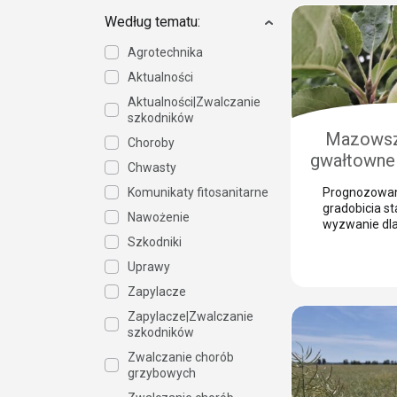
bramą dla gro
grzybowych.
Według tematu:
szkodniki, tak
porzeczkowy 
Agrotechnika
chmielowiec,
Aktualności
niebezpieczn
jesieni. Nasz
Aktualności|Zwalczanie
Wasiak z Sum
szkodników
wyjaśnia, […]
Mazowsz
Choroby
gwałtowne 
Chwasty
Jak 
Komunikaty fitosanitarne
Prognozowan
prze
gradobicia s
Nawożenie
zabezpiec
wyzwanie dl
sadownika. 
Szkodniki
gra
kluczem do 
Uprawy
strat jest n
zabezpiecze
Zapylacze
takim zjawis
Zapylacze|Zwalczanie
skórka to otw
szkodników
patogenów g
potrafią zni
Zwalczanie chorób
przed zbiore
grzybowych
Justyna Wasi