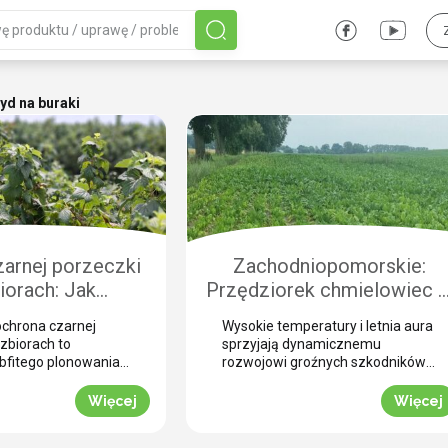
yd na buraki
arnej porzeczki
Zachodniopomorskie:
iorach: Jak
Przędziorek chmielowiec 
czyć plantację
burakach. Jak nie pomylić g
chrona czarnej
Wysokie temperatury i letnia aura
chorobami i
z suszą i skutecznie
zbiorach to
sprzyjają dynamicznemu
odnikami?
zwalczyć? (WIDEO)
bfitego plonowania
rozwojowi groźnych szkodników
ezonie. Zbiór
na plantacjach buraka
 nieuchronnie
cukrowego. Jednym z najbardziej
Więcej
Więcej
zne uszkodzenia
podstępnych zagrożeń w tym
stają się otwartą
okresie jest przędziorek