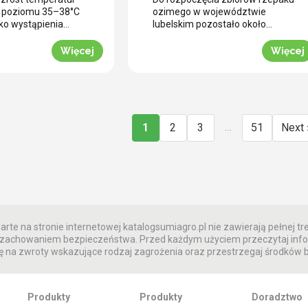
ci aplikacji w
desykację? (WIDEO)
o poziomu 35–38°C
ozimego w województwie
ch warunkach
ko wystąpienia
lubelskim pozostało około
resu fizjologicznego
czterech tygodni. To ostatni
godowych
ego w tych
moment na zaplanowanie
Więcej
Więcej
ch uwarunkowaniach
przedżniwnej strategii
 ochrony potencjału
ujednolicenia łanu. Jak informuje
go staje się
nasz ekspert Marcin Matejuk,
ie fizjologiczne
kluczem do sprawnego zbioru
 przegrzaniem.
bez strat jest optymalnie
trzymać ciągły
przeprowadzona desykacja
…
1
2
3
51
Next 
t w czasie upałów.
rzepaku przed zbiorem. Zobacz
cji polowej w
techniczne wskazówki prosto z
szość plantacji
powiatu radzyńskiego. Wyzwanie
owego w południowej
przedżniwne: Jak poradzić sobie
(rejon Krobi) […]
z nierównomiernym
dojrzewaniem […]
rte na stronie internetowej katalogsumiagro.pl nie zawierają pełnej tre
 z zachowaniem bezpieczeństwa. Przed każdym użyciem przeczytaj info
 na zwroty wskazujące rodzaj zagrożenia oraz przestrzegaj środków
Produkty
Produkty
Doradztwo