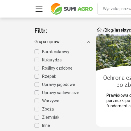
Filtr:
/
Blog
/
insektyc
Grupa upraw:
Burak cukrowy
Kukurydza
Rośliny ozdobne
Rzepak
Ochrona cz
po zb
Uprawy jagodowe
zabezpie
Uprawy sadownicze
Prawidłowa o
przed 
porzeczki po 
Warzywa
szk
fundament o
Zboża
w kolejnym s
mechaniczny
Ziemniak
powoduje lic
Inne
pędów, które 