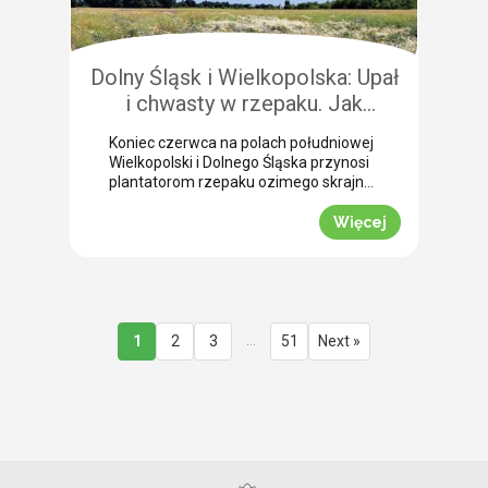
przedżniwne: Jak poradzić sobie z
nierównomiernym dojrzewaniem […]
Dolny Śląsk i Wielkopolska: Upał
i chwasty w rzepaku. Jak
uratować plon przed samym
Koniec czerwca na polach południowej
wjazdem kombajnu?
Wielkopolski i Dolnego Śląska przynosi
plantatorom rzepaku ozimego skrajne
emocje (BBCH 80-83). Ostatnie opady
deszczu poprawiły ogólną kondycję
Więcej
roślin. Jednak wywołały jednocześnie
masowe zachwaszczenie wtórne.
Jakby tego było mało, nad region
nadciągnęła fala tropikalnych upałów.
Jak informuje nasz ekspert Mariusz
Staniek, skuteczna desykacja rzepaku
…
1
2
3
51
Next »
przed zbiorem oraz wcześniejsza
ochrona przed […]