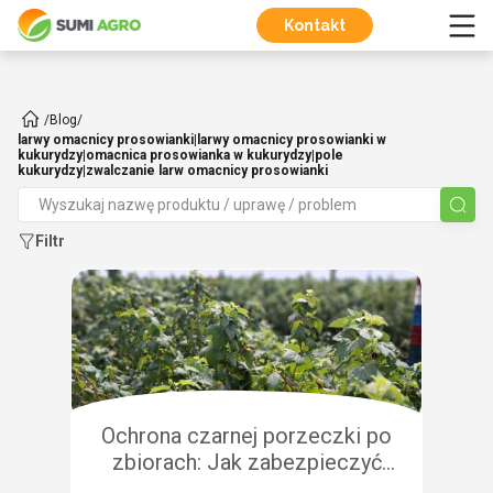
Kontakt
/
Blog
/
larwy omacnicy prosowianki|larwy omacnicy prosowianki w
kukurydzy|omacnica prosowianka w kukurydzy|pole
kukurydzy|zwalczanie larw omacnicy prosowianki
Filtr
Ochrona czarnej porzeczki po
zbiorach: Jak zabezpieczyć
plantację przed chorobami i