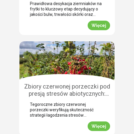
jak przebiega profesjonalna
Prawidłowa desykacja ziemniaków na
desykacja ziemniaków na frytki!
frytki to kluczowy etap decydujący o
jakości bulw, trwałości skórki oraz
łatwości zbioru maszynowego. Nasz
ekspert Arkadiusz Bujalski
Więcej
przeprowadził niedawno lustrację
polową w miejscowości Bobrowniki
(województwo pomorskie). Na tej
podstawie podpowiada, dlaczego o
zabiegu dosuszania warto pomyśleć z
dużym wyprzedzeniem. Zobacz, jak
zaplanować skuteczne wygaszanie
wegetacji z użyciem preparatu MIZUKI.
Dlaczego […]
Zbiory czerwonej porzeczki pod
presją stresów abiotycznych:
ocena skuteczności
Tegoroczne zbiory czerwonej
biostymulacji
porzeczki weryfikują skuteczność
strategii łagodzenia stresów
abiotycznych na plantacjach
jagodowych. Skrajne wahania
Więcej
temperatur oraz długotrwały deficyt