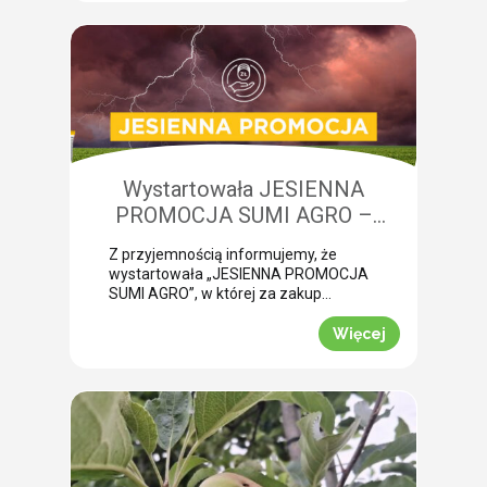
chmielowiec w burakach. Jego
żerowanie bardzo często jest błędnie
diagnozowane jako brak wody lub
niedobory składników pokarmowych,
co opóźnia wykonanie właściwego
zabiegu. Nasza ekspertka Monika
Krzywak przeprowadziła lustrację w
powiecie gryfickim […]
Wystartowała JESIENNA
PROMOCJA SUMI AGRO –
zyskaj natychmiastowe rabaty!
Z przyjemnością informujemy, że
wystartowała „JESIENNA PROMOCJA
SUMI AGRO”, w której za zakup
pakietów produktowych można
uzyskać atrakcyjny rabat! Promocja
Więcej
trwa od 1 lipca do 30 września 2026
roku. To doskonała okazja, aby w
prosty sposób obniżyć koszty
jesiennych zakupów. Wybierz swój
pakiet i odbierz rabat Mechanizm
promocji jest niezwykle prosty.
Wystarczy kupić jeden z […]