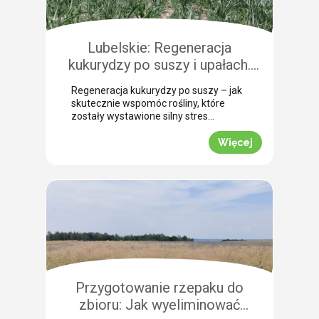
niuansach agrotechnicznych.
Pokazujemy, na co warto zwrócić
szczególną uwagę, aby […]
Lubelskie: Regeneracja
kukurydzy po suszy i upałach.
Zobacz rekomendacje z pola!
Regeneracja kukurydzy po suszy – jak
skutecznie wspomóc rośliny, które
zostały wystawione silny stres
termiczny? Jak informuje nasz ekspert
Leszek Konior, kluczem jest szybka
Więcej
reakcja i wykorzystanie momentu, gdy
spadną temperatury. Lustracja
przeprowadzona w powiecie
zamojskim potwierdza, że kukurydza
pilnie potrzebuje wsparcia w
przełamaniu zastoju wegetacyjnego.
Odpowiednio dobrana strategia
pozwala roślinom odbudować kondycję
fizjologiczną. Pozwijane […]
Przygotowanie rzepaku do
zbioru: Jak wyeliminować