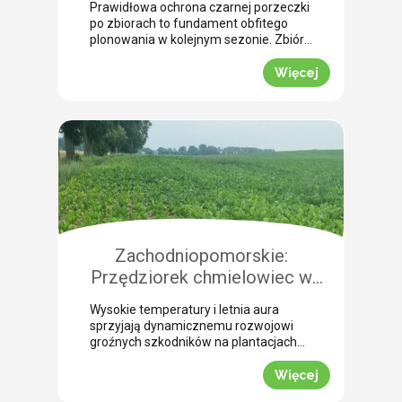
Prawidłowa ochrona czarnej porzeczki
szkodnikami?
po zbiorach to fundament obfitego
plonowania w kolejnym sezonie. Zbiór
mechaniczny nieuchronnie powoduje
liczne uszkodzenia pędów, które stają
Więcej
się otwartą bramą dla groźnych infekcji
grzybowych. Jednocześnie szkodniki,
takie jak przeziernik porzeczkowy czy
przędziorek chmielowiec, będą
aktywne i niebezpieczne aż do
wczesnej jesieni. Nasza ekspertka
Justyna Wasiak z Sumi Agro Poland
wyjaśnia, […]
Zachodniopomorskie:
Przędziorek chmielowiec w
burakach. Jak nie pomylić go z
Wysokie temperatury i letnia aura
suszą i skutecznie zwalczyć?
sprzyjają dynamicznemu rozwojowi
(WIDEO)
groźnych szkodników na plantacjach
buraka cukrowego. Jednym z
najbardziej podstępnych zagrożeń w
Więcej
tym okresie jest przędziorek