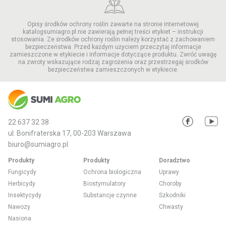
Opisy środków ochrony roślin zawarte na stronie internetowej
katalogsumiagro.pl nie zawierają pełnej treści etykiet – instrukcji
stosowania. Ze środków ochrony roślin należy korzystać z zachowaniem
bezpieczeństwa. Przed każdym użyciem przeczytaj informacje
zamieszczone w etykiecie i informacje dotyczące produktu. Zwróć uwagę
na zwroty wskazujące rodzaj zagrożenia oraz przestrzegaj środków
bezpieczeństwa zamieszczonych w etykiecie.
22 637 32 38
ul. Bonifraterska 17, 00-203 Warszawa
biuro@sumiagro.pl
Produkty
Produkty
Doradztwo
Fungicydy
Ochrona biologiczna
Uprawy
Herbicydy
Biostymulatory
Choroby
Insektycydy
Substancje czynne
Szkodniki
Nawozy
Chwasty
Nasiona