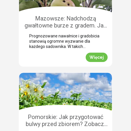
Mazowsze: Nadchodzą
gwałtowne burze z gradem. Jak
skutecznie przeprowadzić
Prognozowane nawałnice i gradobicia
zabezpieczenie owoców po
stanowią ogromne wyzwanie dla
gradobiciu?
każdego sadownika. W takich
momentach kluczem do
minimalizowania strat jest
Więcej
natychmiastowe zabezpieczenie
owoców po takim zjawisku.
Uszkodzona skórka to otwarta droga
dla patogenów grzybowych, które
potrafią zniszczyć owoce tuż przed
zbiorem. Nasza ekspertka Justyna
Wasiak ostrzega przed nadchodzącym
frontem burzowym i wskazuje
skuteczne rozwiązanie interwencyjne.
Zobacz, jak […]
Pomorskie: Jak przygotować
bulwy przed zbiorem? Zobacz,