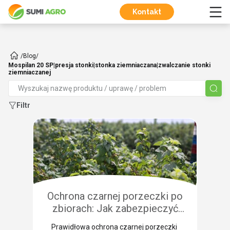
Kontakt
/
Blog
/
Mospilan 20 SP|presja stonki|stonka ziemniaczana|zwalczanie stonki
ziemniaczanej
Filtr
Ochrona czarnej porzeczki po
zbiorach: Jak zabezpieczyć
plantację przed chorobami i
Prawidłowa ochrona czarnej porzeczki