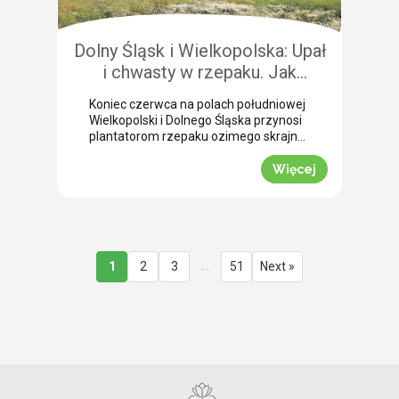
nierównomiernym dojrzewaniem […]
Dolny Śląsk i Wielkopolska: Upał
i chwasty w rzepaku. Jak
uratować plon przed samym
Koniec czerwca na polach południowej
wjazdem kombajnu?
Wielkopolski i Dolnego Śląska przynosi
plantatorom rzepaku ozimego skrajne
emocje (BBCH 80-83). Ostatnie opady
deszczu poprawiły ogólną kondycję
Więcej
roślin. Jednak wywołały jednocześnie
masowe zachwaszczenie wtórne.
Jakby tego było mało, nad region
nadciągnęła fala tropikalnych upałów.
Jak informuje nasz ekspert Mariusz
Staniek, skuteczna desykacja rzepaku
…
1
2
3
51
Next »
przed zbiorem oraz wcześniejsza
ochrona przed […]