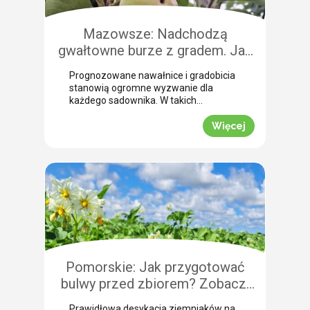
Mazowsze: Nadchodzą
gwałtowne burze z gradem. Jak
skutecznie przeprowadzić
Prognozowane nawałnice i gradobicia
zabezpieczenie owoców po
stanowią ogromne wyzwanie dla
gradobiciu?
każdego sadownika. W takich
momentach kluczem do
minimalizowania strat jest
Więcej
natychmiastowe zabezpieczenie
owoców po takim zjawisku.
Uszkodzona skórka to otwarta droga
dla patogenów grzybowych, które
potrafią zniszczyć owoce tuż przed
zbiorem. Nasza ekspertka Justyna
Wasiak ostrzega przed nadchodzącym
frontem burzowym i wskazuje
skuteczne rozwiązanie interwencyjne.
Zobacz, jak […]
Pomorskie: Jak przygotować
bulwy przed zbiorem? Zobacz,
jak przebiega profesjonalna
Prawidłowa desykacja ziemniaków na