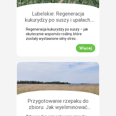
Pokazujemy, na co warto zwrócić
szczególną uwagę, aby […]
Lubelskie: Regeneracja
kukurydzy po suszy i upałach.
Zobacz rekomendacje z pola!
Regeneracja kukurydzy po suszy – jak
skutecznie wspomóc rośliny, które
zostały wystawione silny stres
termiczny? Jak informuje nasz ekspert
Leszek Konior, kluczem jest szybka
Więcej
reakcja i wykorzystanie momentu, gdy
spadną temperatury. Lustracja
przeprowadzona w powiecie
zamojskim potwierdza, że kukurydza
pilnie potrzebuje wsparcia w
przełamaniu zastoju wegetacyjnego.
Odpowiednio dobrana strategia
pozwala roślinom odbudować kondycję
fizjologiczną. Pozwijane […]
Przygotowanie rzepaku do
zbioru: Jak wyeliminować
chwasty i obniżyć koszty żniw?