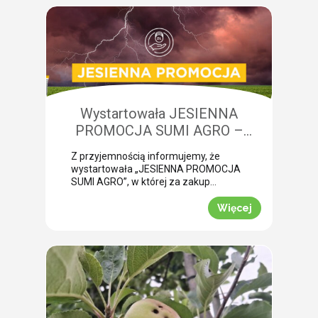
żerowanie bardzo często jest błędnie
diagnozowane jako brak wody lub
niedobory składników pokarmowych,
co opóźnia wykonanie właściwego
zabiegu. Nasza ekspertka Monika
Krzywak przeprowadziła lustrację w
powiecie gryfickim […]
Wystartowała JESIENNA
PROMOCJA SUMI AGRO –
zyskaj natychmiastowe rabaty!
Z przyjemnością informujemy, że
wystartowała „JESIENNA PROMOCJA
SUMI AGRO”, w której za zakup
pakietów produktowych można
uzyskać atrakcyjny rabat! Promocja
Więcej
trwa od 1 lipca do 30 września 2026
roku. To doskonała okazja, aby w
prosty sposób obniżyć koszty
jesiennych zakupów. Wybierz swój
pakiet i odbierz rabat Mechanizm
promocji jest niezwykle prosty.
Wystarczy kupić jeden z […]