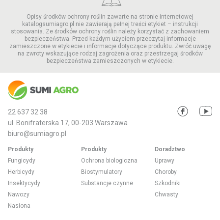
Opisy środków ochrony roślin zawarte na stronie internetowej
katalogsumiagro.pl nie zawierają pełnej treści etykiet – instrukcji
stosowania. Ze środków ochrony roślin należy korzystać z zachowaniem
bezpieczeństwa. Przed każdym użyciem przeczytaj informacje
zamieszczone w etykiecie i informacje dotyczące produktu. Zwróć uwagę
na zwroty wskazujące rodzaj zagrożenia oraz przestrzegaj środków
bezpieczeństwa zamieszczonych w etykiecie.
22 637 32 38
ul. Bonifraterska 17, 00-203 Warszawa
biuro@sumiagro.pl
Produkty
Produkty
Doradztwo
Fungicydy
Ochrona biologiczna
Uprawy
Herbicydy
Biostymulatory
Choroby
Insektycydy
Substancje czynne
Szkodniki
Nawozy
Chwasty
Nasiona