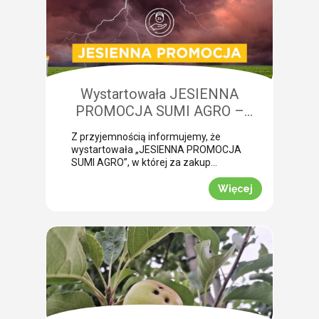
niedobory składników pokarmowych,
co opóźnia wykonanie właściwego
zabiegu. Nasza ekspertka Monika
Krzywak przeprowadziła lustrację w
powiecie gryfickim […]
Wystartowała JESIENNA
PROMOCJA SUMI AGRO –
zyskaj natychmiastowe rabaty!
Z przyjemnością informujemy, że
wystartowała „JESIENNA PROMOCJA
SUMI AGRO”, w której za zakup
pakietów produktowych można
uzyskać atrakcyjny rabat! Promocja
Więcej
trwa od 1 lipca do 30 września 2026
roku. To doskonała okazja, aby w
prosty sposób obniżyć koszty
jesiennych zakupów. Wybierz swój
pakiet i odbierz rabat Mechanizm
promocji jest niezwykle prosty.
Wystarczy kupić jeden z […]