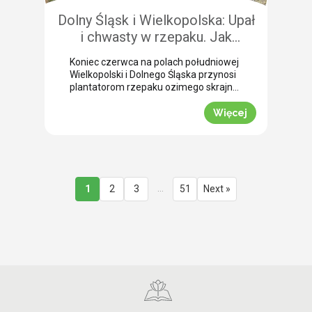
Dolny Śląsk i Wielkopolska: Upał
i chwasty w rzepaku. Jak
uratować plon przed samym
Koniec czerwca na polach południowej
wjazdem kombajnu?
Wielkopolski i Dolnego Śląska przynosi
plantatorom rzepaku ozimego skrajne
emocje (BBCH 80-83). Ostatnie opady
deszczu poprawiły ogólną kondycję
Więcej
roślin. Jednak wywołały jednocześnie
masowe zachwaszczenie wtórne.
Jakby tego było mało, nad region
nadciągnęła fala tropikalnych upałów.
Jak informuje nasz ekspert Mariusz
Staniek, skuteczna desykacja rzepaku
…
1
2
3
51
Next »
przed zbiorem oraz wcześniejsza
ochrona przed […]