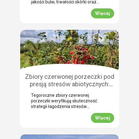
jakości bulw, trwałości skórki oraz
łatwości zbioru maszynowego. Nasz
ekspert Arkadiusz Bujalski
Więcej
przeprowadził niedawno lustrację
polową w miejscowości Bobrowniki
(województwo pomorskie). Na tej
podstawie podpowiada, dlaczego o
zabiegu dosuszania warto pomyśleć z
dużym wyprzedzeniem. Zobacz, jak
zaplanować skuteczne wygaszanie
wegetacji z użyciem preparatu MIZUKI.
Dlaczego […]
Zbiory czerwonej porzeczki pod
presją stresów abiotycznych:
ocena skuteczności
Tegoroczne zbiory czerwonej
biostymulacji
porzeczki weryfikują skuteczność
strategii łagodzenia stresów
abiotycznych na plantacjach
jagodowych. Skrajne wahania
Więcej
temperatur oraz długotrwały deficyt
wody doprowadziły do silnego szoku
fizjologicznego, zmuszając krzewy do