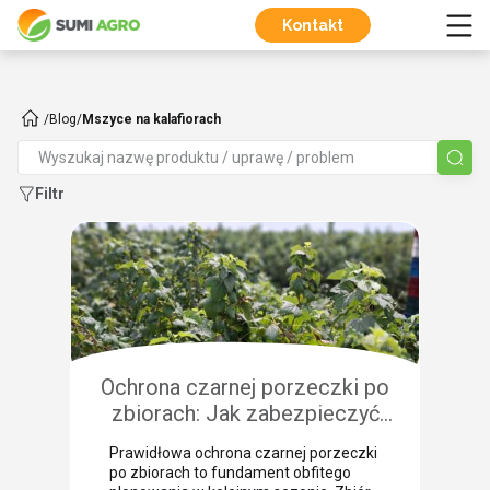
Kontakt
/
Blog
/
Mszyce na kalafiorach
Filtr
Ochrona czarnej porzeczki po
zbiorach: Jak zabezpieczyć
plantację przed chorobami i
Prawidłowa ochrona czarnej porzeczki
szkodnikami?
po zbiorach to fundament obfitego