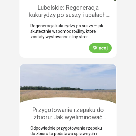
szczególną uwagę, aby […]
Lubelskie: Regeneracja
kukurydzy po suszy i upałach.
Zobacz rekomendacje z pola!
Regeneracja kukurydzy po suszy – jak
skutecznie wspomóc rośliny, które
zostały wystawione silny stres
termiczny? Jak informuje nasz ekspert
Leszek Konior, kluczem jest szybka
Więcej
reakcja i wykorzystanie momentu, gdy
spadną temperatury. Lustracja
przeprowadzona w powiecie
zamojskim potwierdza, że kukurydza
pilnie potrzebuje wsparcia w
przełamaniu zastoju wegetacyjnego.
Odpowiednio dobrana strategia
pozwala roślinom odbudować kondycję
fizjologiczną. Pozwijane […]
Przygotowanie rzepaku do
zbioru: Jak wyeliminować
chwasty i obniżyć koszty żniw?
Odpowiednie przygotowanie rzepaku
do zbioru to podstawa sprawnych i