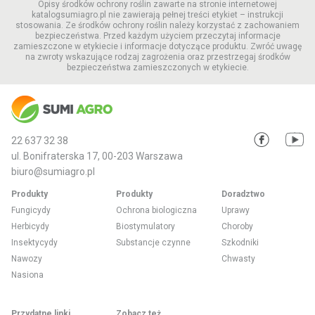
Opisy środków ochrony roślin zawarte na stronie internetowej
katalogsumiagro.pl nie zawierają pełnej treści etykiet – instrukcji
stosowania. Ze środków ochrony roślin należy korzystać z zachowaniem
bezpieczeństwa. Przed każdym użyciem przeczytaj informacje
zamieszczone w etykiecie i informacje dotyczące produktu. Zwróć uwagę
na zwroty wskazujące rodzaj zagrożenia oraz przestrzegaj środków
bezpieczeństwa zamieszczonych w etykiecie.
22 637 32 38
ul. Bonifraterska 17, 00-203 Warszawa
biuro@sumiagro.pl
Produkty
Produkty
Doradztwo
Fungicydy
Ochrona biologiczna
Uprawy
Herbicydy
Biostymulatory
Choroby
Insektycydy
Substancje czynne
Szkodniki
Nawozy
Chwasty
Nasiona
Przydatne linki
Zobacz też