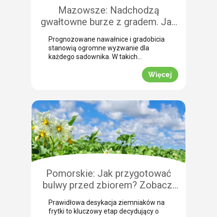
Mazowsze: Nadchodzą
gwałtowne burze z gradem. Jak
skutecznie przeprowadzić
Prognozowane nawałnice i gradobicia
zabezpieczenie owoców po
stanowią ogromne wyzwanie dla
gradobiciu?
każdego sadownika. W takich
momentach kluczem do
minimalizowania strat jest
Więcej
natychmiastowe zabezpieczenie
owoców po takim zjawisku.
Uszkodzona skórka to otwarta droga
dla patogenów grzybowych, które
potrafią zniszczyć owoce tuż przed
zbiorem. Nasza ekspertka Justyna
Wasiak ostrzega przed nadchodzącym
frontem burzowym i wskazuje
skuteczne rozwiązanie interwencyjne.
Zobacz, jak […]
Pomorskie: Jak przygotować
bulwy przed zbiorem? Zobacz,
jak przebiega profesjonalna
Prawidłowa desykacja ziemniaków na
desykacja ziemniaków na frytki!
frytki to kluczowy etap decydujący o