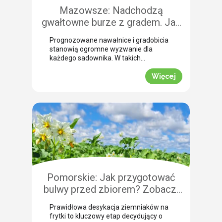
Mazowsze: Nadchodzą
gwałtowne burze z gradem. Jak
skutecznie przeprowadzić
Prognozowane nawałnice i gradobicia
zabezpieczenie owoców po
stanowią ogromne wyzwanie dla
gradobiciu?
każdego sadownika. W takich
momentach kluczem do
minimalizowania strat jest
Więcej
natychmiastowe zabezpieczenie
owoców po takim zjawisku.
Uszkodzona skórka to otwarta droga
dla patogenów grzybowych, które
potrafią zniszczyć owoce tuż przed
zbiorem. Nasza ekspertka Justyna
Wasiak ostrzega przed nadchodzącym
frontem burzowym i wskazuje
skuteczne rozwiązanie interwencyjne.
Zobacz, jak […]
Pomorskie: Jak przygotować
bulwy przed zbiorem? Zobacz,
jak przebiega profesjonalna
Prawidłowa desykacja ziemniaków na
desykacja ziemniaków na frytki!
frytki to kluczowy etap decydujący o