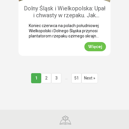
Dolny Śląsk i Wielkopolska: Upał
i chwasty w rzepaku. Jak
uratować plon przed samym
Koniec czerwca na polach południowej
wjazdem kombajnu?
Wielkopolski i Dolnego Śląska przynosi
plantatorom rzepaku ozimego skrajne
emocje (BBCH 80-83). Ostatnie opady
deszczu poprawiły ogólną kondycję
Więcej
roślin. Jednak wywołały jednocześnie
masowe zachwaszczenie wtórne.
Jakby tego było mało, nad region
nadciągnęła fala tropikalnych upałów.
Jak informuje nasz ekspert Mariusz
Staniek, skuteczna desykacja rzepaku
…
1
2
3
51
Next »
przed zbiorem oraz wcześniejsza
ochrona przed […]