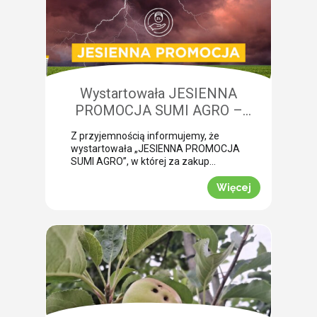
niedobory składników pokarmowych,
co opóźnia wykonanie właściwego
zabiegu. Nasza ekspertka Monika
Krzywak przeprowadziła lustrację w
powiecie gryfickim […]
Wystartowała JESIENNA
PROMOCJA SUMI AGRO –
zyskaj natychmiastowe rabaty!
Z przyjemnością informujemy, że
wystartowała „JESIENNA PROMOCJA
SUMI AGRO”, w której za zakup
pakietów produktowych można
uzyskać atrakcyjny rabat! Promocja
Więcej
trwa od 1 lipca do 30 września 2026
roku. To doskonała okazja, aby w
prosty sposób obniżyć koszty
jesiennych zakupów. Wybierz swój
pakiet i odbierz rabat Mechanizm
promocji jest niezwykle prosty.
Wystarczy kupić jeden z […]