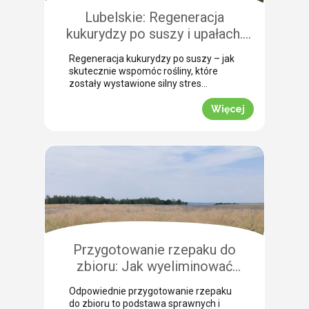
szczególną uwagę, aby […]
Lubelskie: Regeneracja
kukurydzy po suszy i upałach.
Zobacz rekomendacje z pola!
Regeneracja kukurydzy po suszy – jak
skutecznie wspomóc rośliny, które
zostały wystawione silny stres
termiczny? Jak informuje nasz ekspert
Leszek Konior, kluczem jest szybka
Więcej
reakcja i wykorzystanie momentu, gdy
spadną temperatury. Lustracja
przeprowadzona w powiecie
zamojskim potwierdza, że kukurydza
pilnie potrzebuje wsparcia w
przełamaniu zastoju wegetacyjnego.
Odpowiednio dobrana strategia
pozwala roślinom odbudować kondycję
fizjologiczną. Pozwijane […]
Przygotowanie rzepaku do
zbioru: Jak wyeliminować
chwasty i obniżyć koszty żniw?
Odpowiednie przygotowanie rzepaku
do zbioru to podstawa sprawnych i