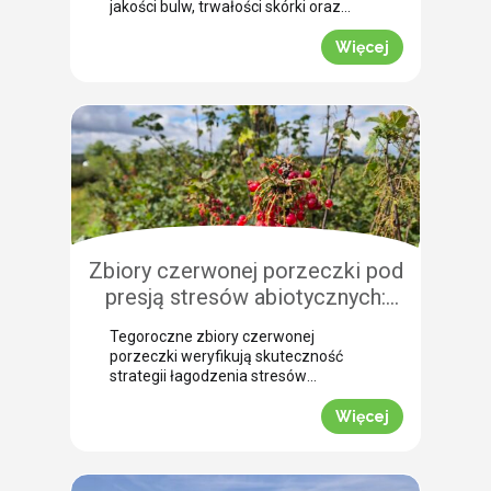
jakości bulw, trwałości skórki oraz
łatwości zbioru maszynowego. Nasz
ekspert Arkadiusz Bujalski
Więcej
przeprowadził niedawno lustrację
polową w miejscowości Bobrowniki
(województwo pomorskie). Na tej
podstawie podpowiada, dlaczego o
zabiegu dosuszania warto pomyśleć z
dużym wyprzedzeniem. Zobacz, jak
zaplanować skuteczne wygaszanie
wegetacji z użyciem preparatu MIZUKI.
Dlaczego […]
Zbiory czerwonej porzeczki pod
presją stresów abiotycznych:
ocena skuteczności
Tegoroczne zbiory czerwonej
biostymulacji
porzeczki weryfikują skuteczność
strategii łagodzenia stresów
abiotycznych na plantacjach
jagodowych. Skrajne wahania
Więcej
temperatur oraz długotrwały deficyt
wody doprowadziły do silnego szoku
fizjologicznego, zmuszając krzewy do