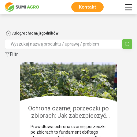
Kontakt
/
Blog
/
ochrona jagodników
Filtr
Ochrona czarnej porzeczki po
zbiorach: Jak zabezpieczyć
plantację przed chorobami i
Prawidłowa ochrona czarnej porzeczki
szkodnikami?
po zbiorach to fundament obfitego