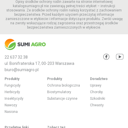
Opisy środków ochrony roślin zawarte na stronie internetowej
katalogsumiagro.pl nie zawierają pełnej treści etykiet – instrukcji
stosowania. Ze środków ochrony roślin należy korzystać z zachowaniem
bezpieczeństwa. Przed każdym użyciem przeczytaj informacje
zamieszczone w etykiecie i informacje dotyczące produktu. Zwróć uwagę
na zwroty wskazujące rodzaj zagrożenia oraz przestrzegaj środków
bezpieczeństwa zamieszczonych w etykiecie.
22 637 32 38
ul. Bonifraterska 17, 00-203 Warszawa
biuro@sumiagro.pl
Produkty
Produkty
Doradztwo
Fungicydy
Ochrona biologiczna
Uprawy
Herbicydy
Biostymulatory
Choroby
Insektycydy
Substancje czynne
Szkodniki
Nawozy
Chwasty
Nasiona
Przydatne linki
Zobacz też