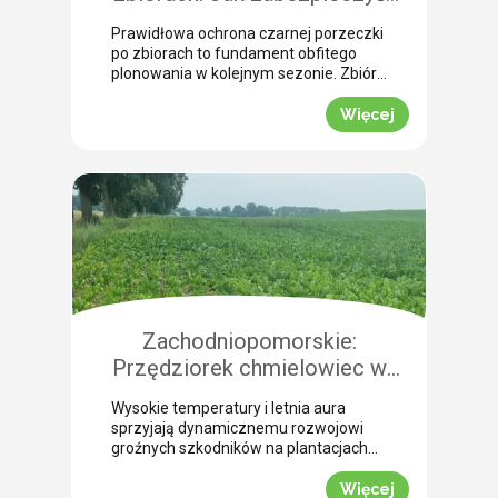
plantację przed chorobami i
Prawidłowa ochrona czarnej porzeczki
szkodnikami?
po zbiorach to fundament obfitego
plonowania w kolejnym sezonie. Zbiór
mechaniczny nieuchronnie powoduje
liczne uszkodzenia pędów, które stają
Więcej
się otwartą bramą dla groźnych infekcji
grzybowych. Jednocześnie szkodniki,
takie jak przeziernik porzeczkowy czy
przędziorek chmielowiec, będą
aktywne i niebezpieczne aż do
wczesnej jesieni. Nasza ekspertka
Justyna Wasiak z Sumi Agro Poland
wyjaśnia, […]
Zachodniopomorskie:
Przędziorek chmielowiec w
burakach. Jak nie pomylić go z
Wysokie temperatury i letnia aura
suszą i skutecznie zwalczyć?
sprzyjają dynamicznemu rozwojowi
(WIDEO)
groźnych szkodników na plantacjach
buraka cukrowego. Jednym z
najbardziej podstępnych zagrożeń w
Więcej