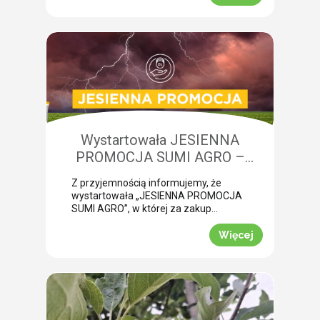
tym okresie jest przędziorek
chmielowiec w burakach. Jego
żerowanie bardzo często jest błędnie
diagnozowane jako brak wody lub
niedobory składników pokarmowych,
co opóźnia wykonanie właściwego
zabiegu. Nasza ekspertka Monika
Krzywak przeprowadziła lustrację w
powiecie gryfickim […]
Wystartowała JESIENNA
PROMOCJA SUMI AGRO –
zyskaj natychmiastowe rabaty!
Z przyjemnością informujemy, że
wystartowała „JESIENNA PROMOCJA
SUMI AGRO”, w której za zakup
pakietów produktowych można
uzyskać atrakcyjny rabat! Promocja
Więcej
trwa od 1 lipca do 30 września 2026
roku. To doskonała okazja, aby w
prosty sposób obniżyć koszty
jesiennych zakupów. Wybierz swój
pakiet i odbierz rabat Mechanizm
promocji jest niezwykle prosty.