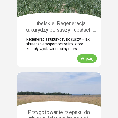
skupiamy się na najważniejszych
niuansach agrotechnicznych.
Pokazujemy, na co warto zwrócić
szczególną uwagę, aby […]
Lubelskie: Regeneracja
kukurydzy po suszy i upałach.
Zobacz rekomendacje z pola!
Regeneracja kukurydzy po suszy – jak
skutecznie wspomóc rośliny, które
zostały wystawione silny stres
termiczny? Jak informuje nasz ekspert
Leszek Konior, kluczem jest szybka
Więcej
reakcja i wykorzystanie momentu, gdy
spadną temperatury. Lustracja
przeprowadzona w powiecie
zamojskim potwierdza, że kukurydza
pilnie potrzebuje wsparcia w
przełamaniu zastoju wegetacyjnego.
Odpowiednio dobrana strategia
pozwala roślinom odbudować kondycję
fizjologiczną. Pozwijane […]
Przygotowanie rzepaku do