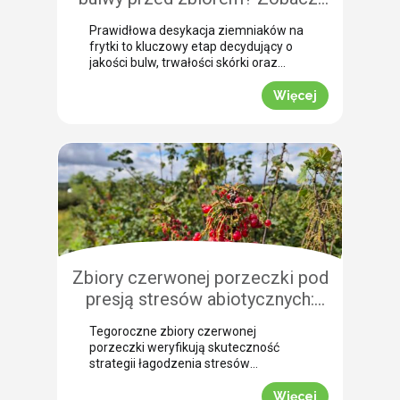
jak przebiega profesjonalna
Prawidłowa desykacja ziemniaków na
desykacja ziemniaków na frytki!
frytki to kluczowy etap decydujący o
jakości bulw, trwałości skórki oraz
łatwości zbioru maszynowego. Nasz
ekspert Arkadiusz Bujalski
Więcej
przeprowadził niedawno lustrację
polową w miejscowości Bobrowniki
(województwo pomorskie). Na tej
podstawie podpowiada, dlaczego o
zabiegu dosuszania warto pomyśleć z
dużym wyprzedzeniem. Zobacz, jak
zaplanować skuteczne wygaszanie
wegetacji z użyciem preparatu MIZUKI.
Dlaczego […]
Zbiory czerwonej porzeczki pod
presją stresów abiotycznych:
ocena skuteczności
Tegoroczne zbiory czerwonej
biostymulacji
porzeczki weryfikują skuteczność
strategii łagodzenia stresów
abiotycznych na plantacjach
jagodowych. Skrajne wahania
Więcej