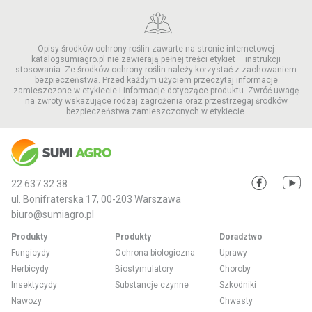
Opisy środków ochrony roślin zawarte na stronie internetowej
katalogsumiagro.pl nie zawierają pełnej treści etykiet – instrukcji
stosowania. Ze środków ochrony roślin należy korzystać z zachowaniem
bezpieczeństwa. Przed każdym użyciem przeczytaj informacje
zamieszczone w etykiecie i informacje dotyczące produktu. Zwróć uwagę
na zwroty wskazujące rodzaj zagrożenia oraz przestrzegaj środków
bezpieczeństwa zamieszczonych w etykiecie.
22 637 32 38
ul. Bonifraterska 17, 00-203 Warszawa
biuro@sumiagro.pl
Produkty
Produkty
Doradztwo
Fungicydy
Ochrona biologiczna
Uprawy
Herbicydy
Biostymulatory
Choroby
Insektycydy
Substancje czynne
Szkodniki
Nawozy
Chwasty