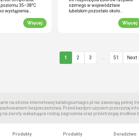
ci aplikacji w
desykację? (WIDEO)
o poziomu 35–38°C
ozimego w województwie
ch warunkach
ko wystąpienia
lubelskim pozostało około
resu fizjologicznego
czterech tygodni. To ostatni
godowych
ego w tych
moment na zaplanowanie
Więcej
Więcej
ch uwarunkowaniach
przedżniwnej strategii
 ochrony potencjału
ujednolicenia łanu. Jak informuje
go staje się
nasz ekspert Marcin Matejuk,
ie fizjologiczne
kluczem do sprawnego zbioru
 przegrzaniem.
bez strat jest optymalnie
trzymać ciągły
przeprowadzona desykacja
…
1
2
3
51
Next 
t w czasie upałów.
rzepaku przed zbiorem. Zobacz
cji polowej w
techniczne wskazówki prosto z
szość plantacji
powiatu radzyńskiego. Wyzwanie
owego w południowej
przedżniwne: Jak poradzić sobie
(rejon Krobi) […]
z nierównomiernym
dojrzewaniem […]
rte na stronie internetowej katalogsumiagro.pl nie zawierają pełnej tre
 z zachowaniem bezpieczeństwa. Przed każdym użyciem przeczytaj info
 na zwroty wskazujące rodzaj zagrożenia oraz przestrzegaj środków
Produkty
Produkty
Doradztwo