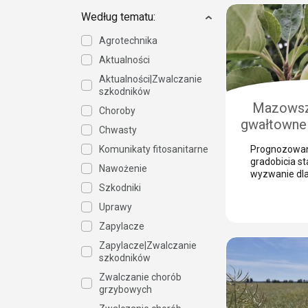
bramą dla gro
grzybowych.
Według tematu:
szkodniki, tak
porzeczkowy 
Agrotechnika
chmielowiec,
Aktualności
niebezpieczn
jesieni. Nasz
Aktualności|Zwalczanie
Wasiak z Sum
szkodników
wyjaśnia, […]
Mazowsz
Choroby
gwałtowne 
Chwasty
Jak 
Komunikaty fitosanitarne
Prognozowan
prze
gradobicia s
Nawożenie
zabezpiec
wyzwanie dl
sadownika. 
Szkodniki
gra
kluczem do 
Uprawy
strat jest n
zabezpiecze
Zapylacze
takim zjawis
Zapylacze|Zwalczanie
skórka to otw
szkodników
patogenów g
potrafią zni
Zwalczanie chorób
przed zbiore
grzybowych
Justyna Wasi