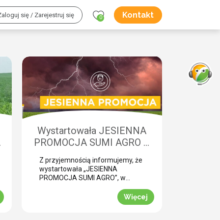
Kontakt
Zaloguj się / Zarejestruj się
0
Wystartowała JESIENNA
w
PROMOCJA SUMI AGRO –
o
zyskaj natychmiastowe
Z przyjemnością informujemy, że
rabaty!
wystartowała „JESIENNA
PROMOCJA SUMI AGRO”, w
której za zakup pakietów
produktowych można uzyskać
Więcej
atrakcyjny rabat! Promocja trwa
od 1 lipca do 30 września 2026