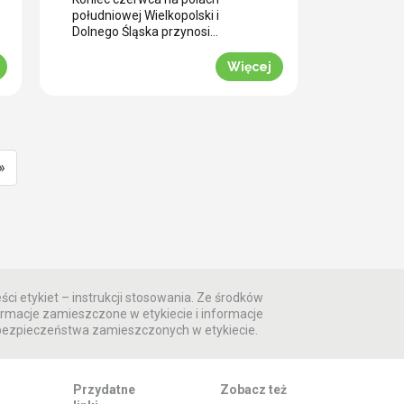
samym wjazdem kombajnu?
południowej Wielkopolski i
Dolnego Śląska przynosi
plantatorom rzepaku ozimego
skrajne emocje (BBCH 80-83).
Więcej
Ostatnie opady deszczu
poprawiły ogólną kondycję roślin.
Jednak wywołały jednocześnie
masowe zachwaszczenie
wtórne. Jakby tego było mało,
nad region nadciągnęła fala
»
tropikalnych upałów. Jak
informuje nasz ekspert Mariusz
Staniek, skuteczna desykacja
rzepaku przed zbiorem oraz
wcześniejsza ochrona przed […]
ści etykiet – instrukcji stosowania. Ze środków
rmacje zamieszczone w etykiecie i informacje
 bezpieczeństwa zamieszczonych w etykiecie.
Przydatne
Zobacz też