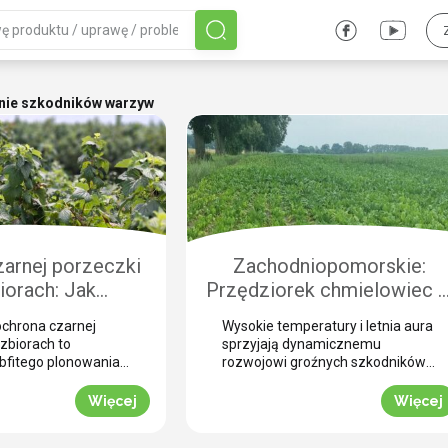
nie szkodników warzyw
arnej porzeczki
Zachodniopomorskie:
iorach: Jak
Przędziorek chmielowiec 
czyć plantację
burakach. Jak nie pomylić g
chrona czarnej
Wysokie temperatury i letnia aura
chorobami i
z suszą i skutecznie
zbiorach to
sprzyjają dynamicznemu
odnikami?
zwalczyć? (WIDEO)
bfitego plonowania
rozwojowi groźnych szkodników
ezonie. Zbiór
na plantacjach buraka
 nieuchronnie
cukrowego. Jednym z najbardziej
Więcej
Więcej
zne uszkodzenia
podstępnych zagrożeń w tym
stają się otwartą
okresie jest przędziorek