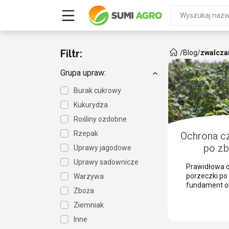
Filtr:
/
Blog
/
zwalcza
Grupa upraw:
Burak cukrowy
Kukurydza
Rośliny ozdobne
Rzepak
Ochrona cz
po zb
Uprawy jagodowe
zabezpie
Uprawy sadownicze
Prawidłowa o
przed 
porzeczki po 
Warzywa
szk
fundament o
Zboża
w kolejnym s
mechaniczny
Ziemniak
powoduje lic
Inne
pędów, które 