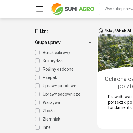
Filtr:
/
Blog
/
ARek AI
Grupa upraw:
Burak cukrowy
Kukurydza
Rośliny ozdobne
Rzepak
Ochrona cz
po zb
Uprawy jagodowe
zabezpie
Uprawy sadownicze
Prawidłowa o
przed 
porzeczki po 
Warzywa
szk
fundament o
Zboża
w kolejnym s
mechaniczny
Ziemniak
powoduje lic
Inne
pędów, które 