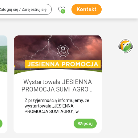
Kontakt
Zaloguj się / Zarejestruj się
0
Wystartowała JESIENNA
w
PROMOCJA SUMI AGRO –
o
zyskaj natychmiastowe
Z przyjemnością informujemy, że
rabaty!
wystartowała „JESIENNA
PROMOCJA SUMI AGRO”, w
której za zakup pakietów
produktowych można uzyskać
Więcej
atrakcyjny rabat! Promocja trwa
od 1 lipca do 30 września 2026