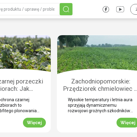
arnej porzeczki
Zachodniopomorskie:
iorach: Jak
Przędziorek chmielowiec 
czyć plantację
burakach. Jak nie pomylić g
chrona czarnej
Wysokie temperatury i letnia aura
chorobami i
z suszą i skutecznie
zbiorach to
sprzyjają dynamicznemu
odnikami?
zwalczyć? (WIDEO)
bfitego plonowania
rozwojowi groźnych szkodników
ezonie. Zbiór
na plantacjach buraka
 nieuchronnie
cukrowego. Jednym z najbardziej
Więcej
Więcej
zne uszkodzenia
podstępnych zagrożeń w tym
stają się otwartą
okresie jest przędziorek