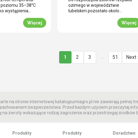
ci aplikacji w
desykację? (WIDEO)
o poziomu 35–38°C
ozimego w województwie
ch warunkach
ko wystąpienia
lubelskim pozostało około
resu fizjologicznego
czterech tygodni. To ostatni
godowych
ego w tych
moment na zaplanowanie
Więcej
Więcej
ch uwarunkowaniach
przedżniwnej strategii
 ochrony potencjału
ujednolicenia łanu. Jak informuje
go staje się
nasz ekspert Marcin Matejuk,
ie fizjologiczne
kluczem do sprawnego zbioru
 przegrzaniem.
bez strat jest optymalnie
trzymać ciągły
przeprowadzona desykacja
…
1
2
3
51
Next 
t w czasie upałów.
rzepaku przed zbiorem. Zobacz
cji polowej w
techniczne wskazówki prosto z
szość plantacji
powiatu radzyńskiego. Wyzwanie
owego w południowej
przedżniwne: Jak poradzić sobie
(rejon Krobi) […]
z nierównomiernym
dojrzewaniem […]
rte na stronie internetowej katalogsumiagro.pl nie zawierają pełnej tre
 z zachowaniem bezpieczeństwa. Przed każdym użyciem przeczytaj info
 na zwroty wskazujące rodzaj zagrożenia oraz przestrzegaj środków
Produkty
Produkty
Doradztwo