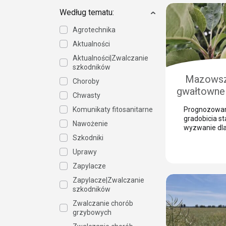
bramą dla gro
grzybowych.
Według tematu:
szkodniki, tak
porzeczkowy 
Agrotechnika
chmielowiec,
Aktualności
niebezpieczn
jesieni. Nasz
Aktualności|Zwalczanie
Wasiak z Sum
szkodników
wyjaśnia, […]
Mazowsz
Choroby
gwałtowne 
Chwasty
Jak 
Komunikaty fitosanitarne
Prognozowan
prze
gradobicia s
Nawożenie
zabezpiec
wyzwanie dl
sadownika. 
Szkodniki
gra
kluczem do 
Uprawy
strat jest n
zabezpiecze
Zapylacze
takim zjawis
Zapylacze|Zwalczanie
skórka to otw
szkodników
patogenów g
potrafią zni
Zwalczanie chorób
przed zbiore
grzybowych
Justyna Wasi