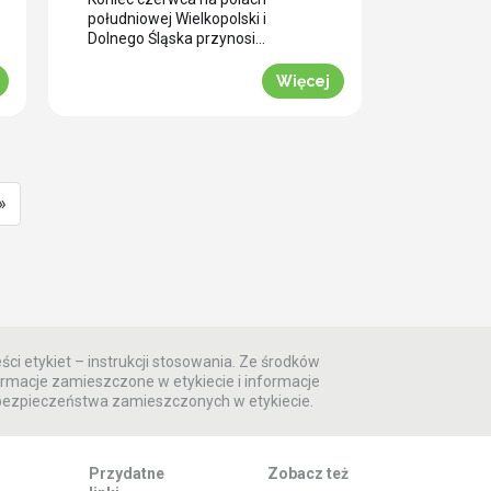
samym wjazdem kombajnu?
południowej Wielkopolski i
Dolnego Śląska przynosi
plantatorom rzepaku ozimego
skrajne emocje (BBCH 80-83).
Więcej
Ostatnie opady deszczu
poprawiły ogólną kondycję roślin.
Jednak wywołały jednocześnie
masowe zachwaszczenie
wtórne. Jakby tego było mało,
nad region nadciągnęła fala
»
tropikalnych upałów. Jak
informuje nasz ekspert Mariusz
Staniek, skuteczna desykacja
rzepaku przed zbiorem oraz
wcześniejsza ochrona przed […]
ści etykiet – instrukcji stosowania. Ze środków
rmacje zamieszczone w etykiecie i informacje
 bezpieczeństwa zamieszczonych w etykiecie.
Przydatne
Zobacz też