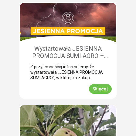
żerowanie bardzo często jest błędnie
diagnozowane jako brak wody lub
niedobory składników pokarmowych,
co opóźnia wykonanie właściwego
zabiegu. Nasza ekspertka Monika
Krzywak przeprowadziła lustrację w
powiecie gryfickim […]
Wystartowała JESIENNA
PROMOCJA SUMI AGRO –
zyskaj natychmiastowe rabaty!
Z przyjemnością informujemy, że
wystartowała „JESIENNA PROMOCJA
SUMI AGRO”, w której za zakup
pakietów produktowych można
uzyskać atrakcyjny rabat! Promocja
Więcej
trwa od 1 lipca do 30 września 2026
roku. To doskonała okazja, aby w
prosty sposób obniżyć koszty
jesiennych zakupów. Wybierz swój
pakiet i odbierz rabat Mechanizm
promocji jest niezwykle prosty.
Wystarczy kupić jeden z […]