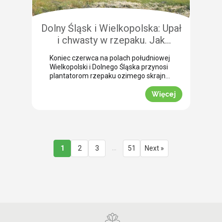
nierównomiernym dojrzewaniem […]
Dolny Śląsk i Wielkopolska: Upał
i chwasty w rzepaku. Jak
uratować plon przed samym
Koniec czerwca na polach południowej
wjazdem kombajnu?
Wielkopolski i Dolnego Śląska przynosi
plantatorom rzepaku ozimego skrajne
emocje (BBCH 80-83). Ostatnie opady
deszczu poprawiły ogólną kondycję
Więcej
roślin. Jednak wywołały jednocześnie
masowe zachwaszczenie wtórne.
Jakby tego było mało, nad region
nadciągnęła fala tropikalnych upałów.
Jak informuje nasz ekspert Mariusz
Staniek, skuteczna desykacja rzepaku
…
1
2
3
51
Next »
przed zbiorem oraz wcześniejsza
ochrona przed […]