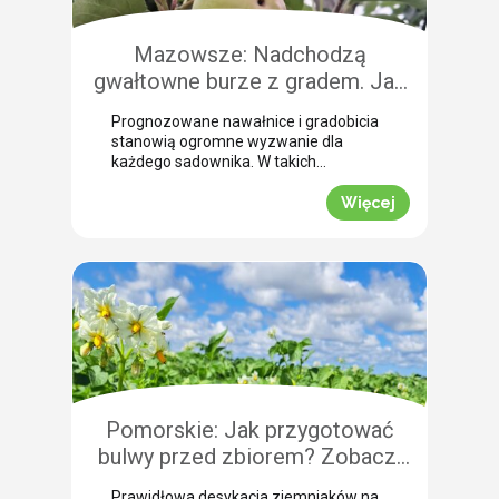
Mazowsze: Nadchodzą
gwałtowne burze z gradem. Jak
skutecznie przeprowadzić
Prognozowane nawałnice i gradobicia
zabezpieczenie owoców po
stanowią ogromne wyzwanie dla
gradobiciu?
każdego sadownika. W takich
momentach kluczem do
minimalizowania strat jest
Więcej
natychmiastowe zabezpieczenie
owoców po takim zjawisku.
Uszkodzona skórka to otwarta droga
dla patogenów grzybowych, które
potrafią zniszczyć owoce tuż przed
zbiorem. Nasza ekspertka Justyna
Wasiak ostrzega przed nadchodzącym
frontem burzowym i wskazuje
skuteczne rozwiązanie interwencyjne.
Zobacz, jak […]
Pomorskie: Jak przygotować
bulwy przed zbiorem? Zobacz,
jak przebiega profesjonalna
Prawidłowa desykacja ziemniaków na