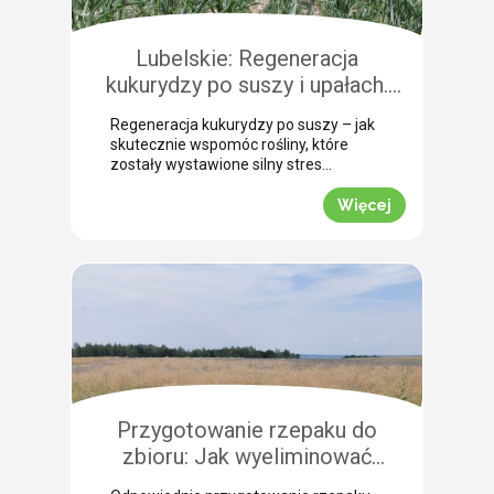
Pokazujemy, na co warto zwrócić
szczególną uwagę, aby […]
Lubelskie: Regeneracja
kukurydzy po suszy i upałach.
Zobacz rekomendacje z pola!
Regeneracja kukurydzy po suszy – jak
skutecznie wspomóc rośliny, które
zostały wystawione silny stres
termiczny? Jak informuje nasz ekspert
Leszek Konior, kluczem jest szybka
Więcej
reakcja i wykorzystanie momentu, gdy
spadną temperatury. Lustracja
przeprowadzona w powiecie
zamojskim potwierdza, że kukurydza
pilnie potrzebuje wsparcia w
przełamaniu zastoju wegetacyjnego.
Odpowiednio dobrana strategia
pozwala roślinom odbudować kondycję
fizjologiczną. Pozwijane […]
Przygotowanie rzepaku do
zbioru: Jak wyeliminować
chwasty i obniżyć koszty żniw?