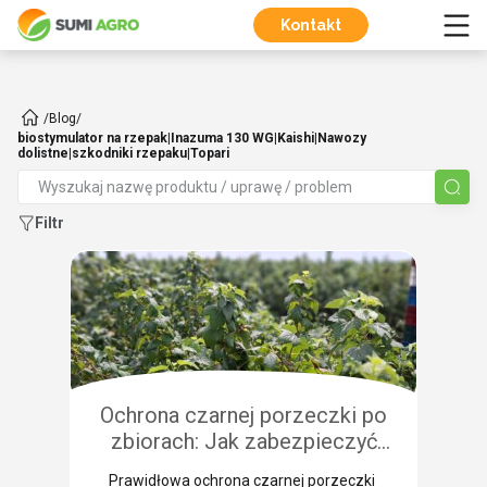
Kontakt
/
Blog
/
biostymulator na rzepak|Inazuma 130 WG|Kaishi|Nawozy
dolistne|szkodniki rzepaku|Topari
Filtr
Ochrona czarnej porzeczki po
zbiorach: Jak zabezpieczyć
plantację przed chorobami i
Prawidłowa ochrona czarnej porzeczki