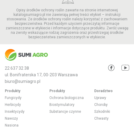
Opisy środków ochrony roślin zawarte na stronie internetowej
katalogsumiagro.pl nie zawierają pełnej treści etykiet – instrukcji
stosowania. Ze środków ochrony roślin należy korzystać z zachowaniem
bezpieczeństwa. Przed każdym użyciem przeczytaj informacje
zamieszczone w etykiecie i informacje dotyczące produktu. Zwróć uwagę
na zwroty wskazujące rodzaj zagrożenia oraz przestrzegaj środków
bezpieczeństwa zamieszczonych w etykiecie.
22 637 32 38
ul. Bonifraterska 17, 00-203 Warszawa
biuro@sumiagro.pl
Produkty
Produkty
Doradztwo
Fungicydy
Ochrona biologiczna
Uprawy
Herbicydy
Biostymulatory
Choroby
Insektycydy
Substancje czynne
Szkodniki
Nawozy
Chwasty
Nasiona