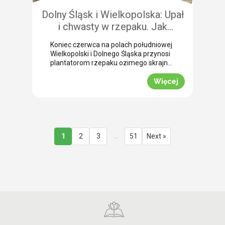
Dolny Śląsk i Wielkopolska: Upał
i chwasty w rzepaku. Jak
uratować plon przed samym
Koniec czerwca na polach południowej
wjazdem kombajnu?
Wielkopolski i Dolnego Śląska przynosi
plantatorom rzepaku ozimego skrajne
emocje (BBCH 80-83). Ostatnie opady
deszczu poprawiły ogólną kondycję
Więcej
roślin. Jednak wywołały jednocześnie
masowe zachwaszczenie wtórne.
Jakby tego było mało, nad region
nadciągnęła fala tropikalnych upałów.
Jak informuje nasz ekspert Mariusz
Staniek, skuteczna desykacja rzepaku
…
1
2
3
51
Next »
przed zbiorem oraz wcześniejsza
ochrona przed […]