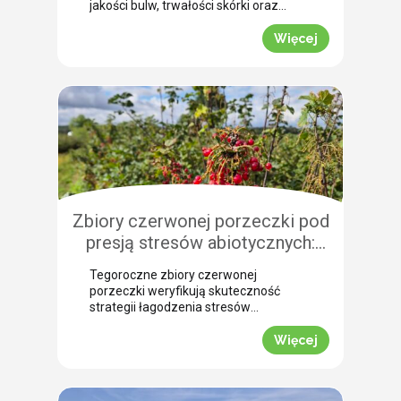
jakości bulw, trwałości skórki oraz
łatwości zbioru maszynowego. Nasz
ekspert Arkadiusz Bujalski
Więcej
przeprowadził niedawno lustrację
polową w miejscowości Bobrowniki
(województwo pomorskie). Na tej
podstawie podpowiada, dlaczego o
zabiegu dosuszania warto pomyśleć z
dużym wyprzedzeniem. Zobacz, jak
zaplanować skuteczne wygaszanie
wegetacji z użyciem preparatu MIZUKI.
Dlaczego […]
Zbiory czerwonej porzeczki pod
presją stresów abiotycznych:
ocena skuteczności
Tegoroczne zbiory czerwonej
biostymulacji
porzeczki weryfikują skuteczność
strategii łagodzenia stresów
abiotycznych na plantacjach
jagodowych. Skrajne wahania
Więcej
temperatur oraz długotrwały deficyt
wody doprowadziły do silnego szoku
fizjologicznego, zmuszając krzewy do