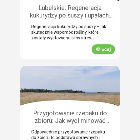
szczególną uwagę, aby […]
Lubelskie: Regeneracja
kukurydzy po suszy i upałach.
Zobacz rekomendacje z pola!
Regeneracja kukurydzy po suszy – jak
skutecznie wspomóc rośliny, które
zostały wystawione silny stres
termiczny? Jak informuje nasz ekspert
Leszek Konior, kluczem jest szybka
Więcej
reakcja i wykorzystanie momentu, gdy
spadną temperatury. Lustracja
przeprowadzona w powiecie
zamojskim potwierdza, że kukurydza
pilnie potrzebuje wsparcia w
przełamaniu zastoju wegetacyjnego.
Odpowiednio dobrana strategia
pozwala roślinom odbudować kondycję
fizjologiczną. Pozwijane […]
Przygotowanie rzepaku do
zbioru: Jak wyeliminować
chwasty i obniżyć koszty żniw?
Odpowiednie przygotowanie rzepaku
do zbioru to podstawa sprawnych i