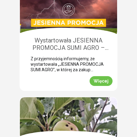
niedobory składników pokarmowych,
co opóźnia wykonanie właściwego
zabiegu. Nasza ekspertka Monika
Krzywak przeprowadziła lustrację w
powiecie gryfickim […]
Wystartowała JESIENNA
PROMOCJA SUMI AGRO –
zyskaj natychmiastowe rabaty!
Z przyjemnością informujemy, że
wystartowała „JESIENNA PROMOCJA
SUMI AGRO”, w której za zakup
pakietów produktowych można
uzyskać atrakcyjny rabat! Promocja
Więcej
trwa od 1 lipca do 30 września 2026
roku. To doskonała okazja, aby w
prosty sposób obniżyć koszty
jesiennych zakupów. Wybierz swój
pakiet i odbierz rabat Mechanizm
promocji jest niezwykle prosty.
Wystarczy kupić jeden z […]