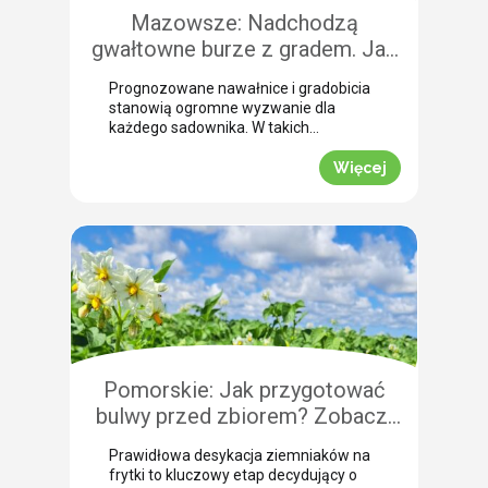
Mazowsze: Nadchodzą
gwałtowne burze z gradem. Jak
skutecznie przeprowadzić
Prognozowane nawałnice i gradobicia
zabezpieczenie owoców po
stanowią ogromne wyzwanie dla
gradobiciu?
każdego sadownika. W takich
momentach kluczem do
minimalizowania strat jest
Więcej
natychmiastowe zabezpieczenie
owoców po takim zjawisku.
Uszkodzona skórka to otwarta droga
dla patogenów grzybowych, które
potrafią zniszczyć owoce tuż przed
zbiorem. Nasza ekspertka Justyna
Wasiak ostrzega przed nadchodzącym
frontem burzowym i wskazuje
skuteczne rozwiązanie interwencyjne.
Zobacz, jak […]
Pomorskie: Jak przygotować
bulwy przed zbiorem? Zobacz,
jak przebiega profesjonalna
Prawidłowa desykacja ziemniaków na
desykacja ziemniaków na frytki!
frytki to kluczowy etap decydujący o