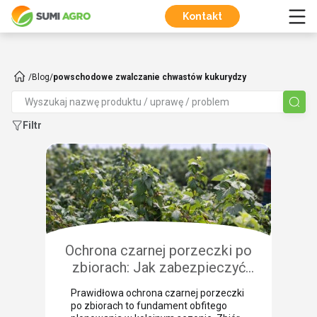
Kontakt
/
Blog
/
powschodowe zwalczanie chwastów kukurydzy
Filtr
Ochrona czarnej porzeczki po
zbiorach: Jak zabezpieczyć
plantację przed chorobami i
Prawidłowa ochrona czarnej porzeczki
szkodnikami?
po zbiorach to fundament obfitego