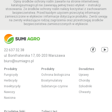
Opisy środków ochrony roślin zawarte na stronie internetowej
katalogsumiagro.pl nie zawierają pełnej treści etykiet – instrukcji
stosowania. Ze środków ochrony roślin należy korzystać z zachowaniem
bezpieczeństwa. Przed każdym użyciem przeczytaj informacje
zamieszczone w etykiecie i informacje dotyczące produktu. Zwróć uwagę
na zwroty wskazujące rodzaj zagrożenia oraz przestrzegaj środków
bezpieczeństwa zamieszczonych w etykiecie.
22 637 32 38
ul. Bonifraterska 17, 00-203 Warszawa
biuro@sumiagro.pl
Produkty
Produkty
Doradztwo
Fungicydy
Ochrona biologiczna
Uprawy
Herbicydy
Biostymulatory
Choroby
Insektycydy
Substancje czynne
Szkodniki
Nawozy
Chwasty
Nasiona
Przydatne linki
Zobacz też