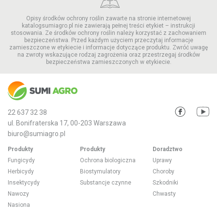
Opisy środków ochrony roślin zawarte na stronie internetowej
katalogsumiagro.pl nie zawierają pełnej treści etykiet – instrukcji
stosowania. Ze środków ochrony roślin należy korzystać z zachowaniem
bezpieczeństwa. Przed każdym użyciem przeczytaj informacje
zamieszczone w etykiecie i informacje dotyczące produktu. Zwróć uwagę
na zwroty wskazujące rodzaj zagrożenia oraz przestrzegaj środków
bezpieczeństwa zamieszczonych w etykiecie.
22 637 32 38
ul. Bonifraterska 17, 00-203 Warszawa
biuro@sumiagro.pl
Produkty
Produkty
Doradztwo
Fungicydy
Ochrona biologiczna
Uprawy
Herbicydy
Biostymulatory
Choroby
Insektycydy
Substancje czynne
Szkodniki
Nawozy
Chwasty
Nasiona