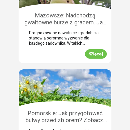
Mazowsze: Nadchodzą
gwałtowne burze z gradem. Jak
skutecznie przeprowadzić
Prognozowane nawałnice i gradobicia
zabezpieczenie owoców po
stanowią ogromne wyzwanie dla
gradobiciu?
każdego sadownika. W takich
momentach kluczem do
minimalizowania strat jest
Więcej
natychmiastowe zabezpieczenie
owoców po takim zjawisku.
Uszkodzona skórka to otwarta droga
dla patogenów grzybowych, które
potrafią zniszczyć owoce tuż przed
zbiorem. Nasza ekspertka Justyna
Wasiak ostrzega przed nadchodzącym
frontem burzowym i wskazuje
skuteczne rozwiązanie interwencyjne.
Zobacz, jak […]
Pomorskie: Jak przygotować
bulwy przed zbiorem? Zobacz,
jak przebiega profesjonalna