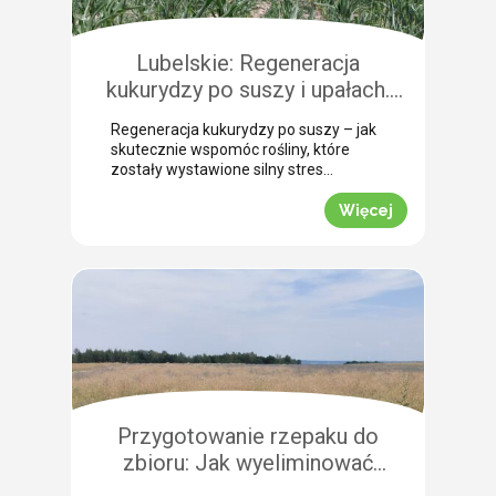
Pokazujemy, na co warto zwrócić
szczególną uwagę, aby […]
Lubelskie: Regeneracja
kukurydzy po suszy i upałach.
Zobacz rekomendacje z pola!
Regeneracja kukurydzy po suszy – jak
skutecznie wspomóc rośliny, które
zostały wystawione silny stres
termiczny? Jak informuje nasz ekspert
Leszek Konior, kluczem jest szybka
Więcej
reakcja i wykorzystanie momentu, gdy
spadną temperatury. Lustracja
przeprowadzona w powiecie
zamojskim potwierdza, że kukurydza
pilnie potrzebuje wsparcia w
przełamaniu zastoju wegetacyjnego.
Odpowiednio dobrana strategia
pozwala roślinom odbudować kondycję
fizjologiczną. Pozwijane […]
Przygotowanie rzepaku do
zbioru: Jak wyeliminować
chwasty i obniżyć koszty żniw?