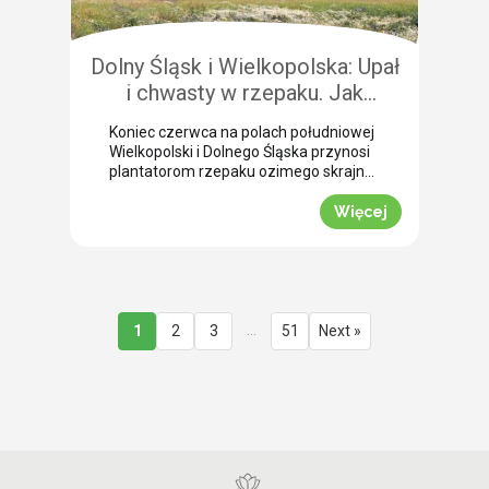
przedżniwne: Jak poradzić sobie z
nierównomiernym dojrzewaniem […]
Dolny Śląsk i Wielkopolska: Upał
i chwasty w rzepaku. Jak
uratować plon przed samym
Koniec czerwca na polach południowej
wjazdem kombajnu?
Wielkopolski i Dolnego Śląska przynosi
plantatorom rzepaku ozimego skrajne
emocje (BBCH 80-83). Ostatnie opady
deszczu poprawiły ogólną kondycję
Więcej
roślin. Jednak wywołały jednocześnie
masowe zachwaszczenie wtórne.
Jakby tego było mało, nad region
nadciągnęła fala tropikalnych upałów.
Jak informuje nasz ekspert Mariusz
Staniek, skuteczna desykacja rzepaku
…
1
2
3
51
Next »
przed zbiorem oraz wcześniejsza
ochrona przed […]