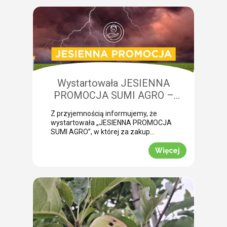
żerowanie bardzo często jest błędnie
diagnozowane jako brak wody lub
niedobory składników pokarmowych,
co opóźnia wykonanie właściwego
zabiegu. Nasza ekspertka Monika
Krzywak przeprowadziła lustrację w
powiecie gryfickim […]
Wystartowała JESIENNA
PROMOCJA SUMI AGRO –
zyskaj natychmiastowe rabaty!
Z przyjemnością informujemy, że
wystartowała „JESIENNA PROMOCJA
SUMI AGRO”, w której za zakup
pakietów produktowych można
uzyskać atrakcyjny rabat! Promocja
Więcej
trwa od 1 lipca do 30 września 2026
roku. To doskonała okazja, aby w
prosty sposób obniżyć koszty
jesiennych zakupów. Wybierz swój
pakiet i odbierz rabat Mechanizm
promocji jest niezwykle prosty.
Wystarczy kupić jeden z […]