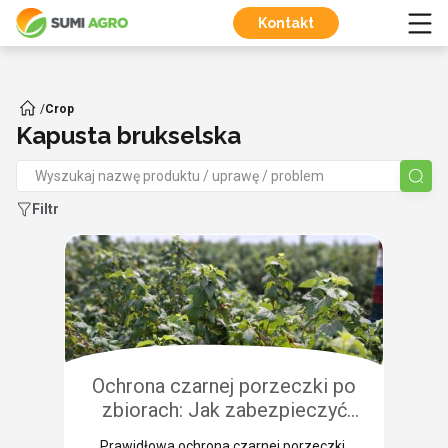
Kontakt
/
Crop
Kapusta brukselska
Filtr
Ochrona czarnej porzeczki po
zbiorach: Jak zabezpieczyć
plantację przed chorobami i
Prawidłowa ochrona czarnej porzeczki