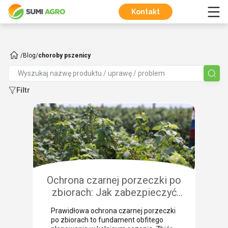
Kontakt
/
Blog
/
choroby pszenicy
Filtr
Ochrona czarnej porzeczki po
zbiorach: Jak zabezpieczyć
plantację przed chorobami i
Prawidłowa ochrona czarnej porzeczki
szkodnikami?
po zbiorach to fundament obfitego