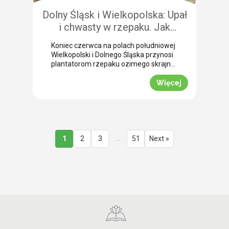
Dolny Śląsk i Wielkopolska: Upał
i chwasty w rzepaku. Jak
uratować plon przed samym
Koniec czerwca na polach południowej
wjazdem kombajnu?
Wielkopolski i Dolnego Śląska przynosi
plantatorom rzepaku ozimego skrajne
emocje (BBCH 80-83). Ostatnie opady
deszczu poprawiły ogólną kondycję
Więcej
roślin. Jednak wywołały jednocześnie
masowe zachwaszczenie wtórne.
Jakby tego było mało, nad region
nadciągnęła fala tropikalnych upałów.
Jak informuje nasz ekspert Mariusz
Staniek, skuteczna desykacja rzepaku
…
1
2
3
51
Next »
przed zbiorem oraz wcześniejsza
ochrona przed […]