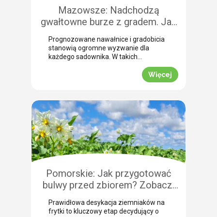
Mazowsze: Nadchodzą
gwałtowne burze z gradem. Jak
skutecznie przeprowadzić
Prognozowane nawałnice i gradobicia
zabezpieczenie owoców po
stanowią ogromne wyzwanie dla
gradobiciu?
każdego sadownika. W takich
momentach kluczem do
minimalizowania strat jest
Więcej
natychmiastowe zabezpieczenie
owoców po takim zjawisku.
Uszkodzona skórka to otwarta droga
dla patogenów grzybowych, które
potrafią zniszczyć owoce tuż przed
zbiorem. Nasza ekspertka Justyna
Wasiak ostrzega przed nadchodzącym
frontem burzowym i wskazuje
skuteczne rozwiązanie interwencyjne.
Zobacz, jak […]
Pomorskie: Jak przygotować
bulwy przed zbiorem? Zobacz,
jak przebiega profesjonalna
Prawidłowa desykacja ziemniaków na
desykacja ziemniaków na frytki!
frytki to kluczowy etap decydujący o