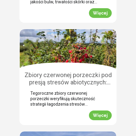
jakości bulw, trwałości skórki oraz
łatwości zbioru maszynowego. Nasz
ekspert Arkadiusz Bujalski
Więcej
przeprowadził niedawno lustrację
polową w miejscowości Bobrowniki
(województwo pomorskie). Na tej
podstawie podpowiada, dlaczego o
zabiegu dosuszania warto pomyśleć z
dużym wyprzedzeniem. Zobacz, jak
zaplanować skuteczne wygaszanie
wegetacji z użyciem preparatu MIZUKI.
Dlaczego […]
Zbiory czerwonej porzeczki pod
presją stresów abiotycznych:
ocena skuteczności
Tegoroczne zbiory czerwonej
biostymulacji
porzeczki weryfikują skuteczność
strategii łagodzenia stresów
abiotycznych na plantacjach
jagodowych. Skrajne wahania
Więcej
temperatur oraz długotrwały deficyt
wody doprowadziły do silnego szoku
fizjologicznego, zmuszając krzewy do