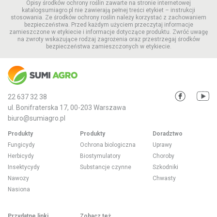
Opisy środków ochrony roślin zawarte na stronie internetowej
katalogsumiagro.pl nie zawierają pełnej treści etykiet – instrukcji
stosowania. Ze środków ochrony roślin należy korzystać z zachowaniem
bezpieczeństwa. Przed każdym użyciem przeczytaj informacje
zamieszczone w etykiecie i informacje dotyczące produktu. Zwróć uwagę
na zwroty wskazujące rodzaj zagrożenia oraz przestrzegaj środków
bezpieczeństwa zamieszczonych w etykiecie.
22 637 32 38
ul. Bonifraterska 17, 00-203 Warszawa
biuro@sumiagro.pl
Produkty
Produkty
Doradztwo
Fungicydy
Ochrona biologiczna
Uprawy
Herbicydy
Biostymulatory
Choroby
Insektycydy
Substancje czynne
Szkodniki
Nawozy
Chwasty
Nasiona
Przydatne linki
Zobacz też