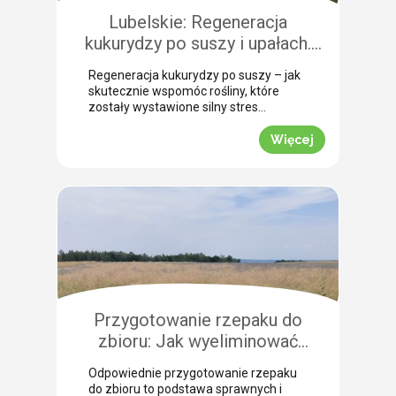
szczególną uwagę, aby […]
Lubelskie: Regeneracja
kukurydzy po suszy i upałach.
Zobacz rekomendacje z pola!
Regeneracja kukurydzy po suszy – jak
skutecznie wspomóc rośliny, które
zostały wystawione silny stres
termiczny? Jak informuje nasz ekspert
Leszek Konior, kluczem jest szybka
Więcej
reakcja i wykorzystanie momentu, gdy
spadną temperatury. Lustracja
przeprowadzona w powiecie
zamojskim potwierdza, że kukurydza
pilnie potrzebuje wsparcia w
przełamaniu zastoju wegetacyjnego.
Odpowiednio dobrana strategia
pozwala roślinom odbudować kondycję
fizjologiczną. Pozwijane […]
Przygotowanie rzepaku do
zbioru: Jak wyeliminować
chwasty i obniżyć koszty żniw?
Odpowiednie przygotowanie rzepaku
do zbioru to podstawa sprawnych i