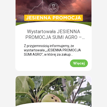
niedobory składników pokarmowych,
co opóźnia wykonanie właściwego
zabiegu. Nasza ekspertka Monika
Krzywak przeprowadziła lustrację w
powiecie gryfickim […]
Wystartowała JESIENNA
PROMOCJA SUMI AGRO –
zyskaj natychmiastowe rabaty!
Z przyjemnością informujemy, że
wystartowała „JESIENNA PROMOCJA
SUMI AGRO”, w której za zakup
pakietów produktowych można
uzyskać atrakcyjny rabat! Promocja
Więcej
trwa od 1 lipca do 30 września 2026
roku. To doskonała okazja, aby w
prosty sposób obniżyć koszty
jesiennych zakupów. Wybierz swój
pakiet i odbierz rabat Mechanizm
promocji jest niezwykle prosty.
Wystarczy kupić jeden z […]