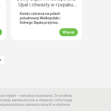
k
Upał i chwasty w rzepaku.
ć
Jak uratować plon przed
Koniec czerwca na polach
samym wjazdem kombajnu?
południowej Wielkopolski i
Dolnego Śląska przynosi
plantatorom rzepaku ozimego
skrajne emocje (BBCH 80-83).
Więcej
Ostatnie opady deszczu
poprawiły ogólną kondycję roślin.
Jednak wywołały jednocześnie
masowe zachwaszczenie
wtórne. Jakby tego było mało,
nad region nadciągnęła fala
»
tropikalnych upałów. Jak
informuje nasz ekspert Mariusz
Staniek, skuteczna desykacja
rzepaku przed zbiorem oraz
wcześniejsza ochrona przed […]
ści etykiet – instrukcji stosowania. Ze środków
rmacje zamieszczone w etykiecie i informacje
 bezpieczeństwa zamieszczonych w etykiecie.