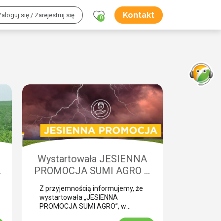
Kontakt
Zaloguj się / Zarejestruj się
0
Wystartowała JESIENNA
w
PROMOCJA SUMI AGRO –
o
zyskaj natychmiastowe
Z przyjemnością informujemy, że
rabaty!
wystartowała „JESIENNA
PROMOCJA SUMI AGRO”, w
której za zakup pakietów