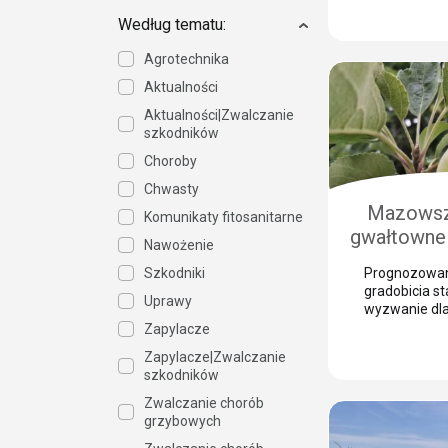
mechaniczny
Według tematu:
powoduje lic
pędów, które 
Agrotechnika
bramą dla gro
grzybowych.
Aktualności
szkodniki, tak
porzeczkowy 
Aktualności|Zwalczanie
chmielowiec,
szkodników
niebezpieczn
Choroby
jesieni. Nasz
Wasiak z Sum
Chwasty
wyjaśnia, […]
Mazowsz
Komunikaty fitosanitarne
gwałtowne 
Nawożenie
Jak 
Szkodniki
Prognozowan
prze
gradobicia s
Uprawy
zabezpiec
wyzwanie dl
sadownika. 
Zapylacze
gra
kluczem do 
Zapylacze|Zwalczanie
strat jest n
szkodników
zabezpiecze
takim zjawis
Zwalczanie chorób
skórka to otw
grzybowych
patogenów g