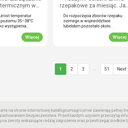
…]
 termicznym w
rzepakowe za miesiąc. Ja
raka cukrowego.
prawidłowo przeprowadzi
zrost temperatur
Do rozpoczęcia zbiorów rzepaku
ci aplikacji w
desykację? (WIDEO)
o poziomu 35–38°C
ozimego w województwie
ch warunkach
ko wystąpienia
lubelskim pozostało około
resu fizjologicznego
czterech tygodni. To ostatni
godowych
ego w tych
moment na zaplanowanie
Więcej
Więcej
ch uwarunkowaniach
przedżniwnej strategii
 ochrony potencjału
ujednolicenia łanu. Jak informuje
go staje się
nasz ekspert Marcin Matejuk,
ie fizjologiczne
kluczem do sprawnego zbioru
 przegrzaniem.
bez strat jest optymalnie
trzymać ciągły
przeprowadzona desykacja
…
1
2
3
51
Next 
t w czasie upałów.
rzepaku przed zbiorem. Zobacz
cji polowej w
techniczne wskazówki prosto z
szość plantacji
powiatu radzyńskiego. Wyzwanie
owego w południowej
przedżniwne: Jak poradzić sobie
(rejon Krobi) […]
z nierównomiernym
dojrzewaniem […]
rte na stronie internetowej katalogsumiagro.pl nie zawierają pełnej tre
 z zachowaniem bezpieczeństwa. Przed każdym użyciem przeczytaj info
 na zwroty wskazujące rodzaj zagrożenia oraz przestrzegaj środków