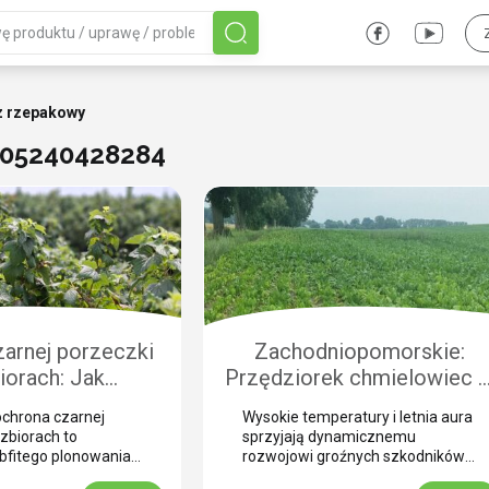
 rzepakowy
705240428284
arnej porzeczki
Zachodniopomorskie:
iorach: Jak
Przędziorek chmielowiec 
czyć plantację
burakach. Jak nie pomylić g
chrona czarnej
Wysokie temperatury i letnia aura
chorobami i
z suszą i skutecznie
zbiorach to
sprzyjają dynamicznemu
odnikami?
zwalczyć? (WIDEO)
bfitego plonowania
rozwojowi groźnych szkodników
ezonie. Zbiór
na plantacjach buraka