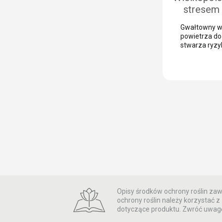
uwagę, aby [
stresem
uprawie bu
Gwałtowny w
Możliwoś
powietrza d
bieżący
stwarza ryzy
głębokiego st
po
u roślin. Dlat
specyficzny
kluczowe dla
plonotwórcze
zabezpieczen
upraw przed
Pozwala to u
wzrost, nawe
Analiza sytua
regionie Więk
buraka cukr
Wielkopolsce 
Opisy środków ochrony roślin zawa
ochrony roślin należy korzystać
dotyczące produktu. Zwróć uwagę