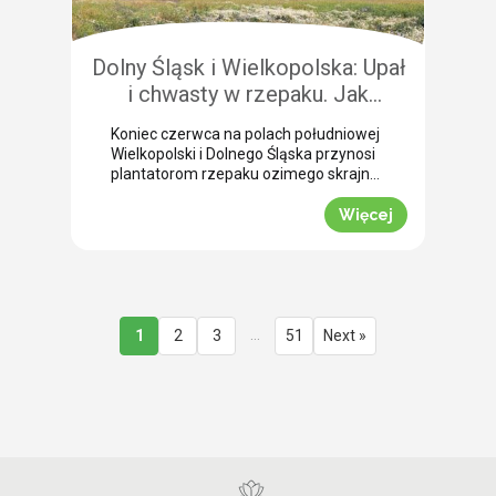
przedżniwne: Jak poradzić sobie z
nierównomiernym dojrzewaniem […]
Dolny Śląsk i Wielkopolska: Upał
i chwasty w rzepaku. Jak
uratować plon przed samym
Koniec czerwca na polach południowej
wjazdem kombajnu?
Wielkopolski i Dolnego Śląska przynosi
plantatorom rzepaku ozimego skrajne
emocje (BBCH 80-83). Ostatnie opady
deszczu poprawiły ogólną kondycję
Więcej
roślin. Jednak wywołały jednocześnie
masowe zachwaszczenie wtórne.
Jakby tego było mało, nad region
nadciągnęła fala tropikalnych upałów.
Jak informuje nasz ekspert Mariusz
Staniek, skuteczna desykacja rzepaku
…
1
2
3
51
Next »
przed zbiorem oraz wcześniejsza
ochrona przed […]