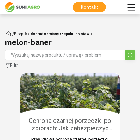
Kontakt
/
Blog
/
Jak dobrać odmianę rzepaku do siewu
melon-baner
Filtr
Ochrona czarnej porzeczki po
zbiorach: Jak zabezpieczyć
plantację przed chorobami i
Prawidłowa ochrona czarnej porzeczki