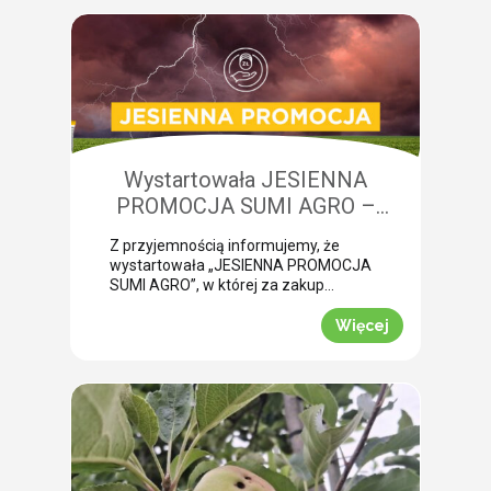
żerowanie bardzo często jest błędnie
diagnozowane jako brak wody lub
niedobory składników pokarmowych,
co opóźnia wykonanie właściwego
zabiegu. Nasza ekspertka Monika
Krzywak przeprowadziła lustrację w
powiecie gryfickim […]
Wystartowała JESIENNA
PROMOCJA SUMI AGRO –
zyskaj natychmiastowe rabaty!
Z przyjemnością informujemy, że
wystartowała „JESIENNA PROMOCJA
SUMI AGRO”, w której za zakup
pakietów produktowych można
uzyskać atrakcyjny rabat! Promocja
Więcej
trwa od 1 lipca do 30 września 2026
roku. To doskonała okazja, aby w
prosty sposób obniżyć koszty
jesiennych zakupów. Wybierz swój
pakiet i odbierz rabat Mechanizm
promocji jest niezwykle prosty.
Wystarczy kupić jeden z […]