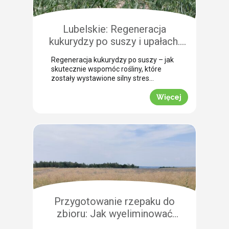
Pokazujemy, na co warto zwrócić
szczególną uwagę, aby […]
Lubelskie: Regeneracja
kukurydzy po suszy i upałach.
Zobacz rekomendacje z pola!
Regeneracja kukurydzy po suszy – jak
skutecznie wspomóc rośliny, które
zostały wystawione silny stres
termiczny? Jak informuje nasz ekspert
Leszek Konior, kluczem jest szybka
Więcej
reakcja i wykorzystanie momentu, gdy
spadną temperatury. Lustracja
przeprowadzona w powiecie
zamojskim potwierdza, że kukurydza
pilnie potrzebuje wsparcia w
przełamaniu zastoju wegetacyjnego.
Odpowiednio dobrana strategia
pozwala roślinom odbudować kondycję
fizjologiczną. Pozwijane […]
Przygotowanie rzepaku do
zbioru: Jak wyeliminować
chwasty i obniżyć koszty żniw?