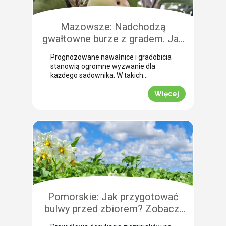
Mazowsze: Nadchodzą
gwałtowne burze z gradem. Jak
skutecznie przeprowadzić
Prognozowane nawałnice i gradobicia
zabezpieczenie owoców po
stanowią ogromne wyzwanie dla
gradobiciu?
każdego sadownika. W takich
momentach kluczem do
minimalizowania strat jest
Więcej
natychmiastowe zabezpieczenie
owoców po takim zjawisku.
Uszkodzona skórka to otwarta droga
dla patogenów grzybowych, które
potrafią zniszczyć owoce tuż przed
zbiorem. Nasza ekspertka Justyna
Wasiak ostrzega przed nadchodzącym
frontem burzowym i wskazuje
skuteczne rozwiązanie interwencyjne.
Zobacz, jak […]
Pomorskie: Jak przygotować
bulwy przed zbiorem? Zobacz,
jak przebiega profesjonalna