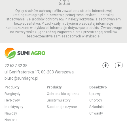
Opisy środków ochrony roślin zawarte na stronie internetowej
katalogsumiagro.pl nie zawierają pełnej treści etykiet – instrukcji
stosowania. Ze środków ochrony roślin należy korzystać z zachowaniem
bezpieczeństwa. Przed każdym użyciem przeczytaj informacje
zamieszczone w etykiecie i informacje dotyczące produktu. Zwróć uwagę
na zwroty wskazujące rodzaj zagrożenia oraz przestrzegaj środków
bezpieczeństwa zamieszczonych w etykiecie.
22 637 32 38
ul. Bonifraterska 17, 00-203 Warszawa
biuro@sumiagro.pl
Produkty
Produkty
Doradztwo
Fungicydy
Ochrona biologiczna
Uprawy
Herbicydy
Biostymulatory
Choroby
Insektycydy
Substancje czynne
Szkodniki
Nawozy
Chwasty
Nasiona