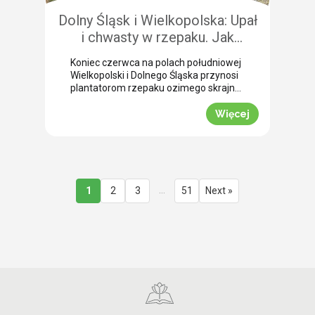
Dolny Śląsk i Wielkopolska: Upał
i chwasty w rzepaku. Jak
uratować plon przed samym
Koniec czerwca na polach południowej
wjazdem kombajnu?
Wielkopolski i Dolnego Śląska przynosi
plantatorom rzepaku ozimego skrajne
emocje (BBCH 80-83). Ostatnie opady
deszczu poprawiły ogólną kondycję
Więcej
roślin. Jednak wywołały jednocześnie
masowe zachwaszczenie wtórne.
Jakby tego było mało, nad region
nadciągnęła fala tropikalnych upałów.
Jak informuje nasz ekspert Mariusz
Staniek, skuteczna desykacja rzepaku
…
1
2
3
51
Next »
przed zbiorem oraz wcześniejsza
ochrona przed […]