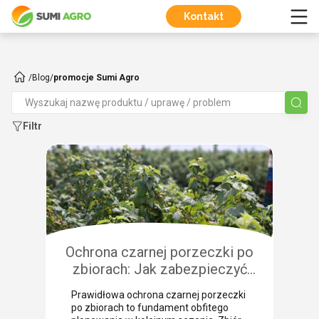
Kontakt
/
Blog
/
promocje Sumi Agro
Filtr
Ochrona czarnej porzeczki po
zbiorach: Jak zabezpieczyć
plantację przed chorobami i
Prawidłowa ochrona czarnej porzeczki
szkodnikami?
po zbiorach to fundament obfitego