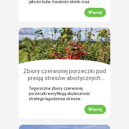
jakości bulw, trwałości skórki oraz
łatwości zbioru maszynowego. Nasz
ekspert Arkadiusz Bujalski
Więcej
przeprowadził niedawno lustrację
polową w miejscowości Bobrowniki
(województwo pomorskie). Na tej
podstawie podpowiada, dlaczego o
zabiegu dosuszania warto pomyśleć z
dużym wyprzedzeniem. Zobacz, jak
zaplanować skuteczne wygaszanie
wegetacji z użyciem preparatu MIZUKI.
Dlaczego […]
Zbiory czerwonej porzeczki pod
presją stresów abiotycznych:
ocena skuteczności
Tegoroczne zbiory czerwonej
biostymulacji
porzeczki weryfikują skuteczność
strategii łagodzenia stresów
abiotycznych na plantacjach
jagodowych. Skrajne wahania
Więcej
temperatur oraz długotrwały deficyt
wody doprowadziły do silnego szoku
fizjologicznego, zmuszając krzewy do