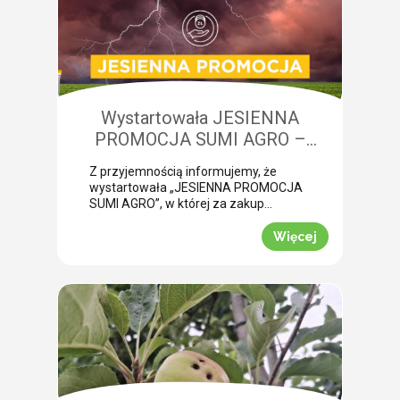
niedobory składników pokarmowych,
co opóźnia wykonanie właściwego
zabiegu. Nasza ekspertka Monika
Krzywak przeprowadziła lustrację w
powiecie gryfickim […]
Wystartowała JESIENNA
PROMOCJA SUMI AGRO –
zyskaj natychmiastowe rabaty!
Z przyjemnością informujemy, że
wystartowała „JESIENNA PROMOCJA
SUMI AGRO”, w której za zakup
pakietów produktowych można
uzyskać atrakcyjny rabat! Promocja
Więcej
trwa od 1 lipca do 30 września 2026
roku. To doskonała okazja, aby w
prosty sposób obniżyć koszty
jesiennych zakupów. Wybierz swój
pakiet i odbierz rabat Mechanizm
promocji jest niezwykle prosty.
Wystarczy kupić jeden z […]