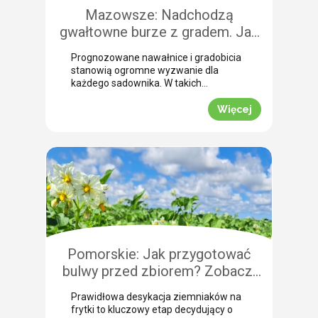
Mazowsze: Nadchodzą
gwałtowne burze z gradem. Jak
skutecznie przeprowadzić
Prognozowane nawałnice i gradobicia
zabezpieczenie owoców po
stanowią ogromne wyzwanie dla
gradobiciu?
każdego sadownika. W takich
momentach kluczem do
minimalizowania strat jest
Więcej
natychmiastowe zabezpieczenie
owoców po takim zjawisku.
Uszkodzona skórka to otwarta droga
dla patogenów grzybowych, które
potrafią zniszczyć owoce tuż przed
zbiorem. Nasza ekspertka Justyna
Wasiak ostrzega przed nadchodzącym
frontem burzowym i wskazuje
skuteczne rozwiązanie interwencyjne.
Zobacz, jak […]
Pomorskie: Jak przygotować
bulwy przed zbiorem? Zobacz,
jak przebiega profesjonalna
Prawidłowa desykacja ziemniaków na
desykacja ziemniaków na frytki!
frytki to kluczowy etap decydujący o