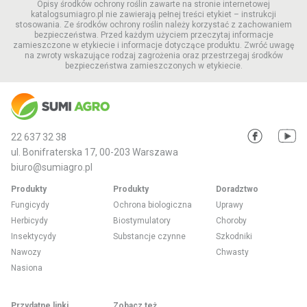
Opisy środków ochrony roślin zawarte na stronie internetowej
katalogsumiagro.pl nie zawierają pełnej treści etykiet – instrukcji
stosowania. Ze środków ochrony roślin należy korzystać z zachowaniem
bezpieczeństwa. Przed każdym użyciem przeczytaj informacje
zamieszczone w etykiecie i informacje dotyczące produktu. Zwróć uwagę
na zwroty wskazujące rodzaj zagrożenia oraz przestrzegaj środków
bezpieczeństwa zamieszczonych w etykiecie.
22 637 32 38
ul. Bonifraterska 17, 00-203 Warszawa
biuro@sumiagro.pl
Produkty
Produkty
Doradztwo
Fungicydy
Ochrona biologiczna
Uprawy
Herbicydy
Biostymulatory
Choroby
Insektycydy
Substancje czynne
Szkodniki
Nawozy
Chwasty
Nasiona
Przydatne linki
Zobacz też