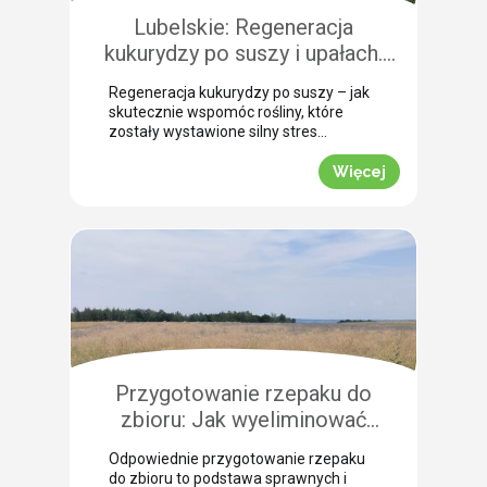
szczególną uwagę, aby […]
Lubelskie: Regeneracja
kukurydzy po suszy i upałach.
Zobacz rekomendacje z pola!
Regeneracja kukurydzy po suszy – jak
skutecznie wspomóc rośliny, które
zostały wystawione silny stres
termiczny? Jak informuje nasz ekspert
Leszek Konior, kluczem jest szybka
Więcej
reakcja i wykorzystanie momentu, gdy
spadną temperatury. Lustracja
przeprowadzona w powiecie
zamojskim potwierdza, że kukurydza
pilnie potrzebuje wsparcia w
przełamaniu zastoju wegetacyjnego.
Odpowiednio dobrana strategia
pozwala roślinom odbudować kondycję
fizjologiczną. Pozwijane […]
Przygotowanie rzepaku do
zbioru: Jak wyeliminować
chwasty i obniżyć koszty żniw?
Odpowiednie przygotowanie rzepaku
do zbioru to podstawa sprawnych i