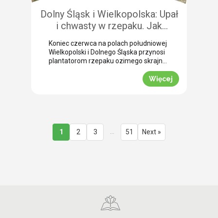
Dolny Śląsk i Wielkopolska: Upał
i chwasty w rzepaku. Jak
uratować plon przed samym
Koniec czerwca na polach południowej
wjazdem kombajnu?
Wielkopolski i Dolnego Śląska przynosi
plantatorom rzepaku ozimego skrajne
emocje (BBCH 80-83). Ostatnie opady
deszczu poprawiły ogólną kondycję
Więcej
roślin. Jednak wywołały jednocześnie
masowe zachwaszczenie wtórne.
Jakby tego było mało, nad region
nadciągnęła fala tropikalnych upałów.
Jak informuje nasz ekspert Mariusz
Staniek, skuteczna desykacja rzepaku
…
1
2
3
51
Next »
przed zbiorem oraz wcześniejsza
ochrona przed […]