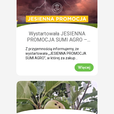
niedobory składników pokarmowych,
co opóźnia wykonanie właściwego
zabiegu. Nasza ekspertka Monika
Krzywak przeprowadziła lustrację w
powiecie gryfickim […]
Wystartowała JESIENNA
PROMOCJA SUMI AGRO –
zyskaj natychmiastowe rabaty!
Z przyjemnością informujemy, że
wystartowała „JESIENNA PROMOCJA
SUMI AGRO”, w której za zakup
pakietów produktowych można
uzyskać atrakcyjny rabat! Promocja
Więcej
trwa od 1 lipca do 30 września 2026
roku. To doskonała okazja, aby w
prosty sposób obniżyć koszty
jesiennych zakupów. Wybierz swój
pakiet i odbierz rabat Mechanizm
promocji jest niezwykle prosty.
Wystarczy kupić jeden z […]