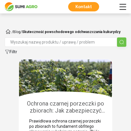
Kontakt
/
Blog
/
Skuteczność powschodowego odchwaszczania kukurydzy
Filtr
Ochrona czarnej porzeczki po
zbiorach: Jak zabezpieczyć
plantację przed chorobami i
Prawidłowa ochrona czarnej porzeczki
szkodnikami?
po zbiorach to fundament obfitego