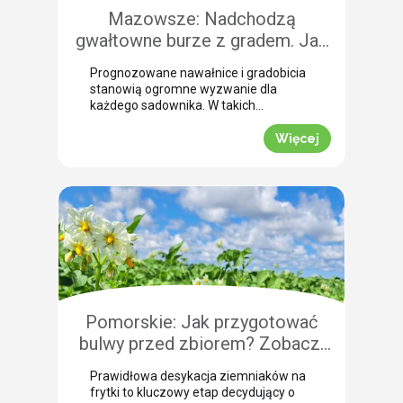
Mazowsze: Nadchodzą
gwałtowne burze z gradem. Jak
skutecznie przeprowadzić
Prognozowane nawałnice i gradobicia
zabezpieczenie owoców po
stanowią ogromne wyzwanie dla
gradobiciu?
każdego sadownika. W takich
momentach kluczem do
minimalizowania strat jest
Więcej
natychmiastowe zabezpieczenie
owoców po takim zjawisku.
Uszkodzona skórka to otwarta droga
dla patogenów grzybowych, które
potrafią zniszczyć owoce tuż przed
zbiorem. Nasza ekspertka Justyna
Wasiak ostrzega przed nadchodzącym
frontem burzowym i wskazuje
skuteczne rozwiązanie interwencyjne.
Zobacz, jak […]
Pomorskie: Jak przygotować
bulwy przed zbiorem? Zobacz,
jak przebiega profesjonalna
Prawidłowa desykacja ziemniaków na
desykacja ziemniaków na frytki!
frytki to kluczowy etap decydujący o