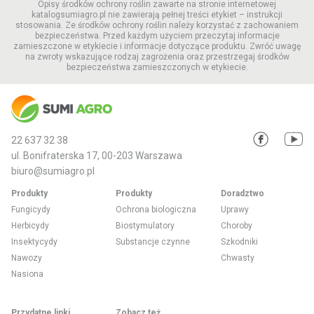
Opisy środków ochrony roślin zawarte na stronie internetowej
katalogsumiagro.pl nie zawierają pełnej treści etykiet – instrukcji
stosowania. Ze środków ochrony roślin należy korzystać z zachowaniem
bezpieczeństwa. Przed każdym użyciem przeczytaj informacje
zamieszczone w etykiecie i informacje dotyczące produktu. Zwróć uwagę
na zwroty wskazujące rodzaj zagrożenia oraz przestrzegaj środków
bezpieczeństwa zamieszczonych w etykiecie.
22 637 32 38
ul. Bonifraterska 17, 00-203 Warszawa
biuro@sumiagro.pl
Produkty
Produkty
Doradztwo
Fungicydy
Ochrona biologiczna
Uprawy
Herbicydy
Biostymulatory
Choroby
Insektycydy
Substancje czynne
Szkodniki
Nawozy
Chwasty
Nasiona
Przydatne linki
Zobacz też