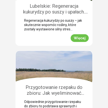
szczególną uwagę, aby […]
Lubelskie: Regeneracja
kukurydzy po suszy i upałach.
Zobacz rekomendacje z pola!
Regeneracja kukurydzy po suszy – jak
skutecznie wspomóc rośliny, które
zostały wystawione silny stres
termiczny? Jak informuje nasz ekspert
Leszek Konior, kluczem jest szybka
Więcej
reakcja i wykorzystanie momentu, gdy
spadną temperatury. Lustracja
przeprowadzona w powiecie
zamojskim potwierdza, że kukurydza
pilnie potrzebuje wsparcia w
przełamaniu zastoju wegetacyjnego.
Odpowiednio dobrana strategia
pozwala roślinom odbudować kondycję
fizjologiczną. Pozwijane […]
Przygotowanie rzepaku do
zbioru: Jak wyeliminować
chwasty i obniżyć koszty żniw?
Odpowiednie przygotowanie rzepaku
do zbioru to podstawa sprawnych i