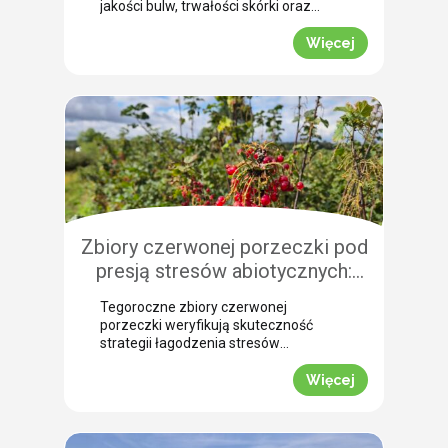
jakości bulw, trwałości skórki oraz
łatwości zbioru maszynowego. Nasz
ekspert Arkadiusz Bujalski
Więcej
przeprowadził niedawno lustrację
polową w miejscowości Bobrowniki
(województwo pomorskie). Na tej
podstawie podpowiada, dlaczego o
zabiegu dosuszania warto pomyśleć z
dużym wyprzedzeniem. Zobacz, jak
zaplanować skuteczne wygaszanie
wegetacji z użyciem preparatu MIZUKI.
Dlaczego […]
Zbiory czerwonej porzeczki pod
presją stresów abiotycznych:
ocena skuteczności
Tegoroczne zbiory czerwonej
biostymulacji
porzeczki weryfikują skuteczność
strategii łagodzenia stresów
abiotycznych na plantacjach
jagodowych. Skrajne wahania
Więcej
temperatur oraz długotrwały deficyt
wody doprowadziły do silnego szoku
fizjologicznego, zmuszając krzewy do