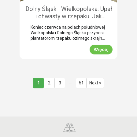
Dolny Śląsk i Wielkopolska: Upał
i chwasty w rzepaku. Jak
uratować plon przed samym
Koniec czerwca na polach południowej
wjazdem kombajnu?
Wielkopolski i Dolnego Śląska przynosi
plantatorom rzepaku ozimego skrajne
emocje (BBCH 80-83). Ostatnie opady
deszczu poprawiły ogólną kondycję
Więcej
roślin. Jednak wywołały jednocześnie
masowe zachwaszczenie wtórne.
Jakby tego było mało, nad region
nadciągnęła fala tropikalnych upałów.
Jak informuje nasz ekspert Mariusz
Staniek, skuteczna desykacja rzepaku
…
1
2
3
51
Next »
przed zbiorem oraz wcześniejsza
ochrona przed […]