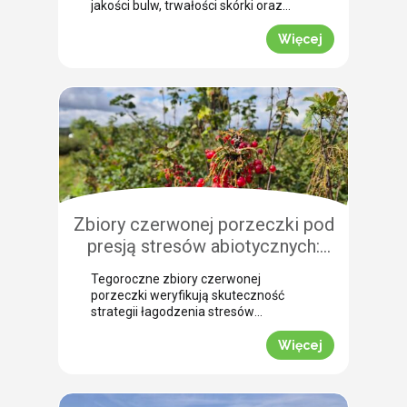
jakości bulw, trwałości skórki oraz
łatwości zbioru maszynowego. Nasz
ekspert Arkadiusz Bujalski
Więcej
przeprowadził niedawno lustrację
polową w miejscowości Bobrowniki
(województwo pomorskie). Na tej
podstawie podpowiada, dlaczego o
zabiegu dosuszania warto pomyśleć z
dużym wyprzedzeniem. Zobacz, jak
zaplanować skuteczne wygaszanie
wegetacji z użyciem preparatu MIZUKI.
Dlaczego […]
Zbiory czerwonej porzeczki pod
presją stresów abiotycznych:
ocena skuteczności
Tegoroczne zbiory czerwonej
biostymulacji
porzeczki weryfikują skuteczność
strategii łagodzenia stresów
abiotycznych na plantacjach
jagodowych. Skrajne wahania
Więcej
temperatur oraz długotrwały deficyt
wody doprowadziły do silnego szoku
fizjologicznego, zmuszając krzewy do