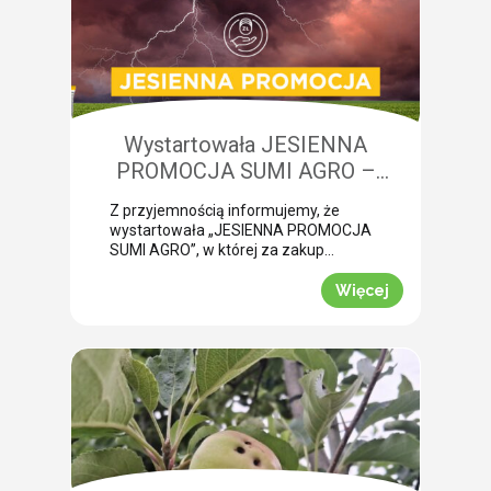
niedobory składników pokarmowych,
co opóźnia wykonanie właściwego
zabiegu. Nasza ekspertka Monika
Krzywak przeprowadziła lustrację w
powiecie gryfickim […]
Wystartowała JESIENNA
PROMOCJA SUMI AGRO –
zyskaj natychmiastowe rabaty!
Z przyjemnością informujemy, że
wystartowała „JESIENNA PROMOCJA
SUMI AGRO”, w której za zakup
pakietów produktowych można
uzyskać atrakcyjny rabat! Promocja
Więcej
trwa od 1 lipca do 30 września 2026
roku. To doskonała okazja, aby w
prosty sposób obniżyć koszty
jesiennych zakupów. Wybierz swój
pakiet i odbierz rabat Mechanizm
promocji jest niezwykle prosty.
Wystarczy kupić jeden z […]