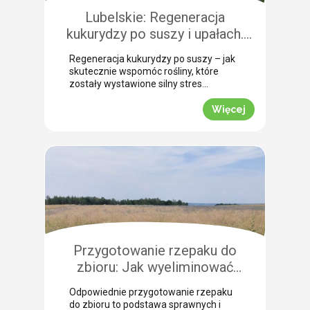
szczególną uwagę, aby […]
Lubelskie: Regeneracja
kukurydzy po suszy i upałach.
Zobacz rekomendacje z pola!
Regeneracja kukurydzy po suszy – jak
skutecznie wspomóc rośliny, które
zostały wystawione silny stres
termiczny? Jak informuje nasz ekspert
Leszek Konior, kluczem jest szybka
Więcej
reakcja i wykorzystanie momentu, gdy
spadną temperatury. Lustracja
przeprowadzona w powiecie
zamojskim potwierdza, że kukurydza
pilnie potrzebuje wsparcia w
przełamaniu zastoju wegetacyjnego.
Odpowiednio dobrana strategia
pozwala roślinom odbudować kondycję
fizjologiczną. Pozwijane […]
Przygotowanie rzepaku do
zbioru: Jak wyeliminować
chwasty i obniżyć koszty żniw?
Odpowiednie przygotowanie rzepaku
do zbioru to podstawa sprawnych i