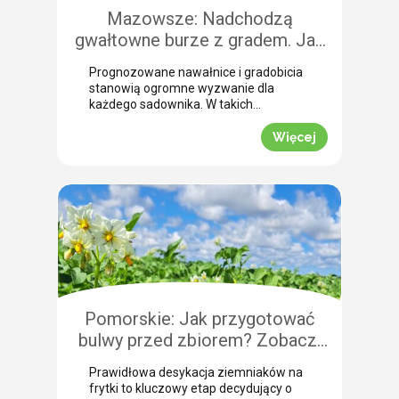
Mazowsze: Nadchodzą
gwałtowne burze z gradem. Jak
skutecznie przeprowadzić
Prognozowane nawałnice i gradobicia
zabezpieczenie owoców po
stanowią ogromne wyzwanie dla
gradobiciu?
każdego sadownika. W takich
momentach kluczem do
minimalizowania strat jest
Więcej
natychmiastowe zabezpieczenie
owoców po takim zjawisku.
Uszkodzona skórka to otwarta droga
dla patogenów grzybowych, które
potrafią zniszczyć owoce tuż przed
zbiorem. Nasza ekspertka Justyna
Wasiak ostrzega przed nadchodzącym
frontem burzowym i wskazuje
skuteczne rozwiązanie interwencyjne.
Zobacz, jak […]
Pomorskie: Jak przygotować
bulwy przed zbiorem? Zobacz,
jak przebiega profesjonalna
Prawidłowa desykacja ziemniaków na
desykacja ziemniaków na frytki!
frytki to kluczowy etap decydujący o