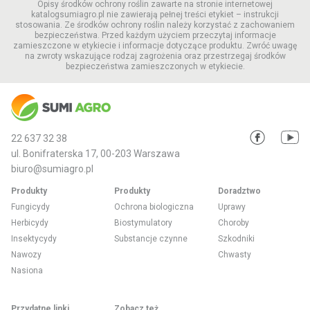
Opisy środków ochrony roślin zawarte na stronie internetowej
katalogsumiagro.pl nie zawierają pełnej treści etykiet – instrukcji
stosowania. Ze środków ochrony roślin należy korzystać z zachowaniem
bezpieczeństwa. Przed każdym użyciem przeczytaj informacje
zamieszczone w etykiecie i informacje dotyczące produktu. Zwróć uwagę
na zwroty wskazujące rodzaj zagrożenia oraz przestrzegaj środków
bezpieczeństwa zamieszczonych w etykiecie.
22 637 32 38
ul. Bonifraterska 17, 00-203 Warszawa
biuro@sumiagro.pl
Produkty
Produkty
Doradztwo
Fungicydy
Ochrona biologiczna
Uprawy
Herbicydy
Biostymulatory
Choroby
Insektycydy
Substancje czynne
Szkodniki
Nawozy
Chwasty
Nasiona
Przydatne linki
Zobacz też