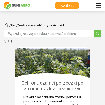
Kontakt
/
Blog
/
środek chwastobójczy na ziemniaki
Filtr
Ochrona czarnej porzeczki po
zbiorach: Jak zabezpieczyć
plantację przed chorobami i
Prawidłowa ochrona czarnej porzeczki
szkodnikami?
po zbiorach to fundament obfitego